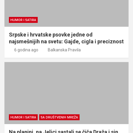
HUMOR I SATIRA
Srpske i hrvatske psovke jedne od
najsmešnijih na svetu: Gajde, cigla i preciznost
6 godina ago
Balkanska Pravila
HUMOR I SATIRA
SA DRUŠTVENIH MREŽA
Na planini, na Jelici sastali se čiča Draža i sin