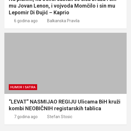
mu Jovan Lenon, i vojvoda Momčilo i sin mu
Lepomir Di Đujić – Kaprio
6 godina ago
Balkanska Pravila
HUMOR I SATIRA
“LEVAT” NASMIJAO REGIJU Ulicama BiH kruži
kombi NEOBIČNIH registarskih tablica
7 godina ago
Stefan Stosic