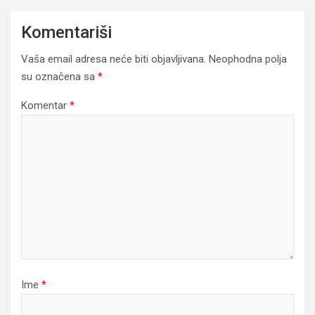
Komentariši
Vaša email adresa neće biti objavljivana.
Neophodna polja
su označena sa
*
Komentar
*
Ime
*