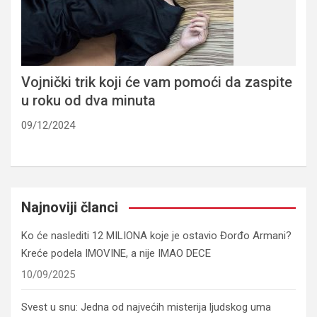
Vojnički trik koji će vam pomoći da zaspite
u roku od dva minuta
09/12/2024
Najnoviji članci
Ko će naslediti 12 MILIONA koje je ostavio Đorđo Armani?
Kreće podela IMOVINE, a nije IMAO DECE
10/09/2025
Svest u snu: Jedna od najvećih misterija ljudskog uma