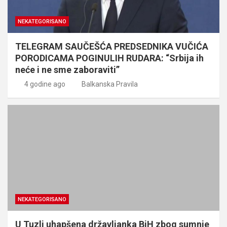
NEKATEGORISANO
TELEGRAM SAUČEŠĆA PREDSEDNIKA VUČIĆA
PORODICAMA POGINULIH RUDARA: “Srbija ih
neće i ne sme zaboraviti”
4 godine ago
Balkanska Pravila
NEKATEGORISANO
U Tuzli uhapšena državljanka BiH zbog sumnje