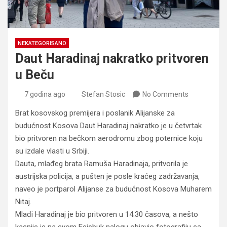
NEKATEGORISANO
Daut Haradinaj nakratko pritvoren
u Beču
7 godina ago
Stefan Stosic
No Comments
Brat kosovskog premijera i poslanik Alijanske za
budućnost Kosova Daut Haradinaj nakratko je u četvrtak
bio pritvoren na bečkom aerodromu zbog poternice koju
su izdale vlasti u Srbiji.
Dauta, mlađeg brata Ramuša Haradinaja, pritvorila je
austrijska policija, a pušten je posle kraćeg zadržavanja,
naveo je portparol Alijanse za budućnost Kosova Muharem
Nitaj.
Mlađi Haradinaj je bio pritvoren u 14.30 časova, a nešto