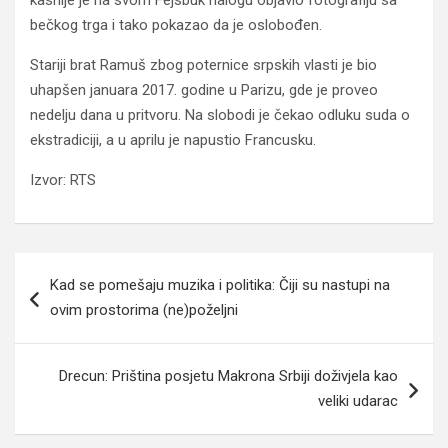
kasnije je na svom Fejsbuk nalogu objavio fotografiju sa
bečkog trga i tako pokazao da je oslobođen.
Stariji brat Ramuš zbog poternice srpskih vlasti je bio
uhapšen januara 2017. godine u Parizu, gde je proveo
nedelju dana u pritvoru. Na slobodi je čekao odluku suda o
ekstradiciji, a u aprilu je napustio Francusku.
Izvor: RTS
Navigacija
Kad se pomešaju muzika i politika: Čiji su nastupi na
članaka
ovim prostorima (ne)poželjni
Drecun: Priština posjetu Makrona Srbiji doživjela kao
veliki udarac