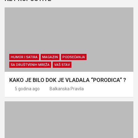
HUMOR I SATIRA
MAGAZIN
PODSEĆANJA
SA DRUŠTVENIH MREŽA
VAŠ STAV
KAKO JE BILO DOK JE VLADALA “PORODICA” ?
5 godina ago
Balkanska Pravila