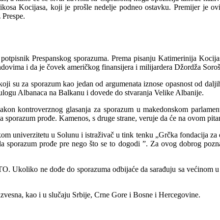
ikosa Kocijasa, koji je prošle nedelje podneo ostavku. Premijer je o
 Prespe.
tpisnik Prespanskog sporazuma. Prema pisanju Katimerinija Kocijas 
dovima i da je čovek američkog finansijera i milijardera Džordža Soroš
 koji su za sporazum kao jedan od argumenata iznose opasnost od dalji
 ulogu Albanaca na Balkanu i dovede do stvaranja Velike Albanije.
Nakon kontroverznog glasanja za sporazum u makedonskom parlamentu,
 da sporazum prođe. Kamenos, s druge strane, veruje da će na ovom pita
m univerzitetu u Solunu i istraživač u tink tenku „Grčka fondacija za 
da sporazum prođe pre nego što se to dogodi ”. Za ovog dobrog pozna
TO. Ukoliko ne dođe do sporazuma odbijaće da sarađuju sa većinom u 
zvesna, kao i u slučaju Srbije, Crne Gore i Bosne i Hercegovine.