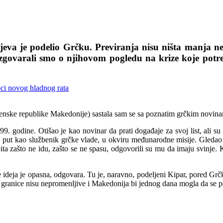
a je podelio Grčku. Previranja nisu ništa manja nego
zgovarali smo o njihovom pogledu na krize koje pot
e republike Makedonije) sastala sam se sa poznatim grčkim novinarom
. godine. Otišao je kao novinar da prati događaje za svoj list, ali su
 put kao službenik grčke vlade, u okviru međunarodne misije. Gledao j
ita zašto ne idu, zašto se ne spasu, odgovorili su mu da imaju svinje. 
tive ideja je opasna, odgovara. Tu je, naravno, podeljeni Kipar, pored G
o granice nisu nepromenljive i Makedonija bi jednog dana mogla da se pod