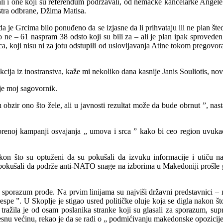
, ali i one koji su referendum podržavali, od nemačke kancelarke Ang
stra odbrane, Džima Matisa.
 je Grcima bilo ponuđeno da se izjasne da li prihvataju ili ne plan št
ne – 61 naspram 38 odsto koji su bili za – ali je plan ipak sproveden
a, koji nisu ni za jotu odstupili od uslovljavanja Atine tokom pregov
kcija iz inostranstva, kaže mi nekoliko dana kasnije Janis Souliotis, no
 je moj sagovornik.
zir ono što žele, ali u javnosti rezultat može da bude obrnut ”, nas
enoj kampanji osvajanja „ umova i srca ” kako bi ceo region uvukao 
on što su optuženi da su pokušali da izvuku informacije i utiču na
su pokušali da podrže anti-NATO snage na izborima u Makedoniji prošle 
da sporazum prođe. Na prvim linijama su najviši državni predstavnici
spe ”. U Skoplje je stigao usred političke oluje koja se digla nakon š
la je od osam poslanika stranke koji su glasali za sporazum, suprotn
u većinu, rekao je da se radi o „ podmićivanju makedonske opozicije i 