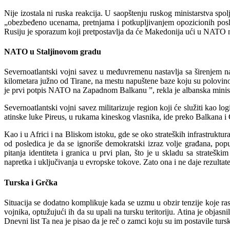
Nije izostala ni ruska reakcija. U saopštenju ruskog ministarstva sp
„obezbeđeno ucenama, pretnjama i potkupljivanjem opozicionih posl
Rusiju je sporazum koji pretpostavlja da će Makedonija ući u NATO n
NATO u Staljinovom gradu
Severnoatlantski vojni savez u međuvremenu nastavlja sa širenjem
kilometara južno od Tirane, na mestu napuštene baze koju su polovinom
je prvi potpis NATO na Zapadnom Balkanu ”, rekla je albanska minist
Severnoatlantski vojni savez militarizuje region koji će služiti kao 
atinske luke Pireus, u rukama kineskog vlasnika, ide preko Balkana i
Kao i u Africi i na Bliskom istoku, gde se oko strateških infrastruktu
od posledica je da se ignoriše demokratski izraz volje građana, pop
pitanja identiteta i granica u prvi plan, što je u skladu sa strate
napretka i uključivanja u evropske tokove. Zato ona i ne daje rezultate
Turska i Grčka
Situacija se dodatno komplikuje kada se uzmu u obzir tenzije koje 
vojnika, optužujući ih da su upali na tursku teritoriju. Atina je objasni
Dnevni list Ta nea je pisao da je reč o zamci koju su im postavile tursk