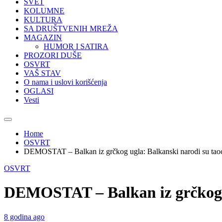
SVET
KOLUMNE
KULTURA
SA DRUŠTVENIH MREŽA
MAGAZIN
HUMOR I SATIRA
PROZORI DUŠE
OSVRT
VAŠ STAV
O nama i uslovi korišćenja
OGLASI
Vesti
Home
OSVRT
DEMOSTAT – Balkan iz grčkog ugla: Balkanski narodi su taoc
OSVRT
DEMOSTAT – Balkan iz grčkog u
8 godina ago