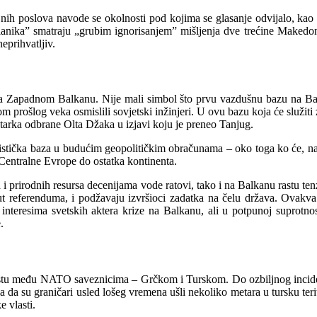
oljnih poslova navode se okolnosti pod kojima se glasanje odvijalo, k
anika” smatraju „grubim ignorisanjem” mišljenja dve trećine Makedon
eprihvatljiv.
 na Zapadnom Balkanu. Nije mali simbol što prvu vazdušnu bazu na Ba
 prošlog veka osmislili sovjetski inžinjeri. U ovu bazu koja će služiti
arka odbrane Olta Džaka u izjavi koju je preneo Tanjug.
logistička baza u budućim geopolitičkim obračunama – oko toga ko će, na 
 Centralne Evrope do ostatka kontinenta.
ra i prirodnih resursa decenijama vode ratovi, tako i na Balkanu rastu te
ut referenduma, i podžavaju izvršioci zadatka na čelu država. Ovakva p
škim interesima svetskih aktera krize na Balkanu, ali u potpunoj sup
.
rastu među NATO saveznicima – Grčkom i Turskom. Do ozbiljnog incide
la da su graničari usled lošeg vremena ušli nekoliko metara u tursku terit
e vlasti.