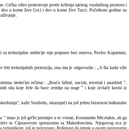
e. Grčka oštro protestvuje protiv kršenja njenog vazdušnog prostora i
 na deo u kome žive Grci i deo u kome žive Turci. Početkom godine su
raživanje.
 za teritorijalne ambicije nije potpuno bez osnova. Pavlos Kapantais,
iti teritorijalnih pretenzija, ona mu je odgovorila : „A šta kada više
 sledećim rečima : „Braćo fašisti, nacisti, teroristi i anarhisti ”,
ih sila koje žele da bace zemlju na noge ” i koje izvlače korist iz
kedonija”, kaže Souliotis, ukazujući na još jednu bizarnost balkanske
” imao je još grčki premijer u to vreme, Konstantin Micotakis, ali ga
, protivi se Ciprasovom sporazumu sa Makedoncima. Njegovog oca je
va izdajnikom, još je neizvesno. Rešenost da istraje u ovom sporazumu