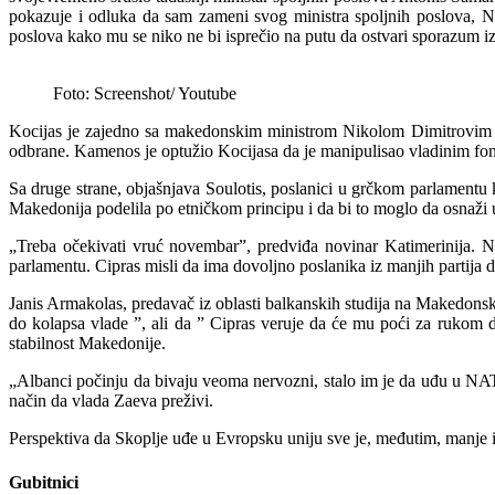
pokazuje i odluka da sam zameni svog ministra spoljnih poslova, N
poslova kako mu se niko ne bi isprečio na putu da ostvari sporazum iz
Foto: Screenshot/ Youtube
Kocijas je zajedno sa makedonskim ministrom Nikolom Dimitrovim po
odbrane. Kamenos je optužio Kocijasa da je manipulisao vladinim fon
Sa druge strane, objašnjava Soulotis, poslanici u grčkom parlamentu
Makedonija podelila po etničkom principu i da bi to moglo da osnaži
„Treba očekivati vruć novembar”, predviđa novinar Katimerinija. 
parlamentu. Cipras misli da ima dovoljno poslanika iz manjih partija
Janis Armakolas, predavač iz oblasti balkanskih studija na Makedonsko
do kolapsa vlade ”, ali da ” Cipras veruje da će mu poći za rukom 
stabilnost Makedonije.
„Albanci počinju da bivaju veoma nervozni, stalo im je da uđu u NA
način da vlada Zaeva preživi.
Perspektiva da Skoplje uđe u Evropsku uniju sve je, međutim, manje i
Gubitnici