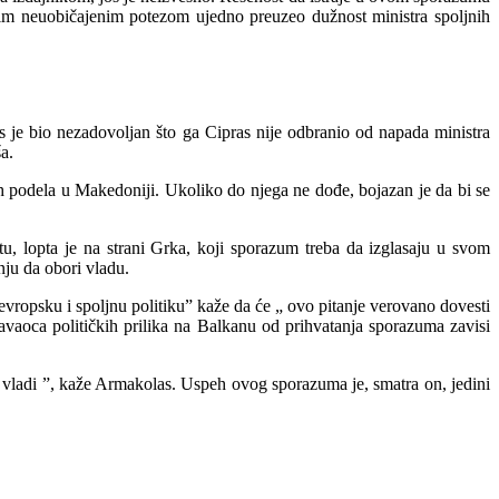
vim neuobičajenim potezom ujedno preuzeo dužnost ministra spoljnih
je bio nezadovoljan što ga Cipras nije odbranio od napada ministra
a.
h podela u Makedoniji. Ukoliko do njega ne dođe, bojazan je da bi se
 lopta je na strani Grka, koji sporazum treba da izglasaju u svom
nju da obori vladu.
evropsku i spoljnu politiku” kaže da će „ ovo pitanje verovano dovesti
vaoca političkih prilika na Balkanu od prihvatanja sporazuma zavisi
vladi ”, kaže Armakolas. Uspeh ovog sporazuma je, smatra on, jedini