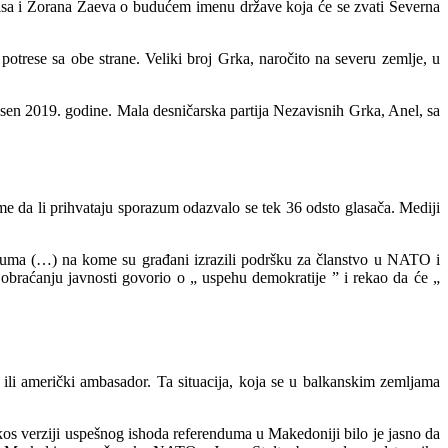
sa i Zorana Zaeva o budućem imenu države koja će se zvati Severna
potrese sa obe strane. Veliki broj Grka, naročito na severu zemlje, u
esen 2019. godine. Mala desničarska partija Nezavisnih Grka, Anel, sa
 da li prihvataju sporazum odazvalo se tek 36 odsto glasača. Mediji
enduma (…) na kome su građani izrazili podršku za članstvo u NATO i
braćanju javnosti govorio o „ uspehu demokratije ” i rekao da će „
t ili američki ambasador. Ta situacija, koja se u balkanskim zemljama
os verziji uspešnog ishoda referenduma u Makedoniji bilo je jasno da