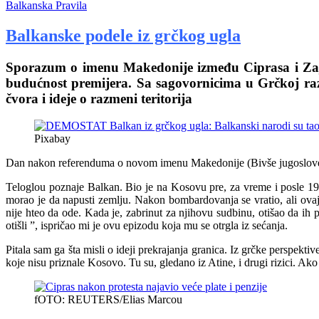
Balkanska Pravila
Balkanske podele iz grčkog ugla
Sporazum o imenu Makedonije između Ciprasa i Zajev
budućnost premijera. Sa sagovornicima u Grčkoj ra
čvora i ideje o razmeni teritorija
Pixabay
Dan nakon referenduma o novom imenu Makedonije (Bivše jugoslovensk
Teloglou poznaje Balkan. Bio je na Kosovu pre, za vreme i posle 1999
morao je da napusti zemlju. Nakon bombardovanja se vratio, ali ovaj
nije hteo da ode. Kada je, zabrinut za njihovu sudbinu, otišao da ih p
otišli ”, ispričao mi je ovu epizodu koja mu se otrgla iz sećanja.
Pitala sam ga šta misli o ideji prekrajanja granica. Iz grčke perspek
koje nisu priznale Kosovo. Tu su, gledano iz Atine, i drugi rizici. Ak
fOTO: REUTERS/Elias Marcou