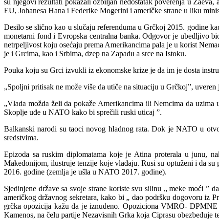
su njegovi rezultati pokazali ozbiljan nedostatak poverenja u Zaeva
EU, Johanesa Hana i Federike Mogerini i američke strane u liku mini
Desilo se slično kao u slučaju referenduma u Grčkoj 2015. godine kada
monetarni fond i Evropska centralna banka. Odgovor je ubedljivo bio 
netrpeljivost koju osećaju prema Amerikancima pala je u korist Nemac
je i Grcima, kao i Srbima, dzep na Zapadu a srce na Istoku.
Pouka koju su Grci izvukli iz ekonomske krize je da im je dosta instru
„Spoljni pritisak ne može više da utiče na situaciju u Grčkoj”, uveren
„Vlada možda želi da pokaže Amerikancima ili Nemcima da uzima u ob
Skoplje uđe u NATO kako bi sprečili ruski uticaj ”.
Balkanski narodi su taoci novog hladnog rata. Dok je NATO u otvor
sredstvima.
Epizoda sa ruskim diplomatama koje je Atina proterala u junu, nak
Makedonijom, ilustruje tenzije koje vladaju. Rusi su optuženi i da 
2016. godine (zemlja je ušla u NATO 2017. godine).
Sjedinjene države sa svoje strane koriste svu silinu „ meke moći ” 
američkog državnog sekretara, kako bi „ dao podršku dogovoru iz Pre
grčka opozicija kažu da je iznuđeno. Opoziciona VMRO- DPMNE traži
Kamenos, na čelu partije Nezavisnih Grka koja Ciprasu obezbeđuje tesn