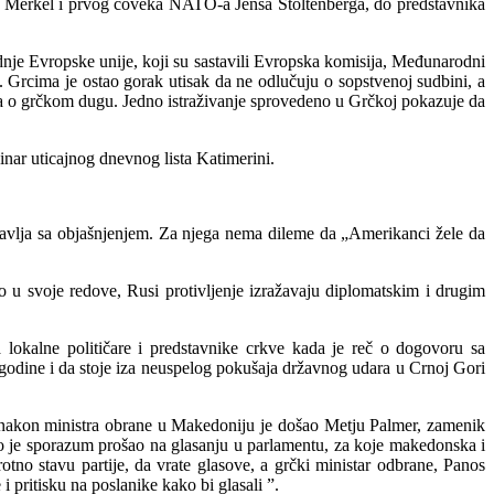
ele Merkel i prvog čoveka NATO-a Jensa Stoltenberga, do predstavnika
ednje Evropske unije, koji su sastavili Evropska komisija, Međunarodni
. Grcima je ostao gorak utisak da ne odlučuju o sopstvenoj sudbini, a
ora o grčkom dugu. Jedno istraživanje sprovedeno u Grčkoj pokazuje da
vinar uticajnog dnevnog lista Katimerini.
tavlja sa objašnjenjem. Za njega nema dileme da „Amerikanci žele da
u svoje redove, Rusi protivljenje izražavaju diplomatskim i drugim
 lokalne političare i predstavnike crkve kada je reč o dogovoru sa
godine i da stoje iza neuspelog pokušaja državnog udara u Crnoj Gori
 – nakon ministra obrane u Makedoniju je došao Metju Palmer, zamenik
to je sporazum prošao na glasanju u parlamentu, za koje makedonska i
o stavu partije, da vrate glasove, a grčki ministar odbrane, Panos
pritisku na poslanike kako bi glasali ”.