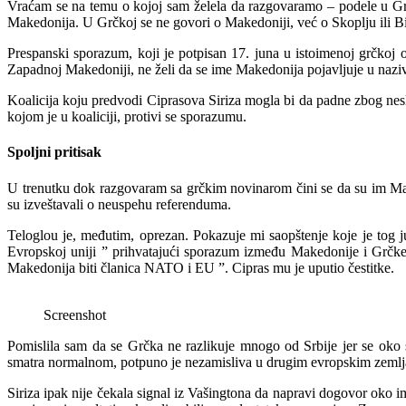
Vraćam se na temu o kojoj sam želela da razgovaramo – podele u G
Makedonija. U Grčkoj se ne govori o Makedoniji, već o Skoplju ili B
Prespanski sporazum, koji je potpisan 17. juna u istoimenoj grčkoj o
Zapadnoj Makedoniji, ne želi da se ime Makedonija pojavljuje u nazi
Koalicija koju predvodi Ciprasova Siriza mogla bi da padne zbog nesl
kojom je u koaliciji, protivi se sporazumu.
Spoljni pritisak
U trenutku dok razgovaram sa grčkim novinarom čini se da su im Mak
su izveštavali o neuspehu referenduma.
Teloglou je, međutim, oprezan. Pokazuje mi saopštenje koje je tog 
Evropskoj uniji ” prihvatajući sporazum između Makedonije i Grčke
Makedonija biti članica NATO i EU ”. Cipras mu je uputio čestitke.
Screenshot
Pomislila sam da se Grčka ne razlikuje mnogo od Srbije jer se oko sv
smatra normalnom, potpuno je nezamisliva u drugim evropskim zemljam
Siriza ipak nije čekala signal iz Vašingtona da napravi dogovor oko