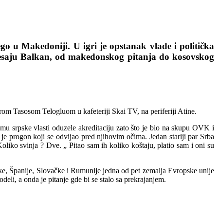
 u Makedoniji. U igri je opstanak vlade i politička
resaju Balkan, od makedonskog pitanja do kosovskog
 Tasosom Telogluom u kafeteriji Skai TV, na periferiji Atine.
 mu srpske vlasti oduzele akreditaciju zato što je bio na skupu OVK i
e progon koji se odvijao pred njihovim očima. Jedan stariji par Srba
Koliko svinja ? Dve. „ Pitao sam ih koliko koštaju, platio sam i oni su
rčke, Španije, Slovačke i Rumunije jedna od pet zemalja Evropske unije
eli, a onda je pitanje gde bi se stalo sa prekrajanjem.