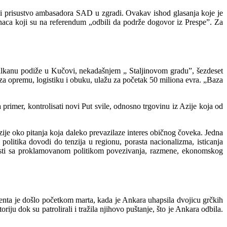
ao i prisustvo ambasadora SAD u zgradi. Ovakav ishod glasanja koje je
aca koji su na referendum „odbili da podrže dogovor iz Prespe”. Za
lkanu podiže u Kučovi, nekadašnjem „ Staljinovom gradu”, šezdeset
 za opremu, logistiku i obuku, ulažu za početak 50 miliona evra. „Baza
primer, kontrolisati novi Put svile, odnosno trgovinu iz Azije koja od
nzije oko pitanja koja daleko prevazilaze interes običnog čoveka. Jedna
olitika dovodi do tenzija u regionu, porasta nacionalizma, isticanja
rotnosti sa proklamovanom politikom povezivanja, razmene, ekonomskog
nta je došlo početkom marta, kada je Ankara uhapsila dvojicu grčkih
oriju dok su patrolirali i tražila njihovo puštanje, što je Ankara odbila.