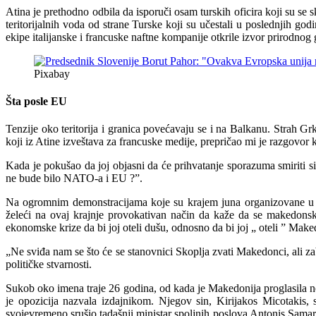
Atina je prethodno odbila da isporuči osam turskih oficira koji su s
teritorijalnih voda od strane Turske koji su učestali u poslednjih 
ekipe italijanske i francuske naftne kompanije otkrile izvor prirodnog ga
Pixabay
Šta posle EU
Tenzije oko teritorija i granica povećavaju se i na Balkanu. Strah G
koji iz Atine izveštava za francuske medije, prepričao mi je razgovo
Kada je pokušao da joj objasni da će prihvatanje sporazuma smiriti si
ne bude bilo NATO-a i EU ?”.
Na ogromnim demonstracijama koje su krajem juna organizovane u cent
želeći na ovaj krajnje provokativan način da kaže da se makedonsko
ekonomske krize da bi joj oteli dušu, odnosno da bi joj „ oteli ” Make
„Ne sviđa nam se što će se stanovnici Skoplja zvati Makedonci, ali z
političke stvarnosti.
Sukob oko imena traje 26 godina, od kada je Makedonija proglasila ne
je opozicija nazvala izdajnikom. Njegov sin, Kirijakos Micotakis
svojevremeno srušio tadašnji ministar spoljnih poslova Antonis Samar