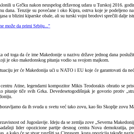
e sklonili u Grčku nakon neuspelog državnog udara u Turskoj 2016. godin
godinu dana. Tenzije su povećane i oko Kipra, ostrva koje je podeljeno
sa u blizini kiparske obale, ali su turski vojni brodovi sprečili dalje ist
rka od toga da će ime Makedonije u nazivu države jednog dana poslužiti
r koji je oko makedonskog pitanja vodio sa svojom majkom.
tuaciju jer će Makedonija ući u NATO i EU koje će garantovati da neće b
ru Atine, legendarni kompozitor Mikis Teodorakis obratio se prisutnima
 pitanje tiče svih Grka. Devedesetogodišnjak je govorio protiv „stran
doniju.
aboravljamo da ih svuda u svetu već tako zovu, kao što Skoplje zovu Ma
zavisnost od Jugoslavije. Ideju da se zemlja zove „Severna Makedonija 
, sadašnji lider opozicione partije desnog centra Nova demokratija
as, a kako će se stvar završiti sa Ciprasom, koga opozicija takođe nazi