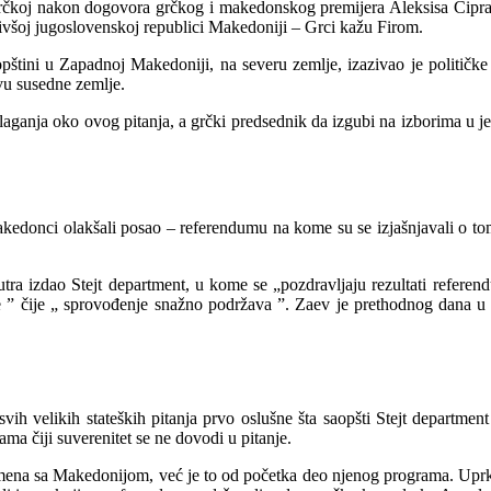
rčkoj nakon dogovora grčkog i makedonskog premijera Aleksisa Cipra
ivšoj jugoslovenskoj republici Makedoniji – Grci kažu Firom.
pštini u Zapadnoj Makedoniji, na severu zemlje, izazivao je političke 
vu susedne zemlje.
aganja oko ovog pitanja, a grčki predsednik da izgubi na izborima u j
edonci olakšali posao – referendumu na kome su se izjašnjavali o tome
jutra izdao Stejt department, u kome se „pozdravljaju rezultati refer
 ” čije „ sprovođenje snažno podržava ”. Zaev je prethodnog dana u o
ih velikih stateških pitanja prvo oslušne šta saopšti Stejt departmen
a čiji suverenitet se ne dovodi u pitanje.
 imena sa Makedonijom, već je to od početka deo njenog programa. Uprk