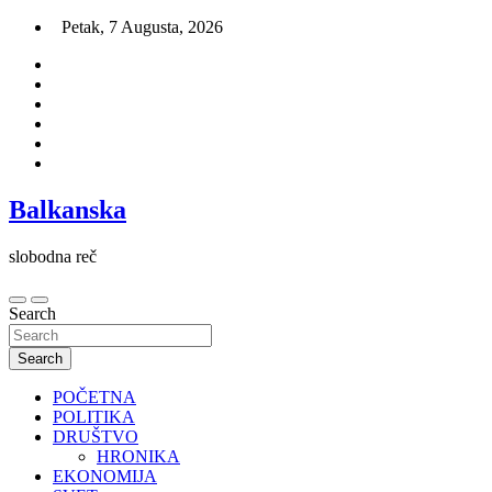
Skip
Petak, 7 Augusta, 2026
to
content
Balkanska
slobodna reč
Search
Search
POČETNA
POLITIKA
DRUŠTVO
HRONIKA
EKONOMIJA