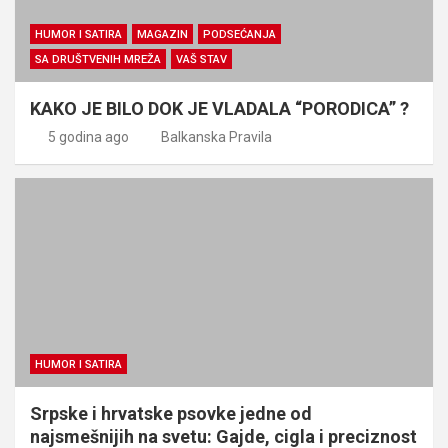
HUMOR I SATIRA
MAGAZIN
PODSEĆANJA
SA DRUŠTVENIH MREŽA
VAŠ STAV
KAKO JE BILO DOK JE VLADALA “PORODICA” ?
5 godina ago
Balkanska Pravila
HUMOR I SATIRA
Srpske i hrvatske psovke jedne od
najsmešnijih na svetu: Gajde, cigla i preciznost