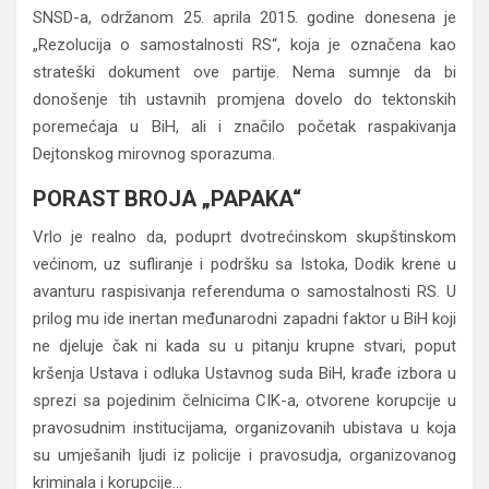
SNSD-a, održanom 25. aprila 2015. godine donesena je
„Rezolucija o samostalnosti RS“, koja je označena kao
strateški dokument ove partije. Nema sumnje da bi
donošenje tih ustavnih promjena dovelo do tektonskih
poremećaja u BiH, ali i značilo početak raspakivanja
Dejtonskog mirovnog sporazuma.
PORAST BROJA „PAPAKA“
Vrlo je realno da, poduprt dvotrećinskom skupštinskom
većinom, uz sufliranje i podršku sa Istoka, Dodik krene u
avanturu raspisivanja referenduma o samostalnosti RS. U
prilog mu ide inertan međunarodni zapadni faktor u BiH koji
ne djeluje čak ni kada su u pitanju krupne stvari, poput
kršenja Ustava i odluka Ustavnog suda BiH, krađe izbora u
sprezi sa pojedinim čelnicima CIK-a, otvorene korupcije u
pravosudnim institucijama, organizovanih ubistava u koja
su umješanih ljudi iz policije i pravosudja, organizovanog
kriminala i korupcije…