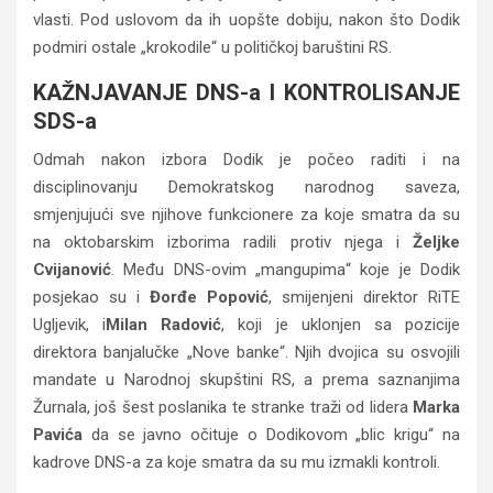
vlasti. Pod uslovom da ih uopšte dobiju, nakon što Dodik
podmiri ostale „krokodile“ u političkoj baruštini RS.
KAŽNJAVANJE DNS-a I KONTROLISANJE
SDS-a
Odmah nakon izbora Dodik je počeo raditi i na
disciplinovanju Demokratskog narodnog saveza,
smjenjujući sve njihove funkcionere za koje smatra da su
na oktobarskim izborima radili protiv njega i
Željke
Cvijanović
. Među DNS-ovim „mangupima“ koje je Dodik
posjekao su i
Đorđe Popović
, smijenjeni direktor RiTE
Ugljevik, i
Milan Radović
, koji je uklonjen sa pozicije
direktora banjalučke „Nove banke“. Njih dvojica su osvojili
mandate u Narodnoj skupštini RS, a prema saznanjima
Žurnala, još šest poslanika te stranke traži od lidera
Marka
Pavića
da se javno očituje o Dodikovom „blic krigu“ na
kadrove DNS-a za koje smatra da su mu izmakli kontroli.