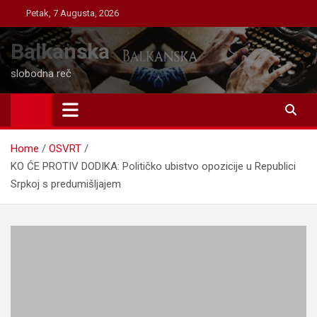
Skip
Petak, 7 Augusta, 2026
to
content
Balkanska
slobodna reč
Home
OSVRT
KO ĆE PROTIV DODIKA: Političko ubistvo opozicije u Republici
Srpkoj s predumišljajem