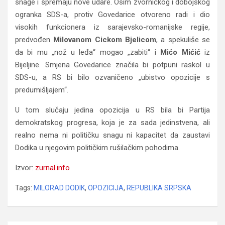
snage i spremaju nove udare. Osim zvorničkog i dobojskog
ogranka SDS-a, protiv Govedarice otvoreno radi i dio
visokih funkcionera iz sarajevsko-romanijske regije,
predvođen
Milovanom Cickom Bjelicom
, a spekuliše se
da bi mu „nož u leđa“ mogao „zabiti“ i
Mićo Mićić
iz
Bijeljine. Smjena Govedarice značila bi potpuni raskol u
SDS-u, a RS bi bilo ozvaničeno „ubistvo opozicije s
predumišljajem“.
U tom slučaju jedina opozicija u RS bila bi Partija
demokratskog progresa, koja je za sada jedinstvena, ali
realno nema ni političku snagu ni kapacitet da zaustavi
Dodika u njegovim političkim rušilačkim pohodima.
Izvor:
zurnal.info
Tags:
MILORAD DODIK
,
OPOZICIJA
,
REPUBLIKA SRPSKA