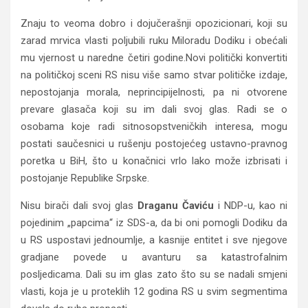
Znaju to veoma dobro i dojučerašnji opozicionari, koji su
zarad mrvica vlasti poljubili ruku Miloradu Dodiku i obećali
mu vjernost u naredne četiri godine.Novi politički konvertiti
na političkoj sceni RS nisu više samo stvar političke izdaje,
nepostojanja morala, neprincipijelnosti, pa ni otvorene
prevare glasača koji su im dali svoj glas. Radi se o
osobama koje radi sitnosopstveničkih interesa, mogu
postati saučesnici u rušenju postojećeg ustavno-pravnog
poretka u BiH, što u konačnici vrlo lako može izbrisati i
postojanje Republike Srpske.
Nisu birači dali svoj glas
Draganu Čaviću
i NDP-u, kao ni
pojedinim „papcima“ iz SDS-a, da bi oni pomogli Dodiku da
u RS uspostavi jednoumlje, a kasnije entitet i sve njegove
gradjane povede u avanturu sa katastrofalnim
posljedicama. Dali su im glas zato što su se nadali smjeni
vlasti, koja je u proteklih 12 godina RS u svim segmentima