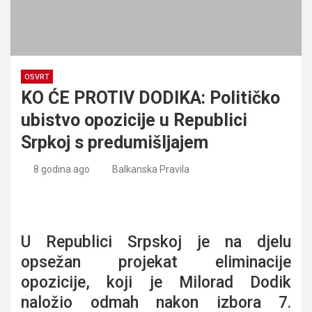
OSVRT
KO ĆE PROTIV DODIKA: Političko
ubistvo opozicije u Republici
Srpkoj s predumišljajem
8 godina ago
Balkanska Pravila
KO ĆE PROTIV DODIKA: Političko ubistvo opozicije u
Republici Srpkoj s predumišljajem
U Republici Srpskoj je na djelu
opsežan projekat eliminacije
opozicije, koji je Milorad Dodik
naložio odmah nakon izbora 7.