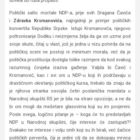
dovela do ruba propasti.
Politički salto mortale NDP-a, prije svih Dragana Čavića
i
Zdravka Krsmanovića
, najrigidniji je primjer političkih
konvertita Republike Srpske. Istupi Krsmanovića, njegovo
poltronisanje Dodiku i neizmjerna želja da ga on uzme pod
svoje skute, čitaj u vlast, još je jedna u nizu potvrda da na
političkoj sceni ne postoji ni minimum morala, već da je
politička prostitucija dostigla tolike razmjere da kod svakog
razumnog čovjeka izaziva gađenje. Valjda bi Čavić i
Krsmanović, kao i svi oni u NDP-u koji ih podržavaju u
drastičnom okretanju političkog kursa, trebalo da znaju da
je njihova stranka osvojila četiri poslanička mandata u
Narodnoj skupštii RS jer je bila na strani opozicije, a ne da
bi oni mogli da mešetare glasovima koji su im povjereni.
Posle svega, logično pitanje je – koga će to predstavljati
NDP u Narodnoj skupšini, čije interese će zastupati?!
Svakako ne interese i volju onih koji su ih birali, već šačice
političkih perverita, čiji je jedini cilj da se dokopaju mrvica