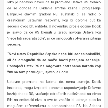
Iako je nedavno naveo da bi promjene Ustava RS trebalo
da se odnose na ukidanje smrtne kazne i proglašenje
Banjaluke glavnim gradom RS, suštinski bi se radilo o
drastičnijim ustavnim rezovima, koji bi otvorile put ka
secesiji ovog bh. entiteta. U novembru prošle godine Dodik
je izjavio da će RS krenuti u izradu novoga Ustava koji
”neće biti separatistički”, ali će omogućiti i otvaranje pitanja
secesije.
“Novi ustav Republike Srpske neće biti secesionistički,
ali će omogućiti da se može baviti pitanjem secesije.
Postojeći Ustav RS ne odgovara potrebama naroda koji
živi na tom području”,
izjavio je Dodik.
Ustavne promjene na kojima će, nema sumnje, Dodik
insistirati, mogu iznjedriti ponovno uspostavljanje Državne
bezbjednosti RS, vraćanje određenih nadležnosti sa nivoa
BiH na entitetski nivo, a sve to značilo bi utiranje puta ka
mogućem referendumu o samostalnosti RS. Na Saboru