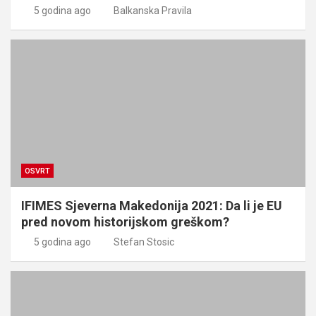
5 godina ago
Balkanska Pravila
OSVRT
IFIMES Sjeverna Makedonija 2021: Da li je EU
pred novom historijskom greškom?
5 godina ago
Stefan Stosic