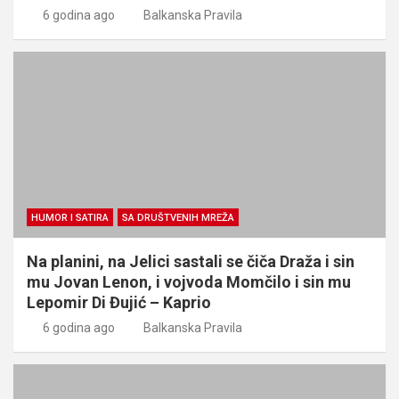
6 godina ago
Balkanska Pravila
HUMOR I SATIRA
SA DRUŠTVENIH MREŽA
Na planini, na Jelici sastali se čiča Draža i sin
mu Jovan Lenon, i vojvoda Momčilo i sin mu
Lepomir Di Đujić – Kaprio
6 godina ago
Balkanska Pravila