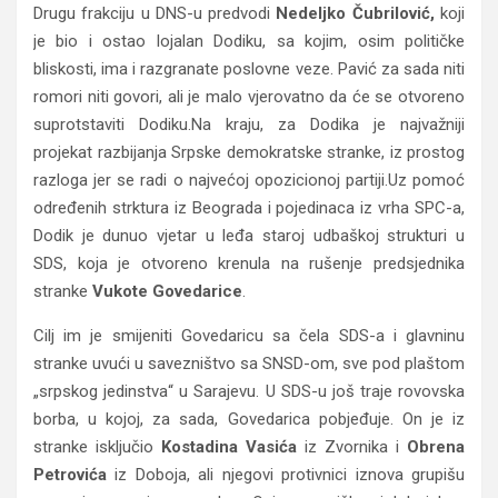
Drugu frakciju u DNS-u predvodi
Nedeljko Čubrilović,
koji
je bio i ostao lojalan Dodiku, sa kojim, osim političke
bliskosti, ima i razgranate poslovne veze. Pavić za sada niti
romori niti govori, ali je malo vjerovatno da će se otvoreno
suprotstaviti Dodiku.Na kraju, za Dodika je najvažniji
projekat razbijanja Srpske demokratske stranke, iz prostog
razloga jer se radi o najvećoj opozicionoj partiji.Uz pomoć
određenih strktura iz Beograda i pojedinaca iz vrha SPC-a,
Dodik je dunuo vjetar u leđa staroj udbaškoj strukturi u
SDS, koja je otvoreno krenula na rušenje predsjednika
stranke
Vukote Govedarice
.
Cilj im je smijeniti Govedaricu sa čela SDS-a i glavninu
stranke uvući u savezništvo sa SNSD-om, sve pod plaštom
„srpskog jedinstva“ u Sarajevu. U SDS-u još traje rovovska
borba, u kojoj, za sada, Govedarica pobjeđuje. On je iz
stranke isključio
Kostadina Vasića
iz Zvornika i
Obrena
Petrovića
iz Doboja, ali njegovi protivnici iznova grupišu