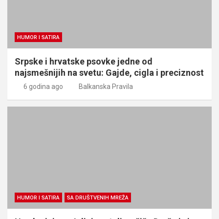
HUMOR I SATIRA
Srpske i hrvatske psovke jedne od
najsmešnijih na svetu: Gajde, cigla i preciznost
6 godina ago
Balkanska Pravila
HUMOR I SATIRA
SA DRUŠTVENIH MREŽA