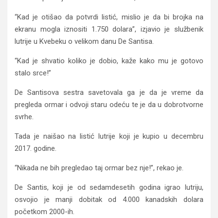
“Kad je otišao da potvrdi listić, mislio je da bi brojka na
ekranu mogla iznositi 1.750 dolara”, izjavio je službenik
lutrije u Kvebeku o velikom danu De Santisa.
“Kad je shvatio koliko je dobio, kaže kako mu je gotovo
stalo srce!”
De Santisova sestra savetovala ga je da je vreme da
pregleda ormar i odvoji staru odeću te je da u dobrotvorne
svrhe.
Tada je naišao na listić lutrije koji je kupio u decembru
2017. godine.
“Nikada ne bih pregledao taj ormar bez nje!”, rekao je.
De Santis, koji je od sedamdesetih godina igrao lutriju,
osvojio je manji dobitak od 4.000 kanadskih dolara
početkom 2000-ih.