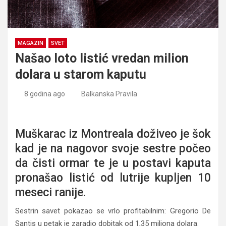
MAGAZIN
SVET
Našao loto listić vredan milion
dolara u starom kaputu
8 godina ago
Balkanska Pravila
Našao loto listić vredan milion dolara u starom kaputu
Muškarac iz Montreala doživeo je šok
kad je na nagovor svoje sestre počeo
da čisti ormar te je u postavi kaputa
pronašao listić od lutrije kupljen 10
meseci ranije.
Sestrin savet pokazao se vrlo profitabilnim: Gregorio De
Santis u petak je zaradio dobitak od 1,35 miliona dolara.