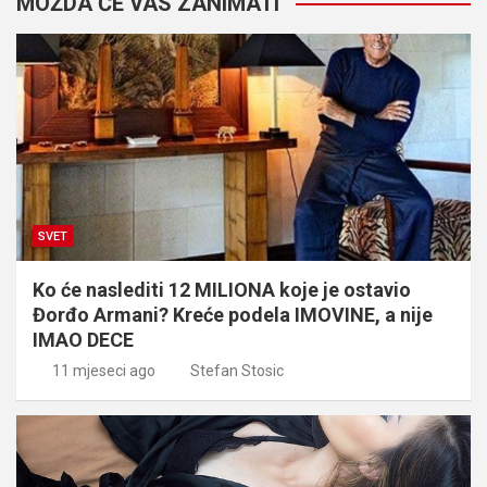
MOŽDA ĆE VAS ZANIMATI
SVET
Ko će naslediti 12 MILIONA koje je ostavio
Đorđo Armani? Kreće podela IMOVINE, a nije
IMAO DECE
11 mjeseci ago
Stefan Stosic