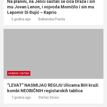
Na planini, na Jelici sastali se čiča Draža i sin
mu Jovan Lenon, i vojvoda Momčilo i sin mu
Lepomir Di Đujić – Kaprio
6 godina ago
Balkanska Pravila
HUMOR I SATIRA
“LEVAT” NASMIJAO REGIJU Ulicama BiH kruži
kombi NEOBIČNIH registarskih tablica
7 godina ago
Stefan Stosic