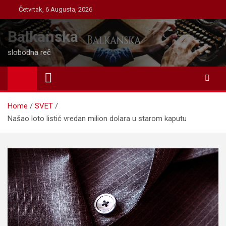
Skip
Četvrtak, 6 Augusta, 2026
to
content
Balkanska
slobodna reč
Home
SVET
Našao loto listić vredan milion dolara u starom kaputu