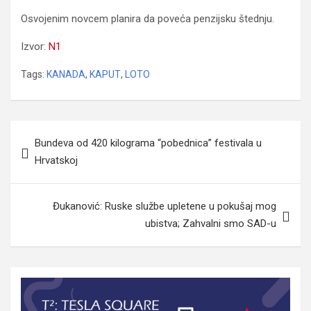
Osvojenim novcem planira da poveća penzijsku štednju.
Izvor:
N1
Tags:
KANADA
,
KAPUT
,
LOTO
Navigacija
Bundeva od 420 kilograma “pobednica” festivala u
članaka
Hrvatskoj
Đukanović: Ruske službe upletene u pokušaj mog
ubistva; Zahvalni smo SAD-u