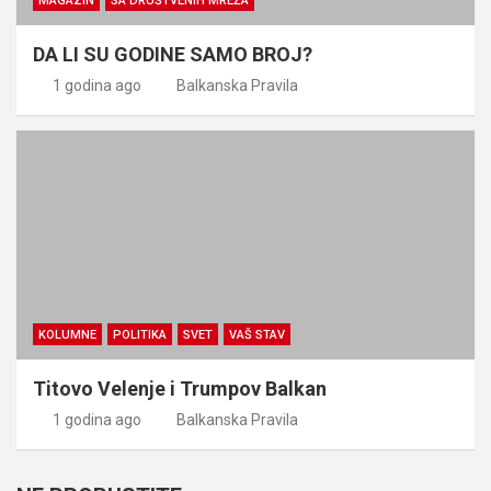
MAGAZIN
SA DRUŠTVENIH MREŽA
DA LI SU GODINE SAMO BROJ?
1 godina ago
Balkanska Pravila
KOLUMNE
POLITIKA
SVET
VAŠ STAV
Titovo Velenje i Trumpov Balkan
1 godina ago
Balkanska Pravila