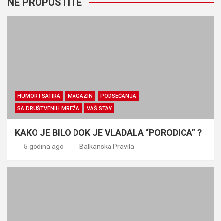
NE PROPUSTITE
HUMOR I SATIRA
MAGAZIN
PODSEĆANJA
SA DRUŠTVENIH MREŽA
VAŠ STAV
KAKO JE BILO DOK JE VLADALA “PORODICA” ?
5 godina ago
Balkanska Pravila