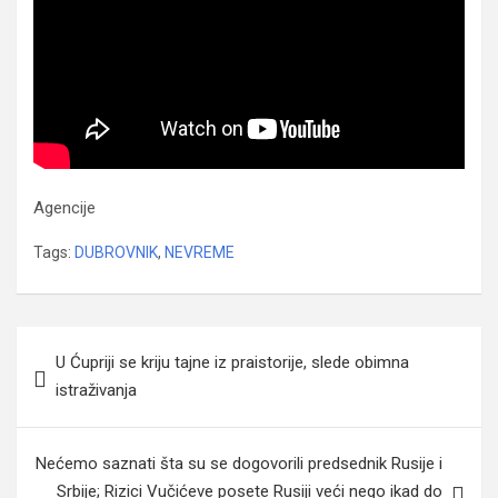
Agencije
Tags:
DUBROVNIK
,
NEVREME
Navigacija
U Ćupriji se kriju tajne iz praistorije, slede obimna
članaka
istraživanja
Nećemo saznati šta su se dogovorili predsednik Rusije i
Srbije; Rizici Vučićeve posete Rusiji veći nego ikad do