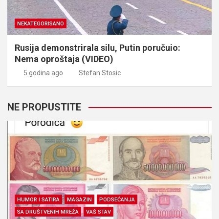
NEKATEGORISANO
Rusija demonstrirala silu, Putin poručuio:
Nema oproštaja (VIDEO)
5 godina ago
Stefan Stosic
NE PROPUSTITE
HUMOR I SATIRA
MAGAZIN
PODSEĆANJA
SA DRUŠTVENIH MREŽA
VAŠ STAV