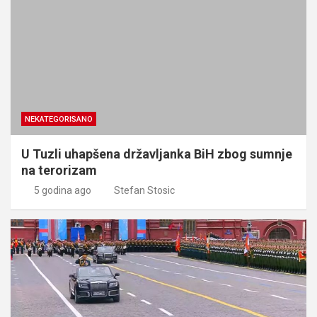
NEKATEGORISANO
U Tuzli uhapšena državljanka BiH zbog sumnje
na terorizam
5 godina ago
Stefan Stosic