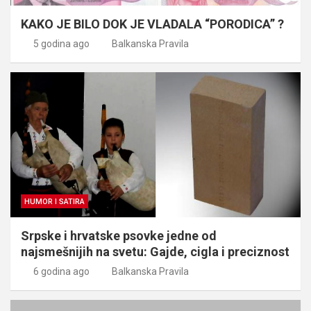
KAKO JE BILO DOK JE VLADALA “PORODICA” ?
5 godina ago
Balkanska Pravila
HUMOR I SATIRA
Srpske i hrvatske psovke jedne od
najsmešnijih na svetu: Gajde, cigla i preciznost
6 godina ago
Balkanska Pravila