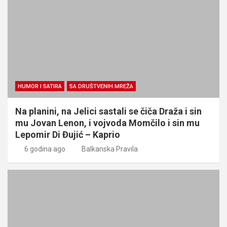
HUMOR I SATIRA
SA DRUŠTVENIH MREŽA
Na planini, na Jelici sastali se čiča Draža i sin
mu Jovan Lenon, i vojvoda Momčilo i sin mu
Lepomir Di Đujić – Kaprio
6 godina ago
Balkanska Pravila