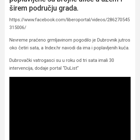
širem području grada.
https://www.facebook.com/liberoportal/videos/286270545
315006/
Nevreme praćeno grmljavinom pogodilo je Dubrovnik jutros
oko četiri sata, a Index.hr navodi da ima i poplavljenih kuća.
Dubrovački vatrogasci su u roku od tri sata imali 30
intervencija, dodaje portal “DuList”