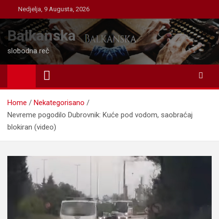
Skip
Nedjelja, 9 Augusta, 2026
to
content
Balkanska
slobodna reč
Home
Nekategorisano
Nevreme pogodilo Dubrovnik: Kuće pod vodom, saobraćaj
blokiran (video)