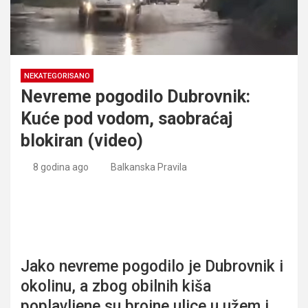
NEKATEGORISANO
Nevreme pogodilo Dubrovnik:
Kuće pod vodom, saobraćaj
blokiran (video)
8 godina ago
Balkanska Pravila
Nevreme pogodilo Dubrovnik: Kuće pod vodom, saobraćaj
blokiran (video)
Jako nevreme pogodilo je Dubrovnik i
okolinu, a zbog obilnih kiša
poplavljene su brojne ulice u užem i