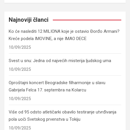
Najnoviji članci
Ko će naslediti 12 MILIONA koje je ostavio Đorđo Armani?
Kreće podela IMOVINE, a nije IMAO DECE
10/09/2025
Svest u snu: Jedna od najvećih misterija ljudskog uma
10/09/2025
Oproštajni koncert Beogradske filharmonije u slavu
Gabrijela Felca 17. septembra na Kolarcu
10/09/2025
Više od 95 odsto atletičarki obavilo testiranje utvrđivanja
pola uoči Svetskog prvenstva u Tokiju
10/09/2025