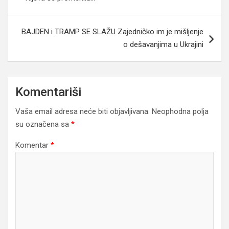
BAJDEN i TRAMP SE SLAŽU Zajedničko im je mišljenje
o dešavanjima u Ukrajini
Komentariši
Vaša email adresa neće biti objavljivana.
Neophodna polja
su označena sa
*
Komentar
*