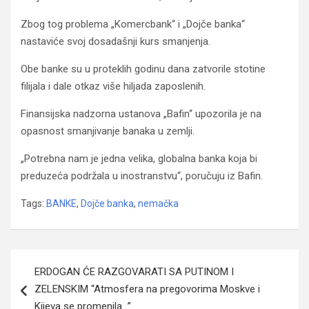
Zbog tog problema „Komercbank“ i „Dojče banka“
nastaviće svoj dosadašnji kurs smanjenja.
Obe banke su u proteklih godinu dana zatvorile stotine
filijala i dale otkaz više hiljada zaposlenih.
Finansijska nadzorna ustanova „Bafin“ upozorila je na
opasnost smanjivanje banaka u zemlji.
„Potrebna nam je jedna velika, globalna banka koja bi
preduzeća podržala u inostranstvu“, poručuju iz Bafin.
Tags:
BANKE
,
Dojče banka
,
nemačka
Navigacija
ERDOGAN ĆE RAZGOVARATI SA PUTINOM I
članaka
ZELENSKIM “Atmosfera na pregovorima Moskve i
Kijeva se promenila…”