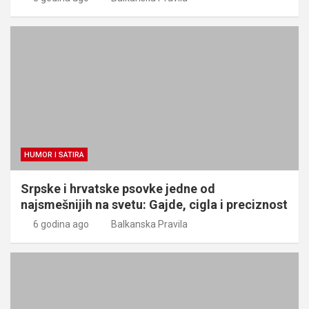
HUMOR I SATIRA
Srpske i hrvatske psovke jedne od
najsmešnijih na svetu: Gajde, cigla i preciznost
6 godina ago
Balkanska Pravila