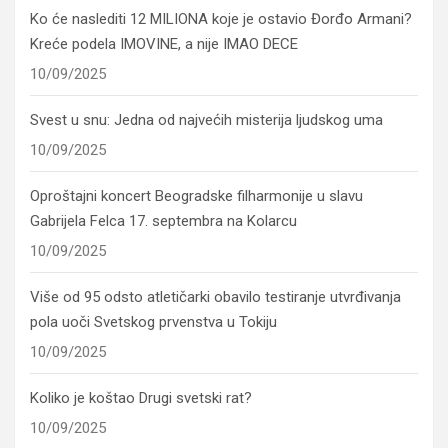
Ko će naslediti 12 MILIONA koje je ostavio Đorđo Armani?
Kreće podela IMOVINE, a nije IMAO DECE
10/09/2025
Svest u snu: Jedna od najvećih misterija ljudskog uma
10/09/2025
Oproštajni koncert Beogradske filharmonije u slavu
Gabrijela Felca 17. septembra na Kolarcu
10/09/2025
Više od 95 odsto atletičarki obavilo testiranje utvrđivanja
pola uoči Svetskog prvenstva u Tokiju
10/09/2025
Koliko je koštao Drugi svetski rat?
10/09/2025