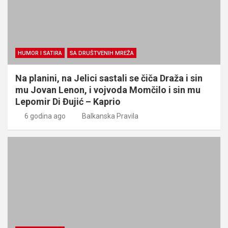
HUMOR I SATIRA
SA DRUŠTVENIH MREŽA
Na planini, na Jelici sastali se čiča Draža i sin
mu Jovan Lenon, i vojvoda Momčilo i sin mu
Lepomir Di Đujić – Kaprio
6 godina ago
Balkanska Pravila