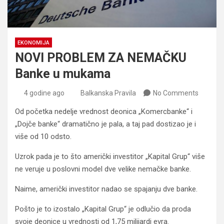
EKONOMIJA
NOVI PROBLEM ZA NEMAČKU
Banke u mukama
4 godine ago
Balkanska Pravila
No Comments
Od početka nedelje vrednost deonica „Komercbanke“ i
„Dojče banke“ dramatično je pala, a taj pad dostizao je i
više od 10 odsto.
Uzrok pada je to što američki investitor „Kapital Grup“ više
ne veruje u poslovni model dve velike nemačke banke.
Naime, američki investitor nadao se spajanju dve banke.
Pošto je to izostalo „Kapital Grup“ je odlučio da proda
svoje deonice u vrednosti od 1,75 milijardi evra.