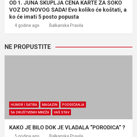
OD 1. JUNA SKUPLJA CENA KARTE ZA SOKO
VOZ DO NOVOG SADA! Evo koliko će koštati, a
ko će imati 5 posto popusta
4 godine ago
Balkanska Pravila
NE PROPUSTITE
HUMOR I SATIRA
MAGAZIN
PODSEĆANJA
SA DRUŠTVENIH MREŽA
VAŠ STAV
KAKO JE BILO DOK JE VLADALA “PORODICA” ?
5 godina ago
Balkanska Pravila