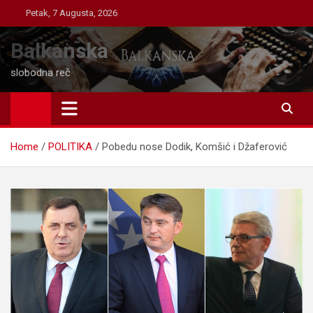
Skip
Petak, 7 Augusta, 2026
to
content
Balkanska
slobodna reč
Home
POLITIKA
Pobedu nose Dodik, Komšić i Džaferović