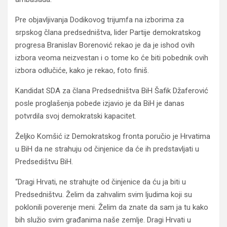
Pre objavljivanja Dodikovog trijumfa na izborima za
srpskog člana predsedništva, lider Partije demokratskog
progresa Branislav Borenović rekao je da je ishod ovih
izbora veoma neizvestan i o tome ko će biti pobednik ovih
izbora odlučiće, kako je rekao, foto finiš.
Kandidat SDA za člana Predsedništva BiH Šafik Džaferović
posle proglašenja pobede izjavio je da BiH je danas
potvrdila svoj demokratski kapacitet.
Željko Komšić iz Demokratskog fronta poručio je Hrvatima
u BiH da ne strahuju od činjenice da će ih predstavljati u
Predsedištvu BiH.
“Dragi Hrvati, ne strahujte od činjenice da ću ja biti u
Predsedništvu. Želim da zahvalim svim ljudima koji su
poklonili poverenje meni. Želim da znate da sam ja tu kako
bih služio svim građanima naše zemlje. Dragi Hrvati u