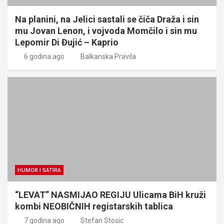
Na planini, na Jelici sastali se čiča Draža i sin
mu Jovan Lenon, i vojvoda Momčilo i sin mu
Lepomir Di Đujić – Kaprio
6 godina ago
Balkanska Pravila
HUMOR I SATIRA
“LEVAT” NASMIJAO REGIJU Ulicama BiH kruži
kombi NEOBIČNIH registarskih tablica
7 godina ago
Stefan Stosic