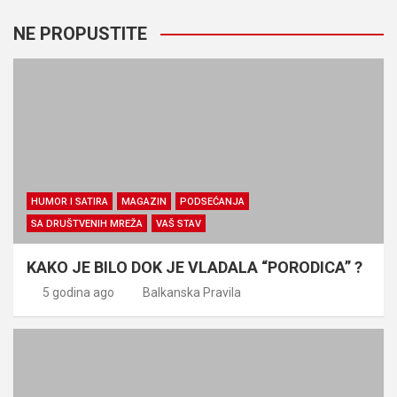
NE PROPUSTITE
HUMOR I SATIRA
MAGAZIN
PODSEĆANJA
SA DRUŠTVENIH MREŽA
VAŠ STAV
KAKO JE BILO DOK JE VLADALA “PORODICA” ?
5 godina ago
Balkanska Pravila