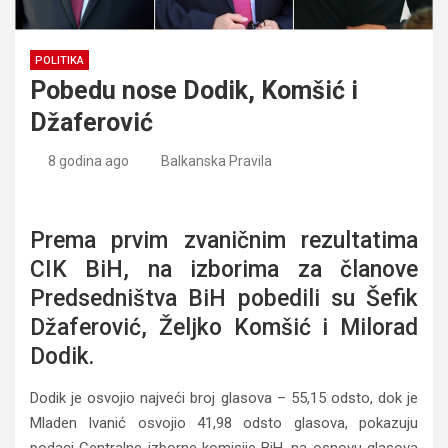
POLITIKA
Pobedu nose Dodik, Komšić i
Džaferović
8 godina ago
Balkanska Pravila
Pobedu nose Dodik, Komšić i Džaferović
Prema prvim zvaničnim rezultatima
CIK BiH, na izborima za članove
Predsedništva BiH pobedili su Šefik
Džaferović, Željko Komšić i Milorad
Dodik.
Dodik je osvojio najveći broj glasova – 55,15 odsto, dok je
Mladen Ivanić osvojio 41,98 odsto glasova, pokazuju