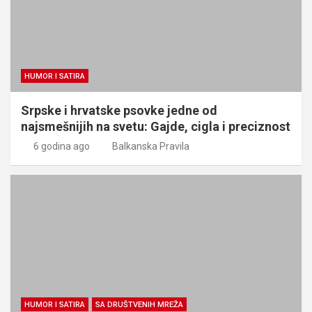
HUMOR I SATIRA
Srpske i hrvatske psovke jedne od
najsmešnijih na svetu: Gajde, cigla i preciznost
6 godina ago
Balkanska Pravila
HUMOR I SATIRA
SA DRUŠTVENIH MREŽA