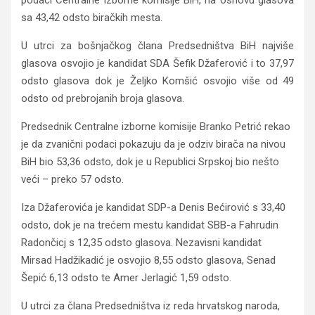
podaci Centralne izborne komisije BiH, na osnovu glasova
sa 43,42 odsto biračkih mesta.
U utrci za bošnjačkog člana Predsedništva BiH najviše
glasova osvojio je kandidat SDA Šefik Džaferović i to 37,97
odsto glasova dok je Željko Komšić osvojio više od 49
odsto od prebrojanih broja glasova.
Predsednik Centralne izborne komisije Branko Petrić rekao
je da zvanični podaci pokazuju da je odziv birača na nivou
BiH bio 53,36 odsto, dok je u Republici Srpskoj bio nešto
veći – preko 57 odsto.
Iza Džaferovića je kandidat SDP-a Denis Bećirović s 33,40
odsto, dok je na trećem mestu kandidat SBB-a Fahrudin
Radončicj s 12,35 odsto glasova. Nezavisni kandidat
Mirsad Hadžikadić je osvojio 8,55 odsto glasova, Senad
Šepić 6,13 odsto te Amer Jerlagić 1,59 odsto.
U utrci za člana Predsedništva iz reda hrvatskog naroda,