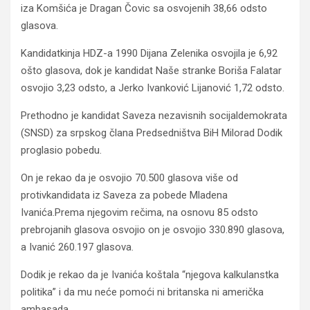
iza Komšića je Dragan Čovic sa osvojenih 38,66 odsto
glasova.
Kandidatkinja HDZ-a 1990 Dijana Zelenika osvojila je 6,92
ošto glasova, dok je kandidat Naše stranke Boriša Falatar
osvojio 3,23 odsto, a Jerko Ivanković Lijanović 1,72 odsto.
Prethodno je kandidat Saveza nezavisnih socijaldemokrata
(SNSD) za srpskog člana Predsedništva BiH Milorad Dodik
proglasio pobedu.
On je rekao da je osvojio 70.500 glasova više od
protivkandidata iz Saveza za pobede Mladena
Ivanića.Prema njegovim rečima, na osnovu 85 odsto
prebrojanih glasova osvojio on je osvojio 330.890 glasova,
a Ivanić 260.197 glasova.
Dodik je rekao da je Ivanića koštala “njegova kalkulanstka
politika” i da mu neće pomoći ni britanska ni američka
ambasada.