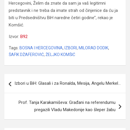
Hercegovini, Želim da znate da sam ja vaš legitimni
predstavnik i ne treba da imate strah od činjenice da ću ja
biti u Predsedništvu BiH naredne četiri godine”, rekao je
Komšić.
Izvor:
B92
Tags:
BOSNA I HERCEGOVINA
,
IZBORI
,
MILORAD DODIK
,
ŠAFIK DŽAFEROVIĆ
,
ŽELJKO KOMŠIĆ
Navigacija
Izbori u BiH: Glasali i za Ronalda, Mesija, Angelu Merkel…
članaka
Prof. Tanja Karakamiševa: Građani na referendumu
pregazili Vladu Makedonije kao šleper žabu