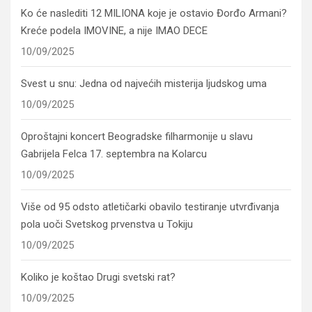
Ko će naslediti 12 MILIONA koje je ostavio Đorđo Armani?
Kreće podela IMOVINE, a nije IMAO DECE
10/09/2025
Svest u snu: Jedna od najvećih misterija ljudskog uma
10/09/2025
Oproštajni koncert Beogradske filharmonije u slavu
Gabrijela Felca 17. septembra na Kolarcu
10/09/2025
Više od 95 odsto atletičarki obavilo testiranje utvrđivanja
pola uoči Svetskog prvenstva u Tokiju
10/09/2025
Koliko je koštao Drugi svetski rat?
10/09/2025