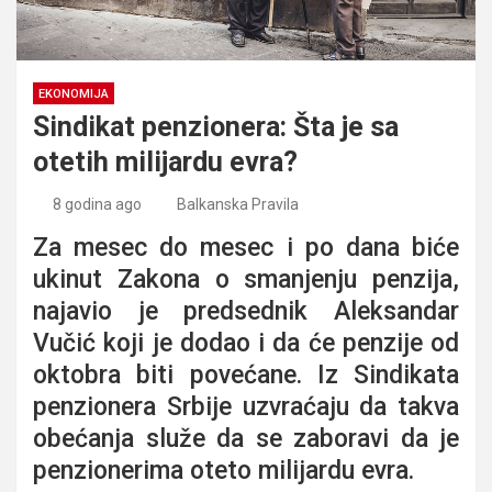
EKONOMIJA
Sindikat penzionera: Šta je sa
otetih milijardu evra?
8 godina ago
Balkanska Pravila
Za mesec do mesec i po dana biće
ukinut Zakona o smanjenju penzija,
najavio je predsednik Aleksandar
Vučić koji je dodao i da će penzije od
oktobra biti povećane. Iz Sindikata
penzionera Srbije uzvraćaju da takva
obećanja služe da se zaboravi da je
penzionerima oteto milijardu evra.