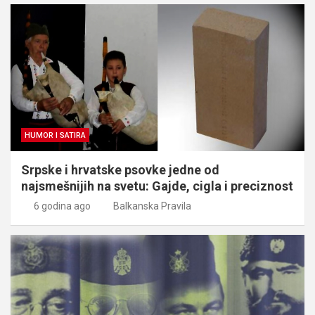
HUMOR I SATIRA
Srpske i hrvatske psovke jedne od
najsmešnijih na svetu: Gajde, cigla i preciznost
6 godina ago
Balkanska Pravila