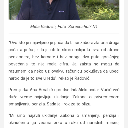
Miša Radović, Foto: Screenshot/ N1
“Ovo što je najavljeno je priča da bi se zaboravila ona druga
priča, a priča je da je oteto skoro milijardu evra od strane
penzionera, bez kamate i bez onoga dva puta godišnjeg
povećanja, to nije mala cifra. Ja zaista ne mogu da
razumem da neko uz ovakvu računicu pokušava da ubedi
narod da je to sve u redu”, rekao je Radović.
Premijerka Ana Brnabić i predsednik Aleksandar Vučić već
duže vreme najavljuju ukidanje Zakona o privremenom
smanjivanju penzija. Sada je i rok za to blizu.
“Mi smo najavili ukidanje Zakona o smanjenju penzija i
ukinućemo ga veoma brzo u roku od narednih mesec,