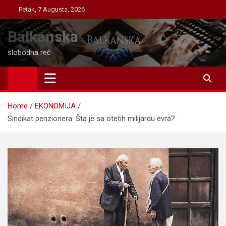
Skip
Petak, 7 Augusta, 2026
to
content
Balkanska
slobodna reč
Home
EKONOMIJA
Sindikat penzionera: Šta je sa otetih milijardu evra?