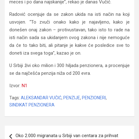
meces i po dana najskanije”, rekao je danas Vučić.
Radović ocenjuje da se zakon ukida na isti način na koji
usvojen. “To zvuči onako kako je najavljeno, kako je
donešen onaj zakon – protivustavan, tako isto to rade na
isti način sada sa ukidanjem ovog zakona i nije nemoguće
da će to tako biti, ali pitanje je kakve će posledice sve to
doneti iza svega toga”, kazao je on.
U Srbiji živi oko milion i 300 hiljada penzionera, a procenjuje
se da najčešća penzija niža od 200 evra.
Izvor:
N1
Tags:
ALEKSANDAR VUČIĆ
,
PENZIJE
,
PENZIONERI
,
SINDIKAT PENZIONERA
Navigacija
Oko 2.000 migranata u Srbiji van centara za prihvat