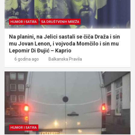
HUMOR I SATIRA
SA DRUŠTVENIH MREŽA
Na planini, na Jelici sastali se čiča Draža i sin
mu Jovan Lenon, i vojvoda Momčilo i sin mu
Lepomir Di Đujić – Kaprio
6 godina ago
Balkanska Pravila
HUMOR I SATIRA