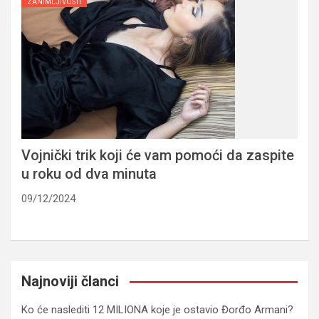
ZANIMLJIVOSTI
Vojnički trik koji će vam pomoći da zaspite
u roku od dva minuta
09/12/2024
Najnoviji članci
Ko će naslediti 12 MILIONA koje je ostavio Đorđo Armani?