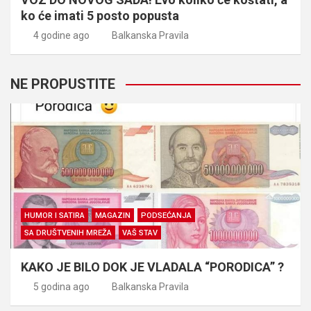
ko će imati 5 posto popusta
4 godine ago
Balkanska Pravila
NE PROPUSTITE
HUMOR I SATIRA
MAGAZIN
PODSEĆANJA
SA DRUŠTVENIH MREŽA
VAŠ STAV
KAKO JE BILO DOK JE VLADALA “PORODICA” ?
5 godina ago
Balkanska Pravila