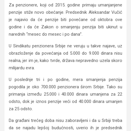
Za penzionere, koji od 2015. godine primaju umanjanjene
penzije stiže novo obećanje. Predsednik Aleksandar Vučić
je najavio da će penzije biti povećane od oktobra ove
godine i da će Zakon o smanjenju penzija biti ukinut u
narednih “mesec do mesec i po dana”.
U Sindikatu penzionera Srbije ne veruju u takve najave, uz
obrazloženje da povećanja od 5.000 do 9.000 dinara nisu
realna, jer im je, kako tvrde, država nepravedno uzela skoro
milijardu evra.
U poslednje tri i po godine, mera smanjenja penzija
pogodila je oko 700.000 penzionera širom Srbije. Tako su
primanja između 25.000 i 40.000 dinara umanjena za 22
odsto, dok je iznos penzije veći od 40.000 dinara umanjen
za 25 odsto.
Da građani trećeg doba nisu zaboravljeni i da u Srbiji treba
da se najadu lepšoj budućnosti, uverio ih je predsednik