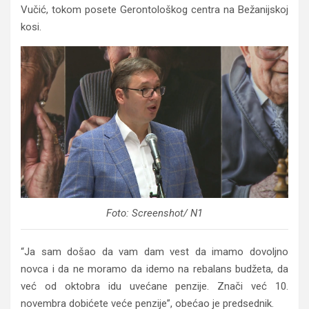
Vučić, tokom posete Gerontološkog centra na Bežanijskoj
kosi.
Foto: Screenshot/ N1
“Ja sam došao da vam dam vest da imamo dovoljno
novca i da ne moramo da idemo na rebalans budžeta, da
već od oktobra idu uvećane penzije. Znači već 10.
novembra dobićete veće penzije”, obećao je predsednik.