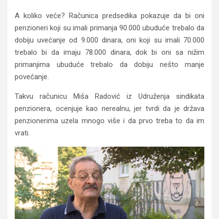
A koliko veće? Računica predsedika pokazuje da bi oni
penzioneri koji su imali primanja 90.000 ubuduće trebalo da
dobiju uvećanje od 9.000 dinara, oni koji su imali 70.000
trebalo bi da imaju 78.000 dinara, dok bi oni sa nižim
primanjima ubuduće trebalo da dobiju nešto manje
povećanje.
Takvu računicu Miša Radović iz Udruženja sindikata
penzionera, ocenjuje kao nerealnu, jer tvrdi da je država
penzionerima uzela mnogo više i da prvo treba to da im
vrati.