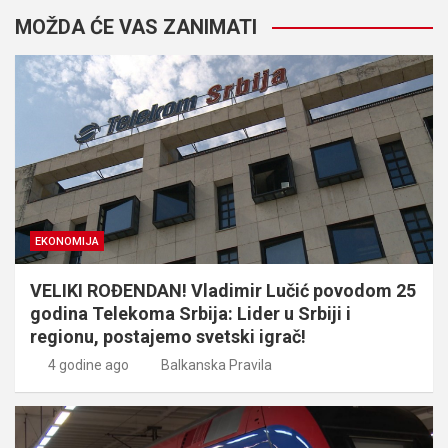
MOŽDA ĆE VAS ZANIMATI
EKONOMIJA
VELIKI ROĐENDAN! Vladimir Lučić povodom 25
godina Telekoma Srbija: Lider u Srbiji i
regionu, postajemo svetski igrač!
4 godine ago
Balkanska Pravila