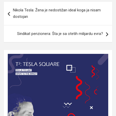
Navigacija
Nikola Tesla: Žena je nedostižan ideal koga ja nisam
članaka
dostojan
Sindikat penzionera: Šta je sa otetih milijardu evra?