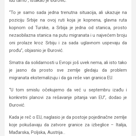
idu tamo”, istakao je Đurović.
“To je samo sada jedna trenutna situacija, ali ukazuje na
poziciju Srbije na ovoj ruti koja je kopnena, glavna ruta
kopnom od Turske, a Srbija je jedna od stanica, prosto
nezaobilazna stanica na putu migranata i u najvećem broju
oni prolaze kroz Srbiju i za sada uglavnom uspevaju da
prođu”, objasnio je Đurović.
Smatra da solidarnosti u Evropi još uvek nema, ali isto tako
je jasno da prosto sve zemlje gledaju da problem
migranata eksternalizuju i da ga reše van granica EU.
“U tom smislu očekujemo da već u septembru izađu i
konkretni planovi za rešavanje pitanja van EU”, dodao je
Đurović.
Kada je reč o EU, naglasio je da postoje pojedinačne zemlje
koje pokušavaju da zatvore granice za izbeglice – Italija,
Mađarska, Poljska, Austrija…