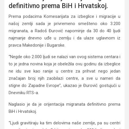
definitivno prema BiH i Hrvatskoj.
Prema podacima Komesarijata za izbeglice i migracije u
našoj zemlji sada je privremeno smešteno oko 3.200
migranata, a Radoš Đurović napominje da 30 do 40 ljudi
najmanje dnevno uđe u zemlju i da ulaze uglavnom iz
pravca Makedonije i Bugarske.
“Negde oko 2.000 ljudi se nalazi van ovog sistema centara i
to je jedna novina koja je obeležila ovu godinu da izbeglice
ne idu sve kao ranije u centre za prihvat nego jedan
značajan broj njih zaobilazi centre, a sve u nameri da
stigne do Zapadne Evrope”, ukazao je Đurović gostujući u
Dnevniku RTS-a.
Naglasio je da je orijentacija migranata definitivno prema
BiH i Hrvatskoj.
“Ljudi gravitiraju ka tim delovima naše zemlje, pa su centri