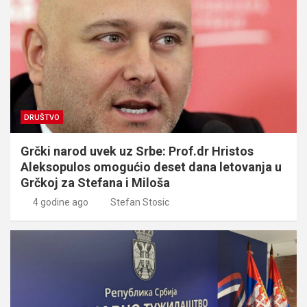
DRUŠTVO
Grčki narod uvek uz Srbe: Prof.dr Hristos
Aleksopulos omogućio deset dana letovanja u
Grčkoj za Stefana i Miloša
4 godine ago
Stefan Stosic