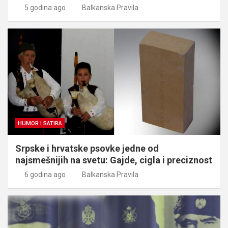
5 godina ago
Balkanska Pravila
HUMOR I SATIRA
Srpske i hrvatske psovke jedne od
najsmešnijih na svetu: Gajde, cigla i preciznost
6 godina ago
Balkanska Pravila