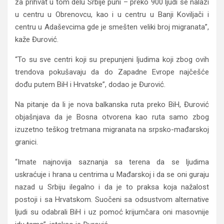
za prihvat u tom delu Srbije puni – preko 900 ljudi se nalazi
u centru u Obrenovcu, kao i u centru u Banji Koviljači i
centru u Adaševcima gde je smešten veliki broj migranata”,
kaže Đurović.
“To su sve centri koji su prepunjeni ljudima koji zbog ovih
trendova pokušavaju da do Zapadne Evrope najčešće
dođu putem BiH i Hrvatske”, dodao je Đurović.
Na pitanje da li je nova balkanska ruta preko BiH, Đurović
objašnjava da je Bosna otvorena kao ruta samo zbog
izuzetno teškog tretmana migranata na srpsko-mađarskoj
granici.
“Imate najnovija saznanja sa terena da se ljudima
uskraćuje i hrana u centrima u Mađarskoj i da se oni guraju
nazad u Srbiju ilegalno i da je to praksa koja nažalost
postoji i sa Hrvatskom. Suočeni sa odsustvom alternative
ljudi su odabrali BiH i uz pomoć krijumčara oni masovnije