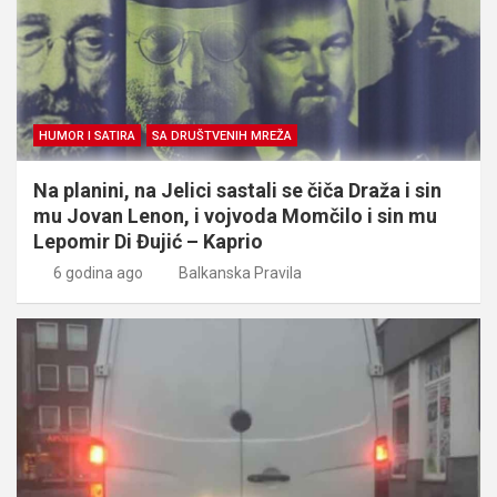
HUMOR I SATIRA
SA DRUŠTVENIH MREŽA
Na planini, na Jelici sastali se čiča Draža i sin
mu Jovan Lenon, i vojvoda Momčilo i sin mu
Lepomir Di Đujić – Kaprio
6 godina ago
Balkanska Pravila