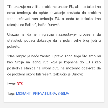
“To ukazuje na velike probleme unutar EU, ali isto tako i na
novu tendeciju da opšte shvatanje prevlada da problem
treba rešavati van teritorija EU, a onda to itekako ima
uticaja i na Balkan”, ističe Đurović.
Ukazao je da je migracija nazaustavljiv proces i da
statistički podaci dokazuje da je jedan veliki broj ljudi u
pokretu.
“Nas migracija neće zaobići upravo zbog toga što smo mi
kao Srbija na jednoj ruti koja je kopnena do EU i kao
poslednja stanica na ovom putu ne možemo očekivati da
će problem skoro biti rešen”, zaključio je Đurović.
Izvor:
RTS
Tags:
MIGRANTI
,
PRIHVATILIŠRA
,
SRBIJA