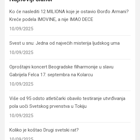
Ko će naslediti 12 MILIONA koje je ostavio Đorđo Armani?
Kreće podela IMOVINE, a nije IMAO DECE
10/09/2025
Svest u snu: Jedna od najvećih misterija ljudskog uma
10/09/2025
Oproštajni koncert Beogradske filharmonije u slavu
Gabrijela Felca 17. septembra na Kolarcu
10/09/2025
Više od 95 odsto atletičarki obavilo testiranje utvrđivanja
pola uoči Svetskog prvenstva u Tokiju
10/09/2025
Koliko je koštao Drugi svetski rat?
10/09/2025