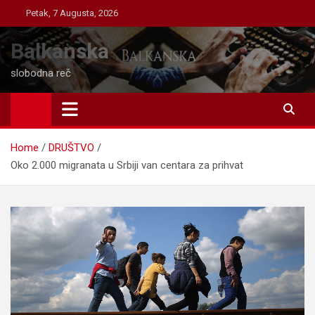
Skip
Petak, 7 Augusta, 2026
to
content
Balkanska
slobodna reč
Home
DRUŠTVO
Oko 2.000 migranata u Srbiji van centara za prihvat