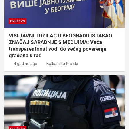
DRUŠTVO
VIŠI JAVNI TUŽILAC U BEOGRADU ISTAKAO
ZNAČAJ SARADNJE S MEDIJIMA: Veća
transparentnost vodi do većeg poverenja
građana u rad
4 godine ago
Balkanska Pravila