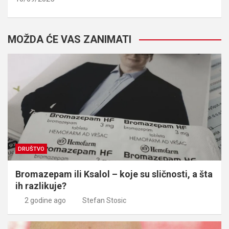
MOŽDA ĆE VAS ZANIMATI
DRUŠTVO
Bromazepam ili Ksalol – koje su sličnosti, a šta
ih razlikuje?
2 godine ago
Stefan Stosic