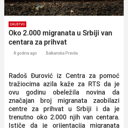
DRUŠTVO
Oko 2.000 migranata u Srbiji van
centara za prihvat
8 godina ago
Balkanska Pravila
Oko 2.000 migranata u Srbiji van centara za prihvat
Radoš Đurović iz Centra za pomoć
tražiocima azila kaže za RTS da je
ovu godinu obeležila novina da
značajan broj migranata zaobilazi
centre za prihvat u Srbiji i da je
trenutno oko 2.000 njih van centara.
Ističe da je orijentacija migranata