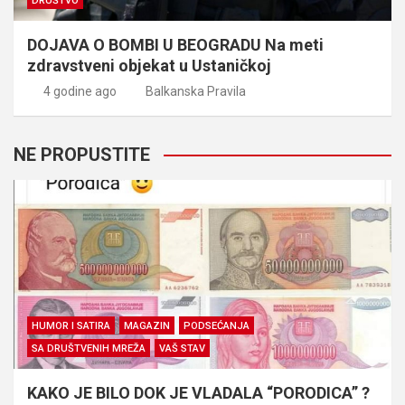
DRUŠTVO
DOJAVA O BOMBI U BEOGRADU Na meti
zdravstveni objekat u Ustaničkoj
4 godine ago
Balkanska Pravila
NE PROPUSTITE
HUMOR I SATIRA
MAGAZIN
PODSEĆANJA
SA DRUŠTVENIH MREŽA
VAŠ STAV
KAKO JE BILO DOK JE VLADALA “PORODICA” ?