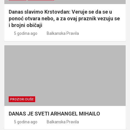
Danas slavimo Krstovdan: Veruje se da se u
ponoć otvara nebo, a za ovaj praznik vezuju se
i brojni običaji
5 godina ago
Balkanska Pravila
PROZORI DUŠE
DANAS JE SVETI ARHANGEL MIHAILO
5 godina ago
Balkanska Pravila