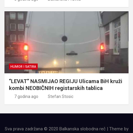
HUMOR I SATIRA
“LEVAT” NASMIJAO REGIJU Ulicama BiH kruži
kombi NEOBIČNIH registarskih tablica
7 godina ago
Stefan Stosic
Sva prava zadržana © 2020 Balkanska slobodna reč | Theme by