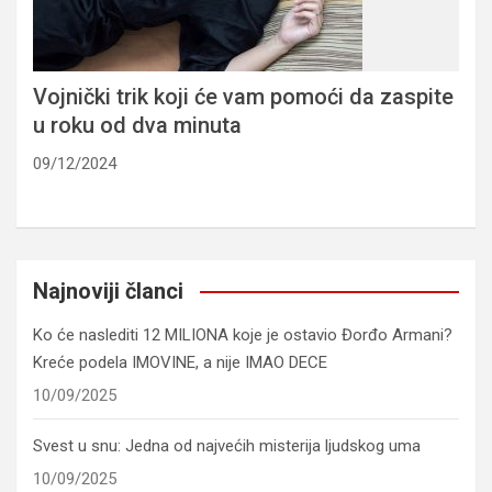
Vojnički trik koji će vam pomoći da zaspite
u roku od dva minuta
09/12/2024
Najnoviji članci
Ko će naslediti 12 MILIONA koje je ostavio Đorđo Armani?
Kreće podela IMOVINE, a nije IMAO DECE
10/09/2025
Svest u snu: Jedna od najvećih misterija ljudskog uma
10/09/2025