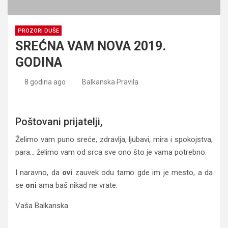
PROZORI DUŠE
SREĆNA VAM NOVA 2019.
GODINA
8 godina ago
Balkanska Pravila
SREĆNA VAM NOVA 2019. GODINA
Poštovani prijatelji,
Želimo vam puno sreće, zdravlja, ljubavi, mira i spokojstva,
para… želimo vam od srca sve ono što je vama potrebno.
I naravno, da
ovi
zauvek odu tamo gde im je mesto, a da
se
oni
ama baš nikad ne vrate.
Vaša Balkanska
SREĆNA VAM NOVA 2019. GODINA