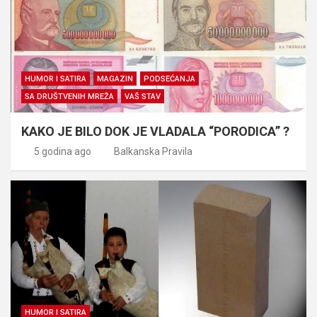
HUMOR I SATIRA
MAGAZIN
PODSEĆANJA
SA DRUŠTVENIH MREŽA
VAŠ STAV
KAKO JE BILO DOK JE VLADALA “PORODICA” ?
5 godina ago
Balkanska Pravila
HUMOR I SATIRA