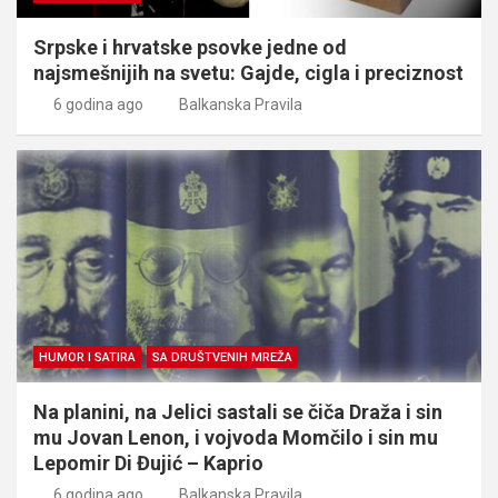
Srpske i hrvatske psovke jedne od
najsmešnijih na svetu: Gajde, cigla i preciznost
6 godina ago
Balkanska Pravila
HUMOR I SATIRA
SA DRUŠTVENIH MREŽA
Na planini, na Jelici sastali se čiča Draža i sin
mu Jovan Lenon, i vojvoda Momčilo i sin mu
Lepomir Di Đujić – Kaprio
6 godina ago
Balkanska Pravila