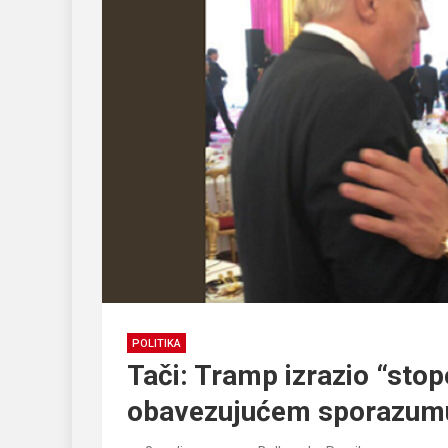
POLITIKA
Tači: Tramp izrazio “sto
obavezujućem sporazumu 