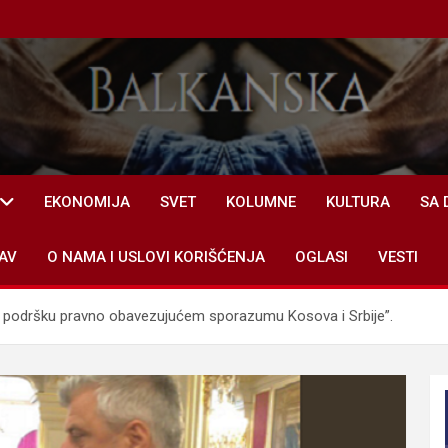
EKONOMIJA
SVET
KOLUMNE
KULTURA
SA 
AV
O NAMA I USLOVI KORIŠĆENJA
OGLASI
VESTI
u podršku pravno obavezujućem sporazumu Kosova i Srbije”.