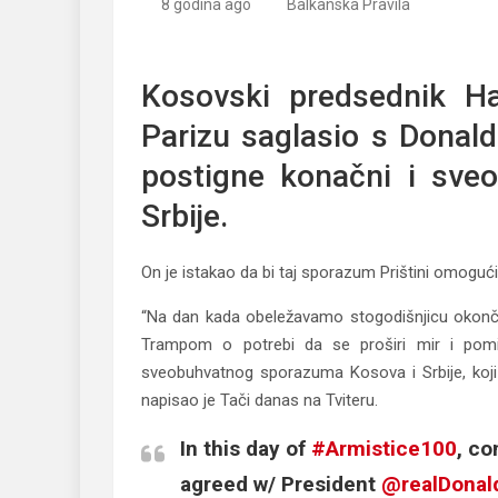
8 godina ago
Balkanska Pravila
Tači: Tramp izrazio “stopostotnu podršku pravn
Kosovski predsednik Ha
Parizu saglasio s Dona
postigne konačni i sve
Srbije.
On je istakao da bi taj sporazum Prištini omogući
“Na dan kada obeležavamo stogodišnjicu okonča
Trampom o potrebi da se proširi mir i pom
sveobuhvatnog sporazuma Kosova i Srbije, koji
napisao je Tači danas na Tviteru.
In this day of
#Armistice100
, c
agreed w/ President
@realDona