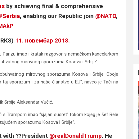
ns
by achieving final & comprehensive
#Serbia
, enabling our Republic join
@NATO
,
IMAkP
iRKS)
11. новембар 2018.
u Parizu imao i kratak razgovor s nemačkom kancelarkom
uhvatnog mirovnog sporazuma Kosova i Srbije”.
eobuhvatnog mirovnog sporazuma Kosova i Srbije. Oboje
 taj sporazum i za naše članstvo u EU”, naveo je Tači na
ik Srbije Aleksandar Vučić.
noć s Trampom imao “sjajan susret” tokom kojeg je šef Bele
zujućem sporazumu Kosova i Srbije”.
ht with ??President
@realDonaldTrump
. He