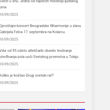
Svest u snu: Jedna od najvećih misterija ljudskog
uma
10/09/2025
Oproštajni koncert Beogradske filharmonije u slavu
Gabrijela Felca 17. septembra na Kolarcu
10/09/2025
Više od 95 odsto atletičarki obavilo testiranje
utvrđivanja pola uoči Svetskog prvenstva u Tokiju
10/09/2025
Koliko je koštao Drugi svetski rat?
10/09/2025