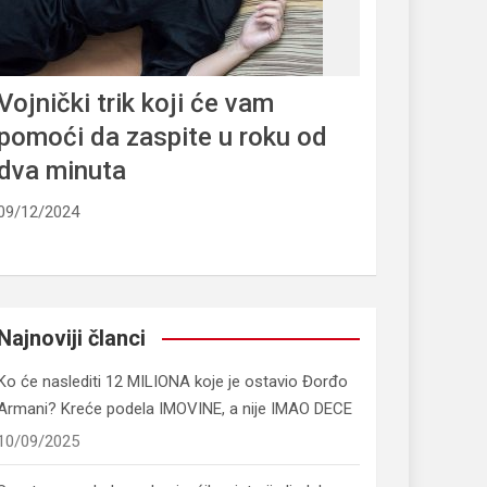
Vojnički trik koji će vam
pomoći da zaspite u roku od
dva minuta
09/12/2024
Najnoviji članci
Ko će naslediti 12 MILIONA koje je ostavio Đorđo
Armani? Kreće podela IMOVINE, a nije IMAO DECE
10/09/2025