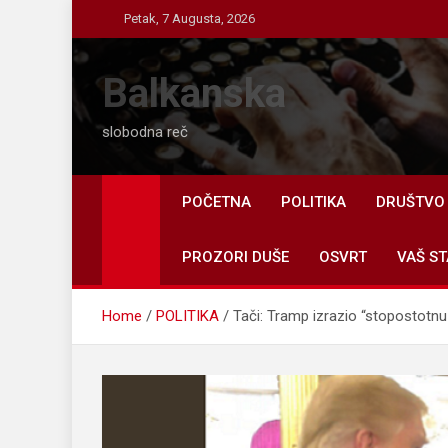
Skip
Petak, 7 Augusta, 2026
to
content
Balkanska
slobodna reč
POČETNA
POLITIKA
DRUŠTVO
PROZORI DUŠE
OSVRT
VAŠ ST
Home
POLITIKA
Tači: Tramp izrazio “stopostotn