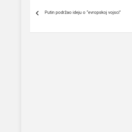
Navigacija
Putin podržao ideju o “evropskoj vojsci”
članaka