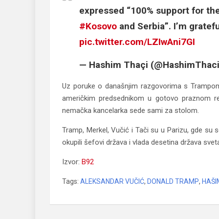
expressed “100% support for th
#Kosovo
and Serbia”. I’m gratefu
pic.twitter.com/LZIwAni7GI
— Hashim Thaçi (@HashimThac
Uz poruke o današnjim razgovorima s Trampom i 
američkim predsednikom u gotovo praznom resto
nemačka kancelarka sede sami za stolom.
Tramp, Merkel, Vučić i Tači su u Parizu, gde su
okupili šefovi država i vlada desetina država svet
Izvor:
B92
Tags:
ALEKSANDAR VUČIĆ
,
DONALD TRAMP
,
HAŠI