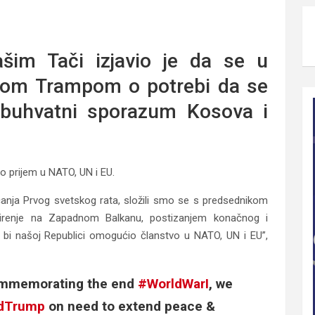
o obavezujućem sporazumu Kosova i Srbije”.
šim Tači izjavio je da se u
ldom Trampom o potrebi da se
obuhvatni sporazum Kosova i
o prijem u NATO, UN i EU.
nja Prvog svetskog rata, složili smo se s predsednikom
irenje na Zapadnom Balkanu, postizanjem konačnog i
 bi našoj Republici omogućio članstvo u NATO, UN i EU”,
ommemorating the end
#WorldWarI
, we
ldTrump
on need to extend peace &