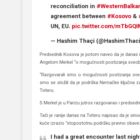
reconciliation in
#WesternBalka
agreement between
#Kosovo
&
UN, EU.
pic.twitter.com/mTbGQ
— Hashim Thaçi (@HashimThac
Predsednik Kosova je potom naveo da je danas 
Angelom Merkel “o mogućnosti postizanja sveob
“Razgovarali smo o mogućnosti postizanja sv
smo se složili da je podrška Nemačke ključna za
Tviteru.
S Merkel je u Parizu jutros razgovarao i predsedn
Tači je ranije danas na Tviteru napisao da je si
kuće izrazio “stopostotnu podršku pravno obave
I had a great encounter last nig