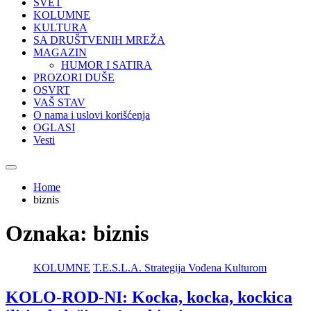
SVET
KOLUMNE
KULTURA
SA DRUŠTVENIH MREŽA
MAGAZIN
HUMOR I SATIRA
PROZORI DUŠE
OSVRT
VAŠ STAV
O nama i uslovi korišćenja
OGLASI
Vesti
Home
biznis
Oznaka:
biznis
KOLUMNE
T.E.S.L.A. Strategija Vođena Kulturom
KOLO-ROD-NI: Kocka, kocka, kockica