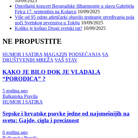
10/09/2025
Oproštajni koncert Beogradske filharmonije u slavu Gabrijela
Felca 17. septembra na Kolarcu
10/09/2025
Više od 95 odsto atletičarki obavilo testiranje utvrđivanja pola
uoči Svetskog prvenstva u Tokiju
10/09/2025
Koliko je koštao Drugi svetski rat?
10/09/2025
NE PROPUSTITE
HUMOR I SATIRA
MAGAZIN
PODSEĆANJA
SA
DRUŠTVENIH MREŽA
VAŠ STAV
KAKO JE BILO DOK JE VLADALA
“PORODICA” ?
5 godina ago
Balkanska Pravila
HUMOR I SATIRA
Srpske i hrvatske psovke jedne od najsmešnijih na
svetu: Gajde, cigla i preciznost
6 godina ago
Balkanska Pravila