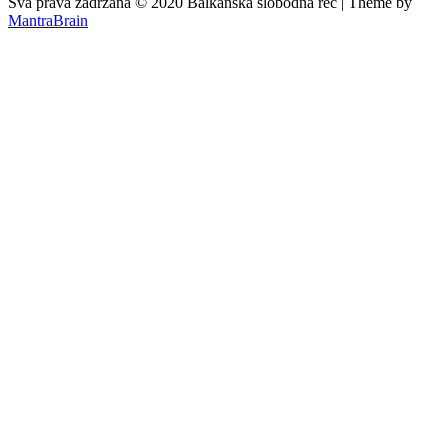
Sva prava zadržana © 2020 Balkanska slobodna reč | Theme by
MantraBrain