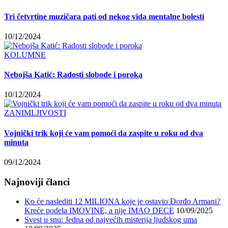
Tri četvrtine muzičara pati od nekog vida mentalne bolesti
10/12/2024
KOLUMNE
Nebojša Katić: Radosti slobode i poroka
10/12/2024
ZANIMLJIVOSTI
Vojnički trik koji će vam pomoći da zaspite u roku od dva
minuta
09/12/2024
Najnoviji članci
Ko će naslediti 12 MILIONA koje je ostavio Đorđo Armani?
Kreće podela IMOVINE, a nije IMAO DECE
10/09/2025
Svest u snu: Jedna od najvećih misterija ljudskog uma