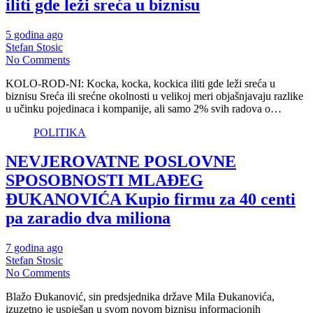
iliti gde leži sreća u biznisu
5 godina ago
Stefan Stosic
No Comments
KOLO-ROD-NI: Kocka, kocka, kockica iliti gde leži sreća u
biznisu Sreća ili srećne okolnosti u velikoj meri objašnjavaju razlike
u učinku pojedinaca i kompanije, ali samo 2% svih radova o…
POLITIKA
NEVJEROVATNE POSLOVNE
SPOSOBNOSTI MLAĐEG
ĐUKANOVIĆA Kupio firmu za 40 centi
pa zaradio dva miliona
7 godina ago
Stefan Stosic
No Comments
Blažo Đukanović, sin predsjednika države Mila Đukanovića,
izuzetno je uspješan u svom novom biznisu informacionih