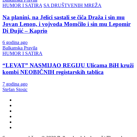
HUMOR I SATIRA
SA DRUŠTVENIH MREŽA
Na planini, na Jelici sastali se čiča Draža i sin mu
Jovan Lenon, i vojvoda Momčilo i sin mu Lepomir
Di Đujić – Kaprio
6 godina ago
Balkanska Pravila
HUMOR I SATIRA
“LEVAT” NASMIJAO REGIJU Ulicama BiH kruži
kombi NEOBIČNIH registarskih tablica
7 godina ago
Stefan Stosic