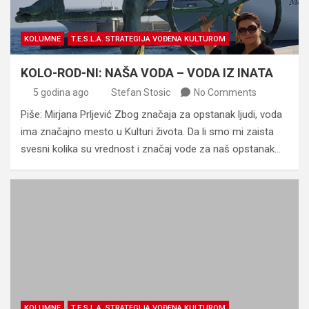
KOLUMNE
T.E.S.L.A. STRATEGIJA VOĐENA KULTUROM
KOLO-ROD-NI: NAŠA VODA – VODA IZ INATA
5 godina ago
Stefan Stosic
No Comments
Piše: Mirjana Prljević Zbog značaja za opstanak ljudi, voda
ima značajno mesto u Kulturi života. Da li smo mi zaista
svesni kolika su vrednost i značaj vode za naš opstanak…
KOLUMNE
T.E.S.L.A. STRATEGIJA VOĐENA KULTUROM