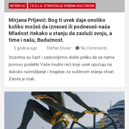
INTERVJU
T.E.S.L.A. STRATEGIJA VOĐENA KULTUROM
Mirjana Prljević: Bog ti uvek daje onoliko
koliko možeš da izneseš ili podneseš-naša
Mladost itekako u stanju da zasluži svoju, a
time i našu, Budućnost.
5 godina ago
Stefan Stosic
No Comments
Izuzetna su čast i zadovoljstvo dobiti priliku da sa nama
ponovo podelite Vaše mudre reči koje uvek upućuju na
duboko razmišljanje i traganje za suštinom stanja stvari.
Zaista je mali…