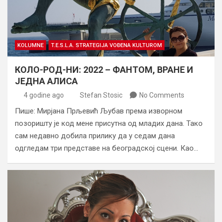
KOLUMNE
T.E.S.L.A. STRATEGIJA VOĐENA KULTUROM
КОЛО-РОД-НИ: 2022 – ФАНТОМ, ВРАНЕ И
ЈЕДНА АЛИСА
4 godine ago
Stefan Stosic
No Comments
Пише: Мирјана Прљевић Љубав према изворном
позоришту је код мене присутна од младих дана. Тако
сам недавно добила прилику да у седам дана
одгледам три представе на београдској сцени. Као…