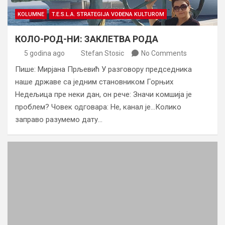
KOLUMNE
T.E.S.L.A. STRATEGIJA VOĐENA KULTUROM
КОЛО-РОД-НИ: ЗАКЛЕТВА РОДА
5 godina ago
Stefan Stosic
No Comments
Пише: Мирјана Прљевић У разговору председника
наше државе са једним становником Горњих
Недељица пре неки дан, он рече: Значи комшија је
проблем? Човек одговара: Не, канал је…Колико
заправо разумемо дату…