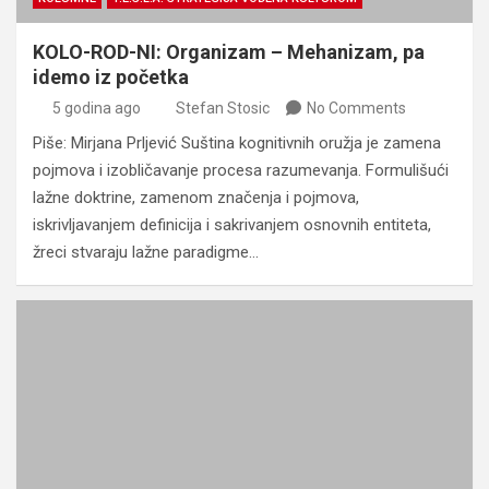
KOLO-ROD-NI: Organizam – Mehanizam, pa
idemo iz početka
5 godina ago
Stefan Stosic
No Comments
Piše: Mirjana Prljević Suština kognitivnih oružja je zamena
pojmova i izobličavanje procesa razumevanja. Formulišući
lažne doktrine, zamenom značenja i pojmova,
iskrivljavanjem definicija i sakrivanjem osnovnih entiteta,
žreci stvaraju lažne paradigme…