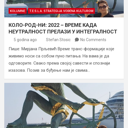
KOLUMNE
T.E.S.L.A. STRATEGIJA VOĐENA KULTUROM
КОЛО-РОД-НИ: 2022 – ВРЕМЕ КАДА
НЕУТРАЛНОСТ ПРЕЛАЗИ У ИНТЕГРАЛНОСТ
5 godina ago
Stefan Stosic
No Comments
Пише: Мирјана Прљевић Време транс-формације које
живимо носи са собом пуно питања. На вама је да
одговорите. Свако према својој савести и спознаји
изазова. Позив за буђење нам је свима…