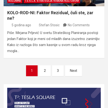
KOLUMNE
T.E.S.L.A. STRATEGIJA VOĐENA KULTUROM
KOLO-ROD-NI: Faktor Rezidual, čuli ste, zar
ne?
5 godina ago
Stefan Stosic
No Comments
Piše: Mirjana Prljević U svetu Strateškog Planiranja postoji
jedan Faktor koji je meni od mladih dana izuzetno zanimljiv.
Kako iz razloga što sam kasnije u svom radu kroz njega
mogla…
Posts
1
2
3
Next
pagination