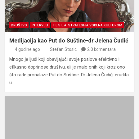
DRUŠTVO
INTERVJU
T.E.S.L.A. STRATEGIJA VOĐENA KULTUROM
Medijacija kao Put do Suštine-dr Jelena Čudić
4 godine ago
Stefan Stosic
2 0 komentara
Mnogo je ljudi koji obavljajući svoje poslove efektivno i
efikasno doprinose društvu, ali je malo onih koji kroz ono
što rade pronalaze Put do Suštine. Dr Jelena Čudić, erudita
u…