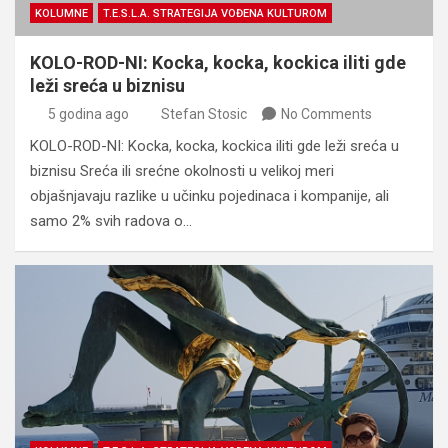
KOLUMNE
T.E.S.L.A. STRATEGIJA VOĐENA KULTUROM
KOLO-ROD-NI: Kocka, kocka, kockica iliti gde
leži sreća u biznisu
5 godina ago
Stefan Stosic
No Comments
KOLO-ROD-NI: Kocka, kocka, kockica iliti gde leži sreća u
biznisu Sreća ili srećne okolnosti u velikoj meri
objašnjavaju razlike u učinku pojedinaca i kompanije, ali
samo 2% svih radova o…