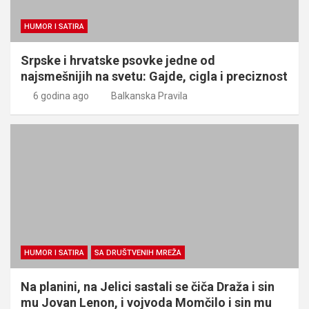
HUMOR I SATIRA
Srpske i hrvatske psovke jedne od
najsmešnijih na svetu: Gajde, cigla i preciznost
6 godina ago
Balkanska Pravila
HUMOR I SATIRA
SA DRUŠTVENIH MREŽA
Na planini, na Jelici sastali se čiča Draža i sin
mu Jovan Lenon, i vojvoda Momčilo i sin mu