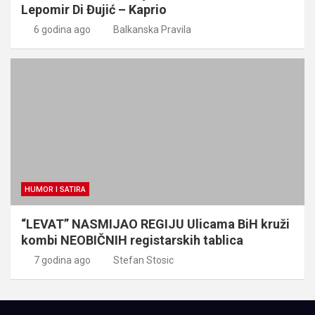
Lepomir Di Đujić – Kaprio
6 godina ago
Balkanska Pravila
HUMOR I SATIRA
“LEVAT” NASMIJAO REGIJU Ulicama BiH kruži
kombi NEOBIČNIH registarskih tablica
7 godina ago
Stefan Stosic