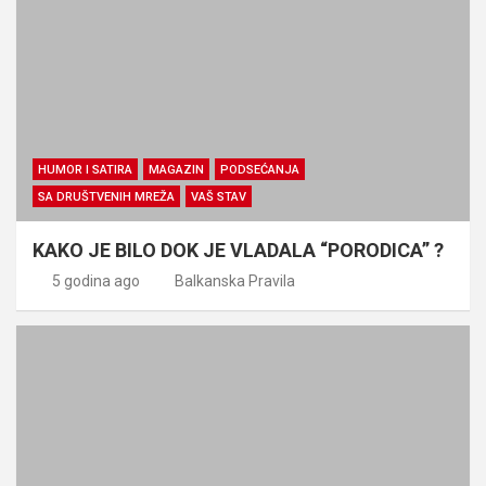
HUMOR I SATIRA
MAGAZIN
PODSEĆANJA
SA DRUŠTVENIH MREŽA
VAŠ STAV
KAKO JE BILO DOK JE VLADALA “PORODICA” ?
5 godina ago
Balkanska Pravila