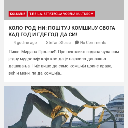
KOLUMNE
T.E.S.L.A. STRATEGIJA VOĐENA KULTUROM
КОЛО-РОД-НИ: ПОШТУЈ КОМШИЈУ СВОГА
КАД ГОД И ГДЕ ГОД ДА СИ!
4 godine ago
Stefan Stosic
No Comments
Пише: Мирјана Прљевић Пре неколико година чула сам
једну мудролију која као да је најавила данашња
дешавања: Није више да само комшији цркне крава,
већ и мени, па да комшија…