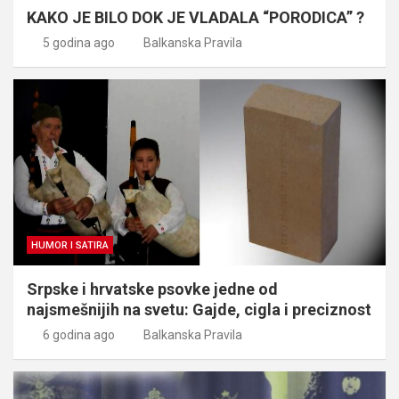
KAKO JE BILO DOK JE VLADALA “PORODICA” ?
5 godina ago
Balkanska Pravila
HUMOR I SATIRA
Srpske i hrvatske psovke jedne od
najsmešnijih na svetu: Gajde, cigla i preciznost
6 godina ago
Balkanska Pravila