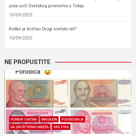
pola uoči Svetskog prvenstva u Tokiju
10/09/2025
Koliko je koštao Drugi svetski rat?
10/09/2025
NE PROPUSTITE
HUMOR I SATIRA
MAGAZIN
PODSEĆANJA
SA DRUŠTVENIH MREŽA
VAŠ STAV