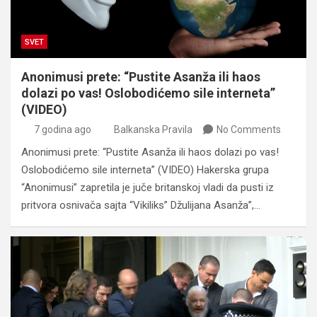
SVET
Anonimusi prete: “Pustite Asanža ili haos
dolazi po vas! Oslobodićemo sile interneta”
(VIDEO)
7 godina ago
Balkanska Pravila
No Comments
Anonimusi prete: “Pustite Asanža ili haos dolazi po vas!
Oslobodićemo sile interneta” (VIDEO) Hakerska grupa
“Anonimusi” zapretila je juče britanskoj vladi da pusti iz
pritvora osnivača sajta “Vikiliks” Džulijana Asanža”,…