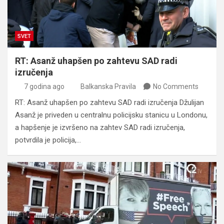
SVET
RT: Asanž uhapšen po zahtevu SAD radi
izručenja
7 godina ago
Balkanska Pravila
No Comments
RT: Asanž uhapšen po zahtevu SAD radi izručenja Džulijan
Asanž je priveden u centralnu policijsku stanicu u Londonu,
a hapšenje je izvršeno na zahtev SAD radi izručenja,
potvrdila je policija,…