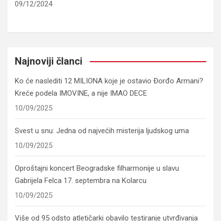
09/12/2024
Najnoviji članci
Ko će naslediti 12 MILIONA koje je ostavio Đorđo Armani?
Kreće podela IMOVINE, a nije IMAO DECE
10/09/2025
Svest u snu: Jedna od najvećih misterija ljudskog uma
10/09/2025
Oproštajni koncert Beogradske filharmonije u slavu
Gabrijela Felca 17. septembra na Kolarcu
10/09/2025
Više od 95 odsto atletičarki obavilo testiranje utvrđivanja