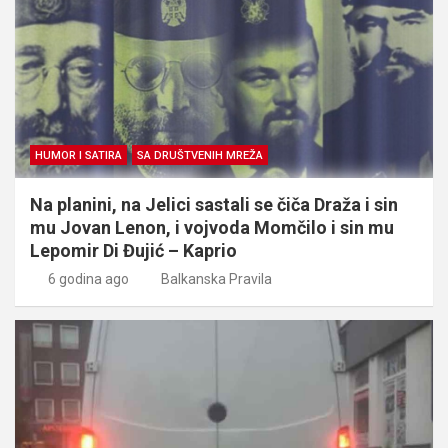
HUMOR I SATIRA
SA DRUŠTVENIH MREŽA
Na planini, na Jelici sastali se čiča Draža i sin
mu Jovan Lenon, i vojvoda Momčilo i sin mu
Lepomir Di Đujić – Kaprio
6 godina ago
Balkanska Pravila