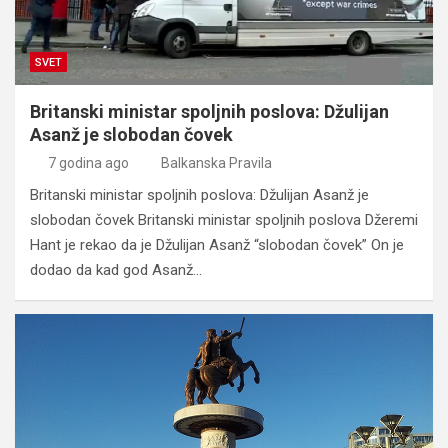
SVET
Britanski ministar spoljnih poslova: Džulijan
Asanž je slobodan čovek
7 godina ago
Balkanska Pravila
Britanski ministar spoljnih poslova: Džulijan Asanž je
slobodan čovek Britanski ministar spoljnih poslova Džeremi
Hant je rekao da je Džulijan Asanž “slobodan čovek” On je
dodao da kad god Asanž…