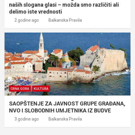
naših slogana glasi – možda smo različiti ali
delimo iste vrednosti
2 godine ago
Balkanska Pravila
CRNA GORA
KULTURA
SAOPŠTENJE ZA JAVNOST GRUPE GRAĐANA,
NVO I SLOBODNIH UMJETNIKA IZ BUDVE
3 godine ago
Balkanska Pravila