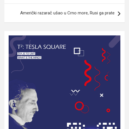
Američki razarač ušao u Crno more, Rusi ga prate