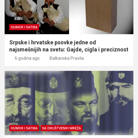
HUMOR I SATIRA
Srpske i hrvatske psovke jedne od
najsmešnijih na svetu: Gajde, cigla i preciznost
6 godina ago
Balkanska Pravila
HUMOR I SATIRA
SA DRUŠTVENIH MREŽA