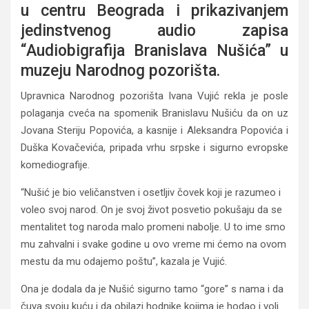
u centru Beograda i prikazivanjem
jedinstvenog audio zapisa
“Audiobigrafija Branislava Nušića” u
muzeju Narodnog pozorišta.
Upravnica Narodnog pozorišta Ivana Vujić rekla je posle
polaganja cveća na spomenik Branislavu Nušiću da on uz
Jovana Steriju Popovića, a kasnije i Aleksandra Popovića i
Duška Kovačevića, pripada vrhu srpske i sigurno evropske
komediografije.
“Nušić je bio veličanstven i osetljiv čovek koji je razumeo i
voleo svoj narod. On je svoj život posvetio pokušaju da se
mentalitet tog naroda malo promeni nabolje. U to ime smo
mu zahvalni i svake godine u ovo vreme mi ćemo na ovom
mestu da mu odajemo poštu”, kazala je Vujić.
Ona je dodala da je Nušić sigurno tamo “gore” s nama i da
čuva svoju kuću i da obilazi hodnike kojima je hodao i voli