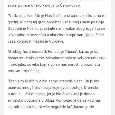
svoje glumce onako kako je to Čehov činio.
“Veliki pisci kao što je Nušić pišu o stvarima koliko smo mi
grešni, ali nam taj greh opraštaju i razumeju našu poziciju.
Gospodine Nušiću, praštajte nam makar zbog toga što se
u Narodnom pozorištu u aktuelnom reprtoaru igraju četiri
vaša komada”, kazala je Vujićeva.
Miodrag Ilić, predsednik Fondacije “Nušić”, kazao je da
danas svi izražavamo zahvalnost našem velikom umetniku
i rodoljubu, čoveku koji je voleo naš narod i u pozorištu
ostavio trajni beleg.
“Branislav Nušić nije bio samo dramski pisac. On je bio
osnivač mnogih institucija koje ovde postoje. Dramski
autori su učili od njega, jer je bio čovek koji je doneo
evropsko pozorište u Srbiju. Pomogao je da se kod nas
izgradi kultura teatra više nego bilo ko”, kazao je Ilić.