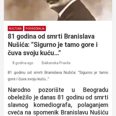
KULTURA
PODSEĆANJA
81 godina od smrti Branislava
Nušića: “Sigurno je tamo gore i
čuva svoju kuću…”
8 godina ago
Balkanska Pravila
81 godinu od smrti Branislava Nušića: “Sigurno je tamo
gore i čuva svoju kuću…”
Narodno pozorište u Beogradu
obeležilo je danas 81 godinu od smrti
slavnog komediografa, polaganjem
cveća na spomenik Branislavu Nušiću