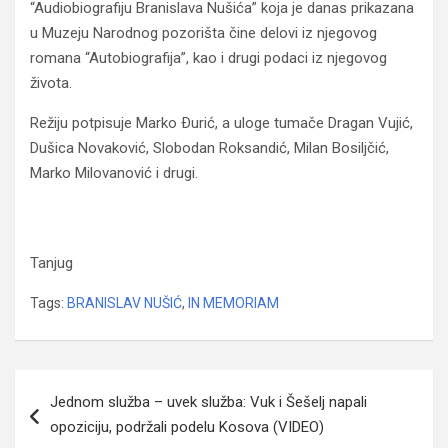
“Audiobiografiju Branislava Nušića” koja je danas prikazana
u Muzeju Narodnog pozorišta čine delovi iz njegovog
romana “Autobiografija”, kao i drugi podaci iz njegovog
života.
Režiju potpisuje Marko Ðurić, a uloge tumače Dragan Vujić,
Dušica Novaković, Slobodan Roksandić, Milan Bosiljčić,
Marko Milovanović i drugi.
81 godinu od smrti Branislava Nušića: “Sigurno je
tamo gore i čuva svoju kuću…”
Tanjug
Tags:
BRANISLAV NUŠIĆ
,
IN MEMORIAM
Navigacija
Jednom služba – uvek služba: Vuk i Šešelj napali
članaka
opoziciju, podržali podelu Kosova (VIDEO)