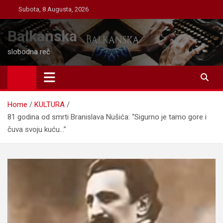
Skip
Subota, 8 Augusta, 2026
to
content
Balkanska
slobodna reč
Home
KULTURA
81 godina od smrti Branislava Nušića: “Sigurno je tamo gore i
čuva svoju kuću…”