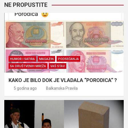
NE PROPUSTITE
HUMOR I SATIRA
MAGAZIN
PODSEĆANJA
SA DRUŠTVENIH MREŽA
VAŠ STAV
KAKO JE BILO DOK JE VLADALA “PORODICA” ?
5 godina ago
Balkanska Pravila