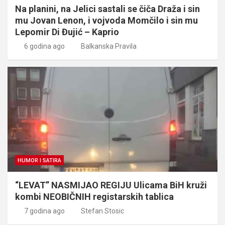
Na planini, na Jelici sastali se čiča Draža i sin
mu Jovan Lenon, i vojvoda Momčilo i sin mu
Lepomir Di Đujić – Kaprio
6 godina ago
Balkanska Pravila
HUMOR I SATIRA
“LEVAT” NASMIJAO REGIJU Ulicama BiH kruži
kombi NEOBIČNIH registarskih tablica
7 godina ago
Stefan Stosic