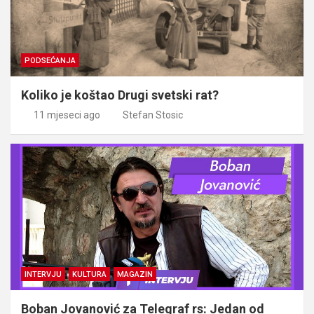
PODSEĆANJA
Koliko je koštao Drugi svetski rat?
11 mjeseci ago
Stefan Stosic
INTERVJU
KULTURA
MAGAZIN
Boban Jovanović za Telegraf rs: Jedan od