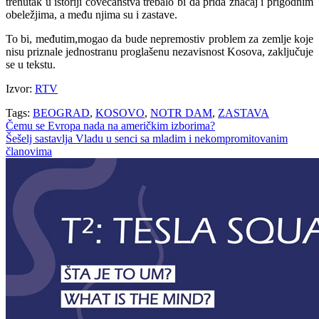
trenutak u istoriji čovečanstva trebalo bi da prida značaj i prigodnim
obeležjima, a među njima su i zastave.
To bi, međutim,mogao da bude nepremostiv problem za zemlje koje
nisu priznale jednostranu proglašenu nezavisnost Kosova, zaključuje
se u tekstu.
Izvor:
RTV
Tags:
BEOGRAD
,
KOSOVO
,
NOTR DAM
,
ZASTAVA
Navigacija
Čemu se Evropa nada na američkim izborima?
Šešelj sastavlja Vladu u senci sa mladim i nekompromitovanim
članaka
članovima