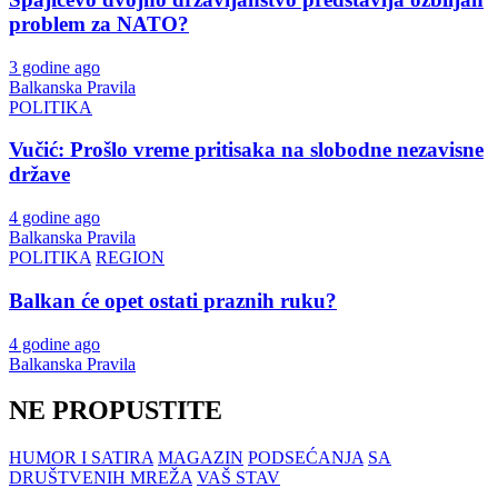
problem za NATO?
3 godine ago
Balkanska Pravila
POLITIKA
Vučić: Prošlo vreme pritisaka na slobodne nezavisne
države
4 godine ago
Balkanska Pravila
POLITIKA
REGION
Balkan će opet ostati praznih ruku?
4 godine ago
Balkanska Pravila
NE PROPUSTITE
HUMOR I SATIRA
MAGAZIN
PODSEĆANJA
SA
DRUŠTVENIH MREŽA
VAŠ STAV