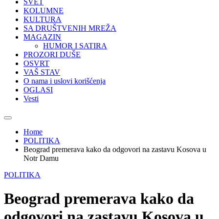
SVET
KOLUMNE
KULTURA
SA DRUŠTVENIH MREŽA
MAGAZIN
HUMOR I SATIRA
PROZORI DUŠE
OSVRT
VAŠ STAV
O nama i uslovi korišćenja
OGLASI
Vesti
Home
POLITIKA
Beograd premerava kako da odgovori na zastavu Kosova u
Notr Damu
POLITIKA
Beograd premerava kako da
odgovori na zastavu Kosova u