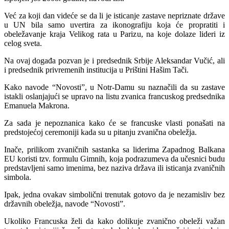
Već za koji dan videće se da li je isticanje zastave nepriznate države
u UN bila samo uvertira za ikonografiju koja će propratiti i
obeležavanje kraja Velikog rata u Parizu, na koje dolaze lideri iz
celog sveta.
Na ovaj događa pozvan je i predsednik Srbije Aleksandar Vučić, ali
i predsednik privremenih institucija u Prištini Hašim Tači.
Kako navode “Novosti”, u Notr-Damu su naznačili da su zastave
istakli oslanjajući se upravo na listu zvanica francuskog predsednika
Emanuela Makrona.
Za sada je nepoznanica kako će se francuske vlasti ponašati na
predstojećoj ceremoniji kada su u pitanju zvanična obeležja.
Inače, prilikom zvaničnih sastanka sa liderima Zapadnog Balkana
EU koristi tzv. formulu Gimnih, koja podrazumeva da učesnici budu
predstavljeni samo imenima, bez naziva država ili isticanja zvaničnih
simbola.
Ipak, jedna ovakav simbolični trenutak gotovo da je nezamisliv bez
državnih obeležja, navode “Novosti”.
Ukoliko Francuska želi da kako dolikuje zvanično obeleži važan