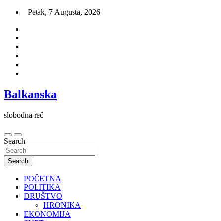
Skip
Petak, 7 Augusta, 2026
to
content
Balkanska
slobodna reč
Search
Search
POČETNA
POLITIKA
DRUŠTVO
HRONIKA
EKONOMIJA