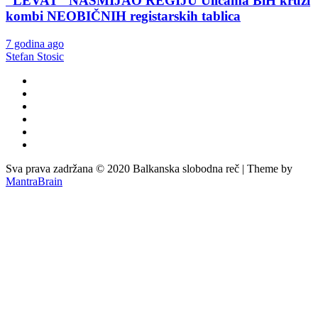
“LEVAT” NASMIJAO REGIJU Ulicama BiH kruži
kombi NEOBIČNIH registarskih tablica
7 godina ago
Stefan Stosic
Sva prava zadržana © 2020 Balkanska slobodna reč | Theme by
MantraBrain