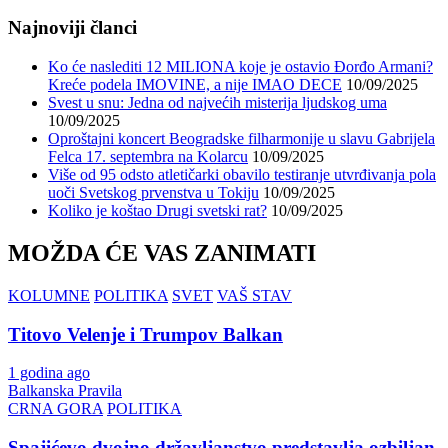
Najnoviji članci
Ko će naslediti 12 MILIONA koje je ostavio Đorđo Armani?
Kreće podela IMOVINE, a nije IMAO DECE
10/09/2025
Svest u snu: Jedna od najvećih misterija ljudskog uma
10/09/2025
Oproštajni koncert Beogradske filharmonije u slavu Gabrijela
Felca 17. septembra na Kolarcu
10/09/2025
Više od 95 odsto atletičarki obavilo testiranje utvrđivanja pola
uoči Svetskog prvenstva u Tokiju
10/09/2025
Koliko je koštao Drugi svetski rat?
10/09/2025
MOŽDA ĆE VAS ZANIMATI
KOLUMNE
POLITIKA
SVET
VAŠ STAV
Titovo Velenje i Trumpov Balkan
1 godina ago
Balkanska Pravila
CRNA GORA
POLITIKA
Spajićevo dvojno državljanstvo predstavlja ozbiljan