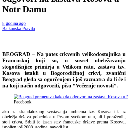
Notr Damu
8 godina ago
Balkanska Pravila
Beograd premerava kako da odgovori na zastavu Kosova u Notr
Damu
BEOGRAD – Na potez crkvenih velikodostojnika u
Francuskoj koji su, u susret obeležavanju
stogodišnjice primirja u Velikom ratu, zastavu tzv.
Kosova istakli u Bogorodičinoj crkvi, zvanični
Beograd gleda sa ogorčenjem i još razmatra da li će i
na koji način odgovoriti, pišu “Večernje novosti”.
Facebook
ako iza skandaloznog svrstavanja amblema tzv. Kosova tik uz
obeležja država pobednica u Prvom svetkom ratu, ali i poraženih,
stoji crkva, Srbiji je jasan stav francuske države prema Kosovu,
ispoljen još 2008. godine, navodi list.