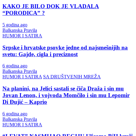
KAKO JE BILO DOK JE VLADALA
“PORODICA” ?
5 godina ago
Balkanska Pravila
HUMOR I SATIRA
Srpske i hrvatske psovke jedne od najsmešnijih na
svetu: Gajde, cigla i preciznost
6 godina ago
Balkanska Pravila
HUMOR I SATIRA
SA DRUŠTVENIH MREŽA
Na planini, na Jelici sastali se čiča Draža i sin mu
Jovan Lenon, i vojvoda Momčilo i sin mu Lepomir
Di Đujić – Kaprio
6 godina ago
Balkanska Pravila
HUMOR I SATIRA