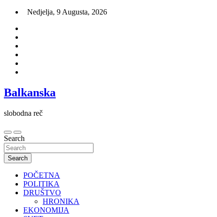
Skip
Nedjelja, 9 Augusta, 2026
to
content
Balkanska
slobodna reč
Search
Search
POČETNA
POLITIKA
DRUŠTVO
HRONIKA
EKONOMIJA