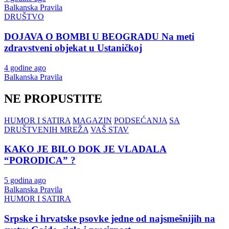
Balkanska Pravila
DRUŠTVO
DOJAVA O BOMBI U BEOGRADU Na meti
zdravstveni objekat u Ustaničkoj
4 godine ago
Balkanska Pravila
NE PROPUSTITE
HUMOR I SATIRA
MAGAZIN
PODSEĆANJA
SA
DRUŠTVENIH MREŽA
VAŠ STAV
KAKO JE BILO DOK JE VLADALA
“PORODICA” ?
5 godina ago
Balkanska Pravila
HUMOR I SATIRA
Srpske i hrvatske psovke jedne od najsmešnijih na