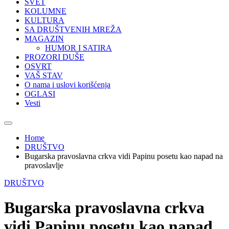
SVET
KOLUMNE
KULTURA
SA DRUŠTVENIH MREŽA
MAGAZIN
HUMOR I SATIRA
PROZORI DUŠE
OSVRT
VAŠ STAV
O nama i uslovi korišćenja
OGLASI
Vesti
Home
DRUŠTVO
Bugarska pravoslavna crkva vidi Papinu posetu kao napad na
pravoslavlje
DRUŠTVO
Bugarska pravoslavna crkva
vidi Papinu posetu kao napad