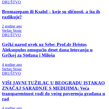
DRUŠTVO
Bromazepam ili Ksalol – koje su sličnosti, a šta ih
razlikuje?
2 godine ago
Stefan Stosic
DRUŠTVO
Grčki narod uvek uz Srbe: Prof.dr Hristos
Aleksopulos omogućio deset dana letovanja u
Grčkoj za Stefana i Miloša
4 godine ago
Stefan Stosic
DRUŠTVO
VIŠI JAVNI TUŽILAC U BEOGRADU ISTAKAO
ZNAČAJ SARADNJE S MEDIJIMA: Veća
transparentnost vodi do većeg poverenja građana u
rad
4 godine ago