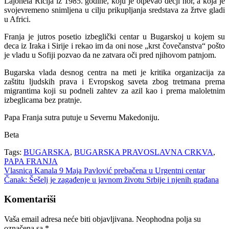
Lajonela Ričija iz 1985. godine, koju je otpevao dečji hor, a koja je
svojevremeno snimljena u cilju prikupljanja sredstava za žrtve gladi
u Africi.
Franja je jutros posetio izbeglički centar u Bugarskoj u kojem su
deca iz Iraka i Sirije i rekao im da oni nose „krst čovečanstva“ pošto
je vladu u Sofiji pozvao da ne zatvara oči pred njihovom patnjom.
Bugarska vlada desnog centra na meti je kritika organizacija za
zaštitu ljudskih prava i Evropskog saveta zbog tretmana prema
migrantima koji su podneli zahtev za azil kao i prema maloletnim
izbeglicama bez pratnje.
Papa Franja sutra putuje u Severnu Makedoniju.
Beta
Tags:
BUGARSKA
,
BUGARSKA PRAVOSLAVNA CRKVA
,
PAPA FRANJA
Navigacija
Vlasnica Kanala 9 Maja Pavlović prebačena u Urgentni centar
Čanak: Šešelj je zagađenje u javnom životu Srbije i njenih građana
članaka
Komentariši
Vaša email adresa neće biti objavljivana.
Neophodna polja su
označena sa
*