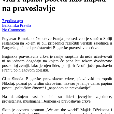
na pravoslavlje
7 godina ago
Balkanska Pravila
No Comments
Poglavar Rimokatoličke crkve Franja predsedavao je sinoć u Sofiji
sastankom na kojem su bili pripadnici različitih verskih zajednica u
Bugarskoj, ali ne i predstavnici Bugarske pravoslavne crkve.
Bugarska pravoslavna crkva je ranije saopštila da neće učestvovati
ni na jednom događaju na kojem će papa biti tokom dvodnevne
posete toj zemlji, iako je njen lider, patrijarh Neofit juče pozdravio
Franju po njegovom dolasku.
Član Sinoda Bugarske pravoslavne crkve, plovdivski mitropolit
Nikolaj, poznat po tvrdim stavovima, nazvao je ranije danas papinu
posetu „političkim činom“ i „napadom na pravoslavlje“.
Na današnjem sastanku bili su lideri jevrejske zajednice,
protestanata, muslimana i Jermenske pravoslavne crkve.
Skup je otvoren pesmom „We are the world“ Majkla Džeksona i