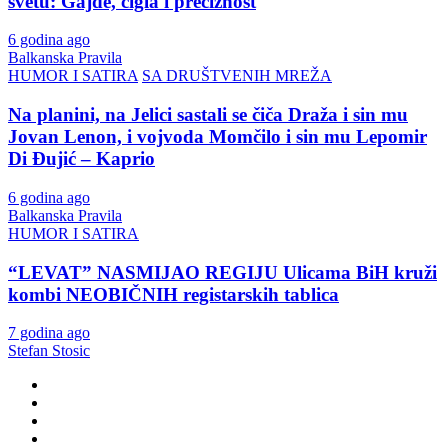
svetu: Gajde, cigla i preciznost
6 godina ago
Balkanska Pravila
HUMOR I SATIRA
SA DRUŠTVENIH MREŽA
Na planini, na Jelici sastali se čiča Draža i sin mu
Jovan Lenon, i vojvoda Momčilo i sin mu Lepomir
Di Đujić – Kaprio
6 godina ago
Balkanska Pravila
HUMOR I SATIRA
“LEVAT” NASMIJAO REGIJU Ulicama BiH kruži
kombi NEOBIČNIH registarskih tablica
7 godina ago
Stefan Stosic