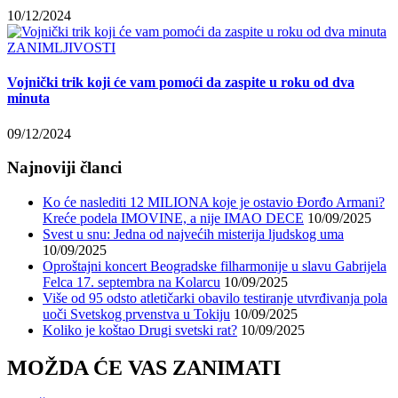
10/12/2024
ZANIMLJIVOSTI
Vojnički trik koji će vam pomoći da zaspite u roku od dva
minuta
09/12/2024
Najnoviji članci
Ko će naslediti 12 MILIONA koje je ostavio Đorđo Armani?
Kreće podela IMOVINE, a nije IMAO DECE
10/09/2025
Svest u snu: Jedna od najvećih misterija ljudskog uma
10/09/2025
Oproštajni koncert Beogradske filharmonije u slavu Gabrijela
Felca 17. septembra na Kolarcu
10/09/2025
Više od 95 odsto atletičarki obavilo testiranje utvrđivanja pola
uoči Svetskog prvenstva u Tokiju
10/09/2025
Koliko je koštao Drugi svetski rat?
10/09/2025
MOŽDA ĆE VAS ZANIMATI