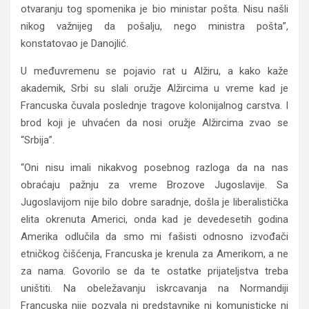
otvaranju tog spomenika je bio ministar pošta. Nisu našli
nikog važnijeg da pošalju, nego ministra pošta”,
konstatovao je Danojlić.
U međuvremenu se pojavio rat u Alžiru, a kako kaže
akademik, Srbi su slali oružje Alžircima u vreme kad je
Francuska čuvala poslednje tragove kolonijalnog carstva. I
brod koji je uhvaćen da nosi oružje Alžircima zvao se
“Srbija”.
“Oni nisu imali nikakvog posebnog razloga da na nas
obraćaju pažnju za vreme Brozove Jugoslavije. Sa
Jugoslavijom nije bilo dobre saradnje, došla je liberalistička
elita okrenuta Americi, onda kad je devedesetih godina
Amerika odlučila da smo mi fašisti odnosno izvođači
etničkog čišćenja, Francuska je krenula za Amerikom, a ne
za nama. Govorilo se da te ostatke prijateljstva treba
uništiti. Na obeležavanju iskrcavanja na Normandiji
Francuska nije pozvala ni predstavnike ni komunisticke ni