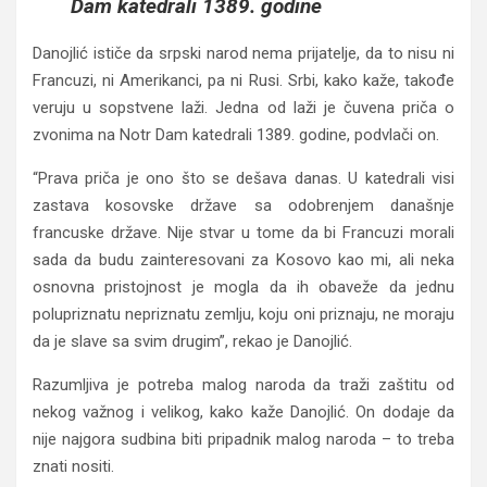
Dam katedrali 1389. godine
Danojlić ističe da srpski narod nema prijatelje, da to nisu ni
Francuzi, ni Amerikanci, pa ni Rusi. Srbi, kako kaže, takođe
veruju u sopstvene laži. Jedna od laži je čuvena priča o
zvonima na Notr Dam katedrali 1389. godine, podvlači on.
“Prava priča je ono što se dešava danas. U katedrali visi
zastava kosovske države sa odobrenjem današnje
francuske države. Nije stvar u tome da bi Francuzi morali
sada da budu zainteresovani za Kosovo kao mi, ali neka
osnovna pristojnost je mogla da ih obaveže da jednu
polupriznatu nepriznatu zemlju, koju oni priznaju, ne moraju
da je slave sa svim drugim”, rekao je Danojlić.
Razumljiva je potreba malog naroda da traži zaštitu od
nekog važnog i velikog, kako kaže Danojlić. On dodaje da
nije najgora sudbina biti pripadnik malog naroda – to treba
znati nositi.