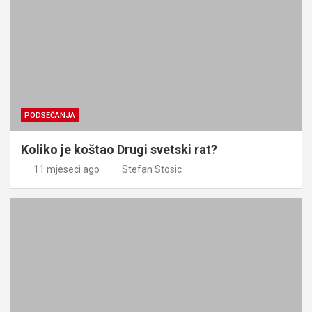
PODSEĆANJA
Koliko je koštao Drugi svetski rat?
11 mjeseci ago
Stefan Stosic