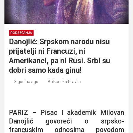
PODSEĆANJA
Danojlić: Srpskom narodu nisu
prijatelji ni Francuzi, ni
Amerikanci, pa ni Rusi. Srbi su
dobri samo kada ginu!
8 godina ago
Balkanska Pravila
Danojlić: Srpskom narodu nisu prijatelji ni Francuzi, ni
Amerikanci, pa ni Rusi. Srbi su dobri samo kada ginu!
PARIZ – Pisac i akademik Milovan
Danojlić govoreći o srpsko-
francuskim odnosima povodom