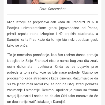
Foto: Screenshot
Kroz istoriju se prepričava dan kada su Francuzi 1916. u
Poatjeu, univerzitetskom gradu jugozapadno od Pariza,
primili srpske ratne izbeglice i 40 srpskih studenata, a
Danojlić za tv Prva kaže da to nije bio neki poseban gest,
kako se priča.
“To je normalno ponašanje, kao što recimo danas primaju
izbeglice iz Sirije. Francuzi nisu o nama bog zna šta znali,
osim diplomata i političara. Onda su se pojavile prve
pobede u tom ratu, koje su bile naše pobede. Obično se
pročujemo kada stradamo i kada ginemo. Razumljivo je da
su za jedan mali narod koji se bori na istoj strani pokazali
zanimanje i simpatije. Recimo, Apoliner je pisao sa fronta
svojoj ljubavnici i nadao se da ako Srbi tako nastave da će
on doći ranije kući”, istakao je Danojlić.