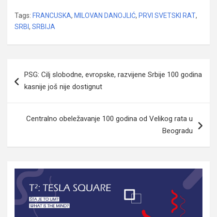
Tags:
FRANCUSKA
,
MILOVAN DANOJLIĆ
,
PRVI SVETSKI RAT
,
SRBI
,
SRBIJA
Navigacija
PSG: Cilj slobodne, evropske, razvijene Srbije 100 godina
članaka
kasnije još nije dostignut
Centralno obeležavanje 100 godina od Velikog rata u
Beogradu