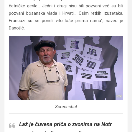
četničke gerile… Jedni i drugi nisu bili pozvani već su bili
pozvani bosanska vlada i Hrvati… Osim retkih izuzetaka,
Francuzi su se poneli vrlo loše prema nama”, naveo je
Danojlić.
Screenshot
Laž je čuvena priča o zvonima na Notr