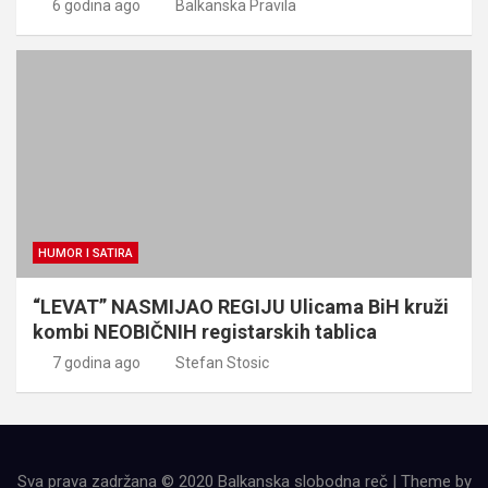
6 godina ago
Balkanska Pravila
HUMOR I SATIRA
“LEVAT” NASMIJAO REGIJU Ulicama BiH kruži
kombi NEOBIČNIH registarskih tablica
7 godina ago
Stefan Stosic
Sva prava zadržana © 2020 Balkanska slobodna reč | Theme by