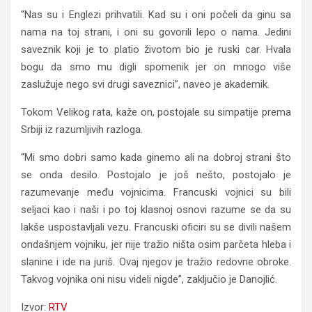
“Nas su i Englezi prihvatili. Kad su i oni počeli da ginu sa
nama na toj strani, i oni su govorili lepo o nama. Jedini
saveznik koji je to platio životom bio je ruski car. Hvala
bogu da smo mu digli spomenik jer on mnogo više
zaslužuje nego svi drugi saveznici”, naveo je akademik.
Tokom Velikog rata, kaže on, postojale su simpatije prema
Srbiji iz razumljivih razloga.
“Mi smo dobri samo kada ginemo ali na dobroj strani što
se onda desilo. Postojalo je još nešto, postojalo je
razumevanje među vojnicima. Francuski vojnici su bili
seljaci kao i naši i po toj klasnoj osnovi razume se da su
lakše uspostavljali vezu. Francuski oficiri su se divili našem
ondašnjem vojniku, jer nije tražio ništa osim parčeta hleba i
slanine i ide na juriš. Ovaj njegov je tražio redovne obroke.
Takvog vojnika oni nisu videli nigde”, zaključio je Danojlić.
Izvor:
RTV