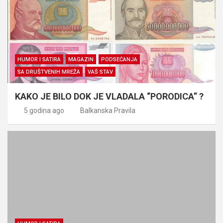
HUMOR I SATIRA
MAGAZIN
PODSEĆANJA
SA DRUŠTVENIH MREŽA
VAŠ STAV
KAKO JE BILO DOK JE VLADALA “PORODICA” ?
5 godina ago
Balkanska Pravila