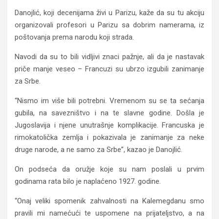
Danojlić, koji decenijama živi u Parizu, kaže da su tu akciju
organizovali profesori u Parizu sa dobrim namerama, iz
poštovanja prema narodu koji strada.
Navodi da su to bili vidljivi znaci pažnje, ali da je nastavak
priče manje veseo – Francuzi su ubrzo izgubili zanimanje
za Srbe.
“Nismo im više bili potrebni. Vremenom su se ta sećanja
gubila, na savezništvo i na te slavne godine. Došla je
Jugoslavija i njene unutrašnje komplikacije. Francuska je
rimokatolička zemlja i pokazivala je zanimanje za neke
druge narode, a ne samo za Srbe”, kazao je Danojlić.
On podseća da oružje koje su nam poslali u prvim
godinama rata bilo je naplaćeno 1927. godine.
“Onaj veliki spomenik zahvalnosti na Kalemegdanu smo
pravili mi namećući te uspomene na prijateljstvo, a na