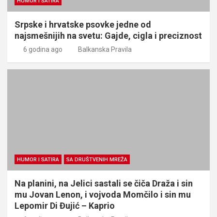
HUMOR I SATIRA
Srpske i hrvatske psovke jedne od
najsmešnijih na svetu: Gajde, cigla i preciznost
6 godina ago
Balkanska Pravila
HUMOR I SATIRA
SA DRUŠTVENIH MREŽA
Na planini, na Jelici sastali se čiča Draža i sin
mu Jovan Lenon, i vojvoda Momčilo i sin mu
Lepomir Di Đujić – Kaprio