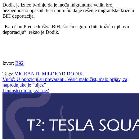
Dodik je izneo tvrdnju da je među migrantima veliki broj
bezbednosno opasnih lica i poručio da je rešenje migrantske krize u
BiH deportacija.
“Kao član Predsedništva BiH, što ću sigurno biti, tražiću njihovu
deportaciju”, rekao je Dodik.
Dodik: Migrante smeštaju po srpskim selima u
Federaciji
Izvor:
B92
Tags:
MIGRANTI
,
MILORAD DODIK
Navigacija
Vučić: U opoziciji su prevaranti. Vesić malo čist, malo prljav, za
naprednjake je “uljez”
članaka
I ministri umiru, zar ne?