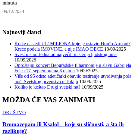
minuta
09/12/2024
Najnoviji članci
Ko će naslediti 12 MILIONA koje je ostavio Đorđo Armani?
Kreće podela IMOVINE, a nije IMAO DECE
10/09/2025
Svest u snu: Jedna od najvećih misterija ljudskog uma
10/09/2025
Oproštajni koncert Beogradske filharmonije u slavu Gabrijela
Felca 17. septembra na Kolarcu
10/09/2025
Više od 95 odsto atletičarki obavilo testiranje utvrđivanja pola
uoči Svetskog prvenstva u Tokiju
10/09/2025
Koliko je koštao Drugi svetski rat?
10/09/2025
MOŽDA ĆE VAS ZANIMATI
DRUŠTVO
Bromazepam ili Ksalol – koje su sličnosti, a šta ih
razlikuje?