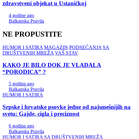
zdravstveni objekat u Ustaničkoj
4 godine ago
Balkanska Pravila
NE PROPUSTITE
HUMOR I SATIRA
MAGAZIN
PODSEĆANJA
SA
DRUŠTVENIH MREŽA
VAŠ STAV
KAKO JE BILO DOK JE VLADALA
“PORODICA” ?
5 godina ago
Balkanska Pravila
HUMOR I SATIRA
Srpske i hrvatske psovke jedne od najsmešnijih na
svetu: Gajde, cigla i preciznost
6 godina ago
Balkanska Pravila
HUMOR I SATIRA
SA DRUŠTVENIH MREŽA