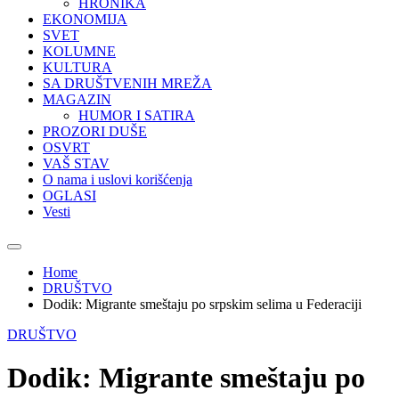
HRONIKA
EKONOMIJA
SVET
KOLUMNE
KULTURA
SA DRUŠTVENIH MREŽA
MAGAZIN
HUMOR I SATIRA
PROZORI DUŠE
OSVRT
VAŠ STAV
O nama i uslovi korišćenja
OGLASI
Vesti
Home
DRUŠTVO
Dodik: Migrante smeštaju po srpskim selima u Federaciji
DRUŠTVO
Dodik: Migrante smeštaju po