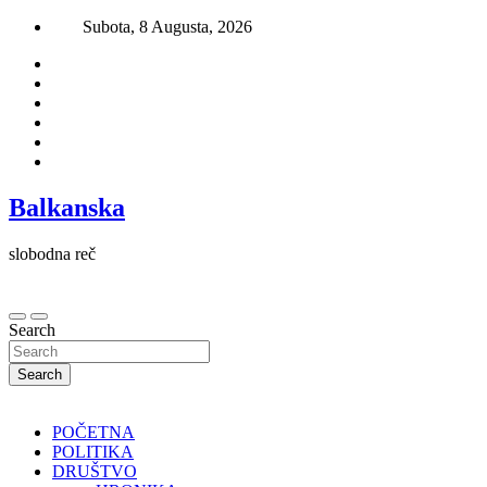
Skip
Subota, 8 Augusta, 2026
to
content
Balkanska
slobodna reč
Search
Search
POČETNA
POLITIKA
DRUŠTVO