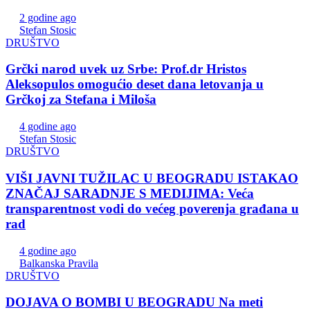
2 godine ago
Stefan Stosic
DRUŠTVO
Grčki narod uvek uz Srbe: Prof.dr Hristos
Aleksopulos omogućio deset dana letovanja u
Grčkoj za Stefana i Miloša
4 godine ago
Stefan Stosic
DRUŠTVO
VIŠI JAVNI TUŽILAC U BEOGRADU ISTAKAO
ZNAČAJ SARADNJE S MEDIJIMA: Veća
transparentnost vodi do većeg poverenja građana u
rad
4 godine ago
Balkanska Pravila
DRUŠTVO
DOJAVA O BOMBI U BEOGRADU Na meti