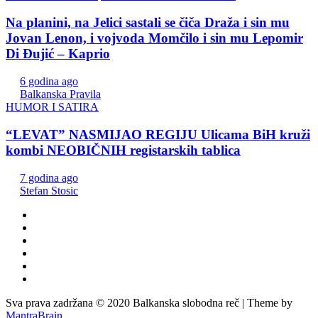
Na planini, na Jelici sastali se čiča Draža i sin mu
Jovan Lenon, i vojvoda Momčilo i sin mu Lepomir
Di Đujić – Kaprio
6 godina ago
Balkanska Pravila
HUMOR I SATIRA
“LEVAT” NASMIJAO REGIJU Ulicama BiH kruži
kombi NEOBIČNIH registarskih tablica
7 godina ago
Stefan Stosic
Sva prava zadržana © 2020 Balkanska slobodna reč | Theme by
MantraBrain