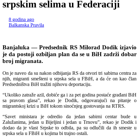
srpskim selima u Federaciji
8 godina ago
Balkanska Pravila
Dodik: Migrante smeštaju po srpskim selima u Federaciji
Banjaluka — Predsednik RS Milorad Dodik izjavio
je da postoji ozbiljan plan da se u BiH zadrži dobar
broj migranata.
On je naveo da su nakon odbijanja RS da otvori tri sabirna centra za
njih, migranti smešteni u srpska sela u FBiH, a da će on kao član
Predsedništva BiH tražiti njihovu deportaciju.
“Ukoliko zatraže azil, dobiće ga i za pet godina postaće građani BiH
sa pravom glasa”, rekao je Dodik, odgovarajući na pitanje o
migrantskoj krizi u BiH tokom sinoćnjeg gostovanja na RTRS.
“Savet ministara je odredio da jedan sabirni centar bude u
Zalužanima, jedan u Bijeljini i jedan u Trnovu”, rekao je Dodik i
dodao da je vlast Srpske to odbila, pa su odlučili da ih smeste u
srpska sela u FBiH u kojima bi trajno ostali.