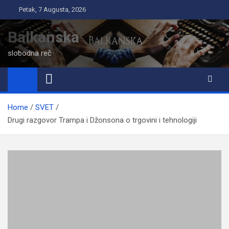
Skip
Petak, 7 Augusta, 2026
to
content
Balkanska
slobodna reč
Home
SVET
Drugi razgovor Trampa i Džonsona o trgovini i tehnologiji