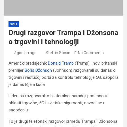
SVET
Drugi razgovor Trampa i Džonsona
o trgovini i tehnologiji
7 godina ago
Stefan Stosic
No Comments
Američki predsjednik
Donald Tramp
(Trump) i novi britanski
premijer
Boris Džonson
(Johnson) razgovarali su danas o
trgovini i rastućoj borbi za kontrolu tehnologije 5G, saopćila
je danas Bijela kuća.
Lideri su razgovarali o bilateralnoj saradnji posebno u
oblasti trgovine, 5G i svjetske sigurnosti, navodi se u
saopćenju.
To je drugi telefonski razgovor između Trampa i Džonsona