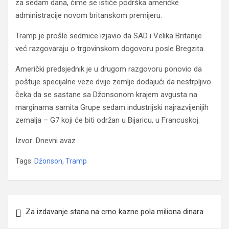
za sedam dana, čime se ističe podrška američke
administracije novom britanskom premijeru.
Tramp je prošle sedmice izjavio da SAD i Velika Britanije
već razgovaraju o trgovinskom dogovoru posle Bregzita.
Američki predsjednik je u drugom razgovoru ponovio da
poštuje specijalne veze dvije zemlje dodajući da nestrpljivo
čeka da se sastane sa Džonsonom krajem avgusta na
marginama samita Grupe sedam industrijski najrazvijenijih
zemalja – G7 koji će biti održan u Bijaricu, u Francuskoj.
Izvor: Dnevni avaz
Tags:
Džonson
,
Tramp
Navigacija
Za izdavanje stana na crno kazne pola miliona dinara
članaka