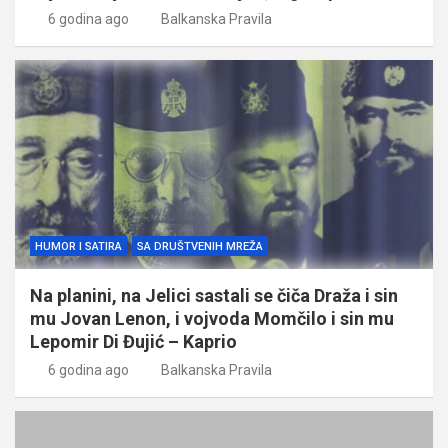
6 godina ago
Balkanska Pravila
HUMOR I SATIRA
SA DRUŠTVENIH MREŽA
Na planini, na Jelici sastali se čiča Draža i sin
mu Jovan Lenon, i vojvoda Momčilo i sin mu
Lepomir Di Đujić – Kaprio
6 godina ago
Balkanska Pravila