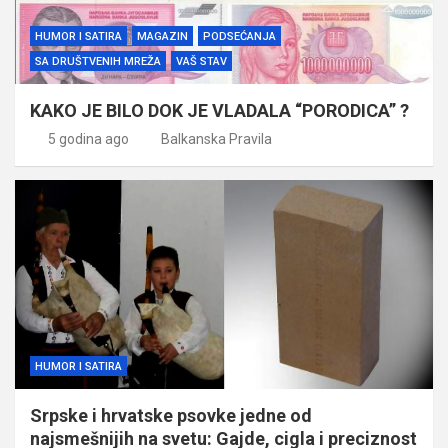
HUMOR I SATIRA
MAGAZIN
PODSEĆANJA
SA DRUŠTVENIH MREŽA
VAŠ STAV
KAKO JE BILO DOK JE VLADALA “PORODICA” ?
5 godina ago
Balkanska Pravila
HUMOR I SATIRA
Srpske i hrvatske psovke jedne od
najsmešnijih na svetu: Gajde, cigla i preciznost