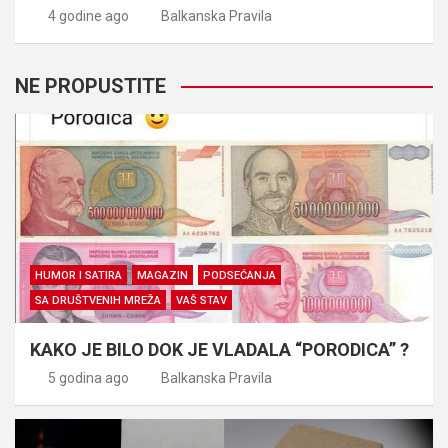
4 godine ago
Balkanska Pravila
NE PROPUSTITE
HUMOR I SATIRA
MAGAZIN
PODSEĆANJA
SA DRUŠTVENIH MREŽA
VAŠ STAV
KAKO JE BILO DOK JE VLADALA “PORODICA” ?
5 godina ago
Balkanska Pravila