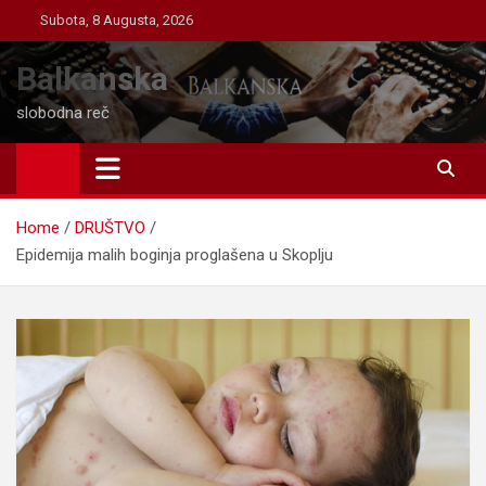
Skip
Subota, 8 Augusta, 2026
to
content
Balkanska
slobodna reč
Home
DRUŠTVO
Epidemija malih boginja proglašena u Skoplju