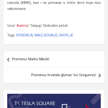
rubeola (MMR), kao i ne primanje u vrtiće dece koja nisu
vakcinisana.
Epidemija malih boginja proglašena u Skoplju
Izvor:
Kurir.rs
/ Tanjug/ Sloboden pečat
Tags:
EPIDEMIJA
,
MALE BOGINJE
,
SKOPLJE
Navigacija
Preminuo Marko Nikolić
članaka
Preminuo hrvatski glumac Ivo Gregurević