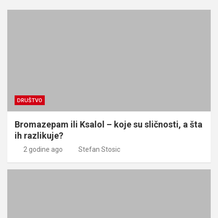
DRUŠTVO
Bromazepam ili Ksalol – koje su sličnosti, a šta
ih razlikuje?
2 godine ago
Stefan Stosic