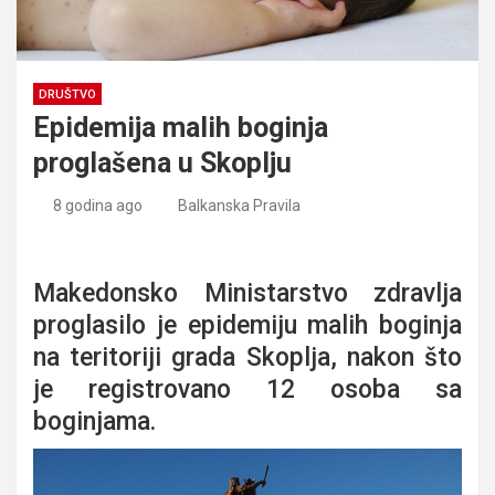
DRUŠTVO
Epidemija malih boginja
proglašena u Skoplju
8 godina ago
Balkanska Pravila
Epidemija malih boginja proglašena u Skoplju
Makedonsko Ministarstvo zdravlja
proglasilo je epidemiju malih boginja
na teritoriji grada Skoplja, nakon što
je registrovano 12 osoba sa
boginjama.