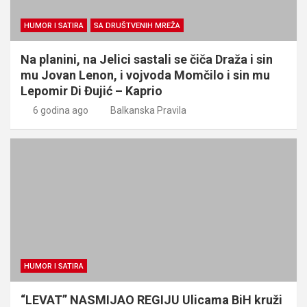
HUMOR I SATIRA
SA DRUŠTVENIH MREŽA
Na planini, na Jelici sastali se čiča Draža i sin
mu Jovan Lenon, i vojvoda Momčilo i sin mu
Lepomir Di Đujić – Kaprio
6 godina ago
Balkanska Pravila
HUMOR I SATIRA
“LEVAT” NASMIJAO REGIJU Ulicama BiH kruži