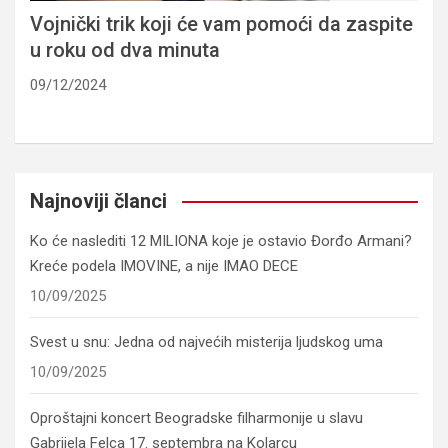
Vojnički trik koji će vam pomoći da zaspite
u roku od dva minuta
09/12/2024
Najnoviji članci
Ko će naslediti 12 MILIONA koje je ostavio Đorđo Armani?
Kreće podela IMOVINE, a nije IMAO DECE
10/09/2025
Svest u snu: Jedna od najvećih misterija ljudskog uma
10/09/2025
Oproštajni koncert Beogradske filharmonije u slavu
Gabrijela Felca 17. septembra na Kolarcu