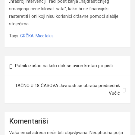
„hrabroj intervenciji“ radi postizanja „najdrastičnijeg
smanjenja cene kilovat-sata“, kako bi se finansijski
rasteretiti i oni koji nisu korisnici državne pomoći slabije
stojećima.
Tags:
GRČKA
,
Micotakis
Navigacija
Putnik izašao na krilo dok se avion kretao po pisti
članaka
TAČNO U 18 ČASOVA Javnosti se obraća predsednik
Vučić
Komentariši
Vaša email adresa neće biti objavljivana.
Neophodna polja