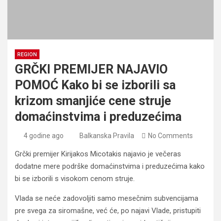
REGION
GRČKI PREMIJER NAJAVIO
POMOĆ Kako bi se izborili sa
krizom smanjiće cene struje
domaćinstvima i preduzećima
4 godine ago
Balkanska Pravila
No Comments
Grčki premijer Kirijakos Micotakis najavio je večeras
dodatne mere podrške domaćinstvima i preduzećima kako
bi se izborili s visokom cenom struje.
Vlada se neće zadovoljiti samo mesečnim subvencijama
pre svega za siromašne, već će, po najavi Vlade, pristupiti