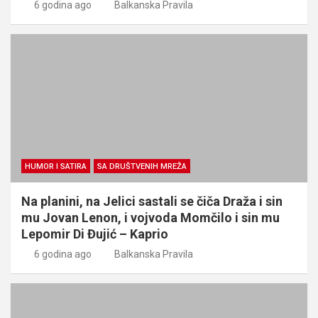
6 godina ago
Balkanska Pravila
HUMOR I SATIRA
SA DRUŠTVENIH MREŽA
Na planini, na Jelici sastali se čiča Draža i sin
mu Jovan Lenon, i vojvoda Momčilo i sin mu
Lepomir Di Đujić – Kaprio
6 godina ago
Balkanska Pravila