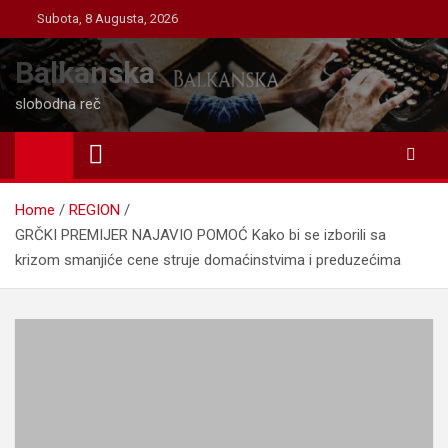
Skip
Subota, 8 Augusta, 2026
to
content
Balkanska
slobodna reč
Home
REGION
GRČKI PREMIJER NAJAVIO POMOĆ Kako bi se izborili sa
krizom smanjiće cene struje domaćinstvima i preduzećima