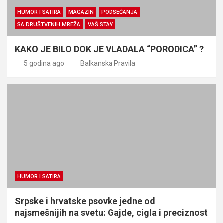
HUMOR I SATIRA
MAGAZIN
PODSEĆANJA
SA DRUŠTVENIH MREŽA
VAŠ STAV
KAKO JE BILO DOK JE VLADALA “PORODICA” ?
5 godina ago
Balkanska Pravila
HUMOR I SATIRA
Srpske i hrvatske psovke jedne od
najsmešnijih na svetu: Gajde, cigla i preciznost