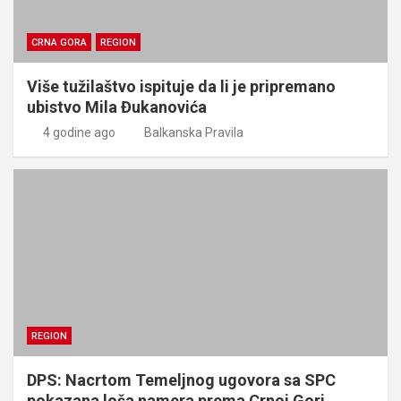
CRNA GORA
REGION
Više tužilaštvo ispituje da li je pripremano
ubistvo Mila Đukanovića
4 godine ago
Balkanska Pravila
REGION
DPS: Nacrtom Temeljnog ugovora sa SPC
pokazana loša namera prema Crnoj Gori