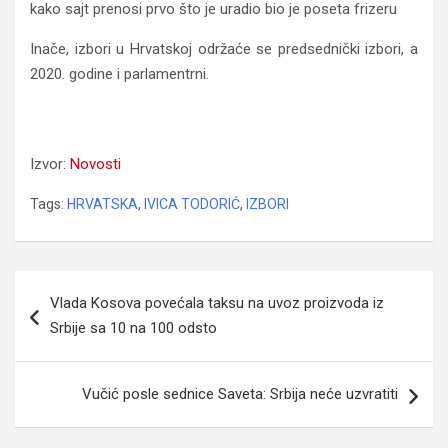
kako sajt prenosi prvo što je uradio bio je poseta frizeru
Inače, izbori u Hrvatskoj održaće se predsednički izbori, a
2020. godine i parlamentrni.
Ivica Todorić: Izaći ću na izbore, osvojiti vlast i
promeniti Hrvatsku
Izvor:
Novosti
Tags:
HRVATSKA
,
IVICA TODORIĆ
,
IZBORI
Navigacija
Vlada Kosova povećala taksu na uvoz proizvoda iz
članaka
Srbije sa 10 na 100 odsto
Vučić posle sednice Saveta: Srbija neće uzvratiti