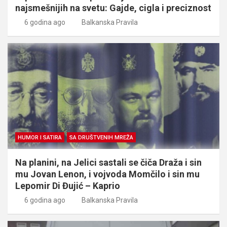
najsmešnijih na svetu: Gajde, cigla i preciznost
6 godina ago
Balkanska Pravila
HUMOR I SATIRA
SA DRUŠTVENIH MREŽA
Na planini, na Jelici sastali se čiča Draža i sin
mu Jovan Lenon, i vojvoda Momčilo i sin mu
Lepomir Di Đujić – Kaprio
6 godina ago
Balkanska Pravila