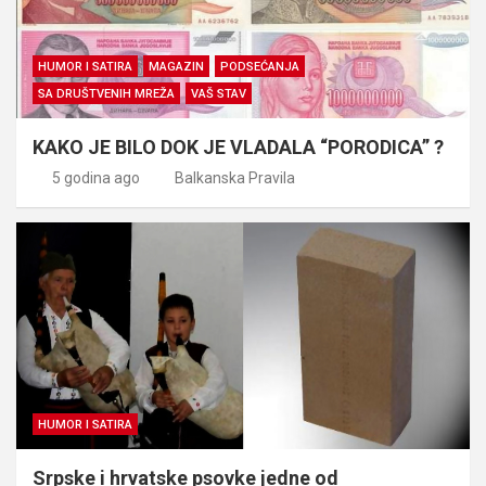
HUMOR I SATIRA
MAGAZIN
PODSEĆANJA
SA DRUŠTVENIH MREŽA
VAŠ STAV
KAKO JE BILO DOK JE VLADALA “PORODICA” ?
5 godina ago
Balkanska Pravila
HUMOR I SATIRA
Srpske i hrvatske psovke jedne od