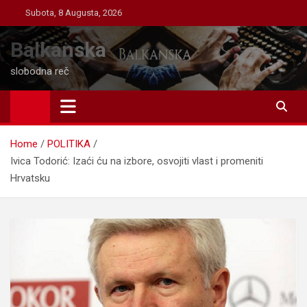
Skip
Subota, 8 Augusta, 2026
to
content
Balkanska
slobodna reč
Home
POLITIKA
Ivica Todorić: Izaći ću na izbore, osvojiti vlast i promeniti
Hrvatsku