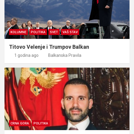
KOLUMNE
POLITIKA
SVET
VAŠ STAV
Titovo Velenje i Trumpov Balkan
1 godina ago
Balkanska Pravila
CRNA GORA
POLITIKA