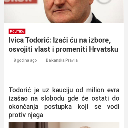
POLITIKA
Ivica Todorić: Izaći ću na izbore,
osvojiti vlast i promeniti Hrvatsku
8 godina ago
Balkanska Pravila
Ivica Todorić: Izaći ću na izbore, osvojiti vlast i promeniti
Hrvatsku
Todorić je uz kauciju od milion evra
izašao na slobodu gde će ostati do
okončanja postupka koji se vodi
protiv njega