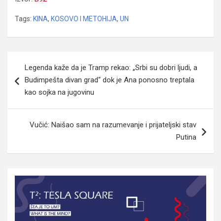
Tags:
KINA
,
KOSOVO I METOHIJA
,
UN
Navigacija
Legenda kaže da je Tramp rekao: „Srbi su dobri ljudi, a
članaka
Budimpešta divan grad“ dok je Ana ponosno treptala
kao sojka na jugovinu
Vučić: Naišao sam na razumevanje i prijateljski stav
Putina