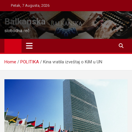
Skip
Petak, 7 Augusta, 2026
to
content
Balkanska
slobodna reč
Home
POLITIKA
Kina vratila izveštaj o KiM u UN