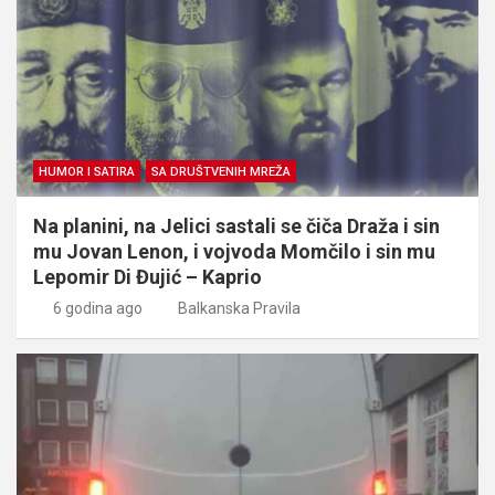
HUMOR I SATIRA
SA DRUŠTVENIH MREŽA
Na planini, na Jelici sastali se čiča Draža i sin
mu Jovan Lenon, i vojvoda Momčilo i sin mu
Lepomir Di Đujić – Kaprio
6 godina ago
Balkanska Pravila