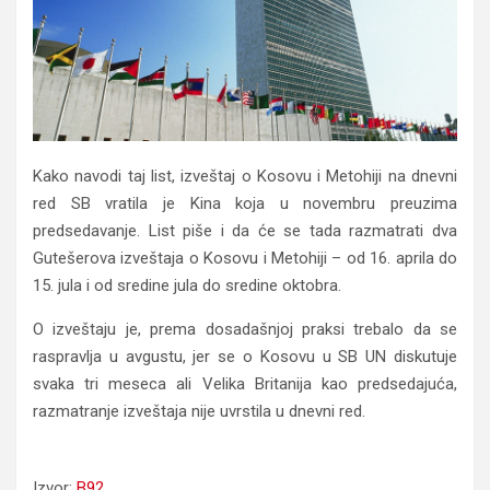
Kako navodi taj list, izveštaj o Kosovu i Metohiji na dnevni
red SB vratila je Kina koja u novembru preuzima
predsedavanje. List piše i da će se tada razmatrati dva
Gutešerova izveštaja o Kosovu i Metohiji – od 16. aprila do
15. jula i od sredine jula do sredine oktobra.
O izveštaju je, prema dosadašnjoj praksi trebalo da se
raspravlja u avgustu, jer se o Kosovu u SB UN diskutuje
svaka tri meseca ali Velika Britanija kao predsedajuća,
razmatranje izveštaja nije uvrstila u dnevni red.
Kina vratila izveštaj o KiM u UN
Izvor:
B92