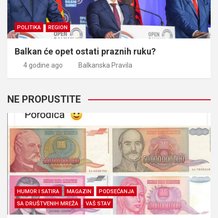
POLITIKA
REGION
Balkan će opet ostati praznih ruku?
4 godine ago
Balkanska Pravila
NE PROPUSTITE
HUMOR I SATIRA
MAGAZIN
PODSEĆANJA
SA DRUŠTVENIH MREŽA
VAŠ STAV