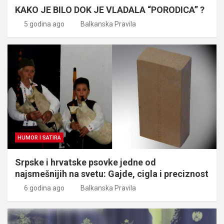
KAKO JE BILO DOK JE VLADALA “PORODICA” ?
5 godina ago
Balkanska Pravila
HUMOR I SATIRA
Srpske i hrvatske psovke jedne od
najsmešnijih na svetu: Gajde, cigla i preciznost
6 godina ago
Balkanska Pravila