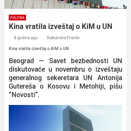
POLITIKA
Kina vratila izveštaj o KiM u UN
8 godina ago
Balkanska Pravila
Kina vratila izveštaj o KiM u UN
Beograd — Savet bezbednosti UN
diskutovaće u novembru o izveštaju
generalnog sekeretara UN Antonija
Gutereša o Kosovu i Metohiji, pišu
“Novosti”.