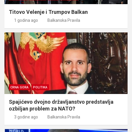
Titovo Velenje i Trumpov Balkan
1 godina ago
Balkanska Pravila
CRNA GORA
POLITIKA
Spajićevo dvojno državljanstvo predstavlja
ozbiljan problem za NATO?
3 godine ago
Balkanska Pravila