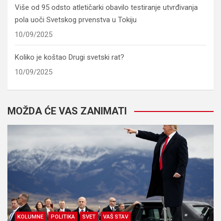
Više od 95 odsto atletičarki obavilo testiranje utvrđivanja
pola uoči Svetskog prvenstva u Tokiju
10/09/2025
Koliko je koštao Drugi svetski rat?
10/09/2025
MOŽDA ĆE VAS ZANIMATI
KOLUMNE
POLITIKA
SVET
VAŠ STAV