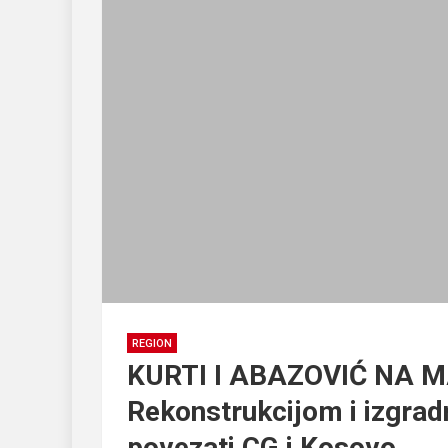
REGION
KURTI I ABAZOVIĆ NA
Rekonstrukcijom i izgra
povezati CG i Kosovo