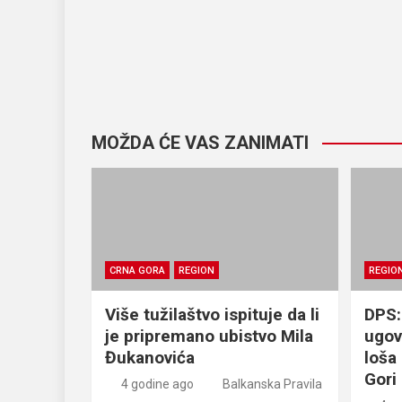
MOŽDA ĆE VAS ZANIMATI
CRNA GORA
REGION
REGIO
Više tužilaštvo ispituje da li
DPS:
je pripremano ubistvo Mila
ugov
Đukanovića
loša
Gori
4 godine ago
Balkanska Pravila