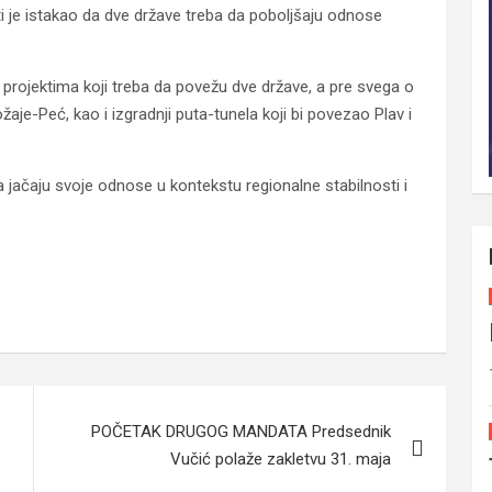
ti je istakao da dve države treba da poboljšaju odnose
m projektima koji treba da povežu dve države, a pre svega o
ožaje-Peć, kao i izgradnji puta-tunela koji bi povezao Plav i
a jačaju svoje odnose u kontekstu regionalne stabilnosti i
POČETAK DRUGOG MANDATA Predsednik
Vučić polaže zakletvu 31. maja