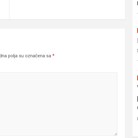
na polja su označena sa
*