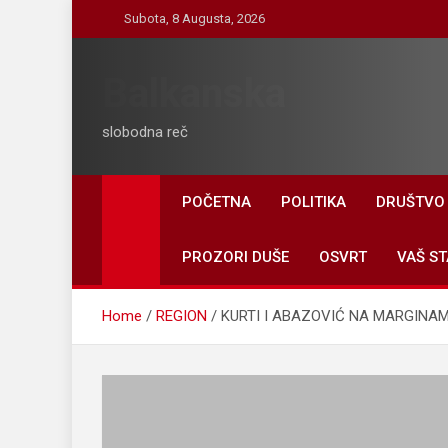
Skip
Subota, 8 Augusta, 2026
to
content
Balkanska
slobodna reč
POČETNA
POLITIKA
DRUŠTVO
PROZORI DUŠE
OSVRT
VAŠ ST
Home
REGION
KURTI I ABAZOVIĆ NA MARGINAMA 