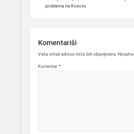
problema na Kosovu
Komentariši
Vaša email adresa neće biti objavljivana.
Neophod
Komentar
*