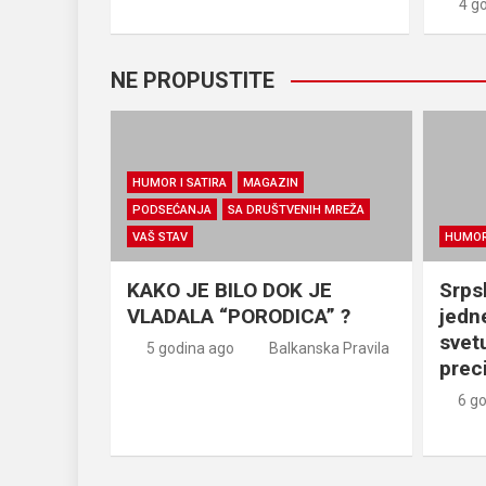
4 g
NE PROPUSTITE
HUMOR I SATIRA
MAGAZIN
PODSEĆANJA
SA DRUŠTVENIH MREŽA
VAŠ STAV
HUMOR 
KAKO JE BILO DOK JE
Srps
VLADALA “PORODICA” ?
jedn
svetu
5 godina ago
Balkanska Pravila
prec
6 g