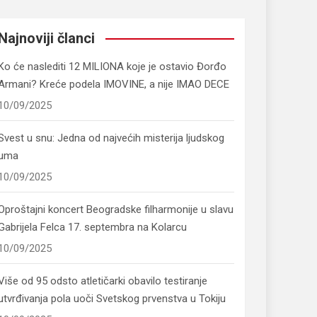
Najnoviji članci
Ko će naslediti 12 MILIONA koje je ostavio Đorđo
Armani? Kreće podela IMOVINE, a nije IMAO DECE
10/09/2025
Svest u snu: Jedna od najvećih misterija ljudskog
uma
10/09/2025
Oproštajni koncert Beogradske filharmonije u slavu
Gabrijela Felca 17. septembra na Kolarcu
10/09/2025
Više od 95 odsto atletičarki obavilo testiranje
utvrđivanja pola uoči Svetskog prvenstva u Tokiju