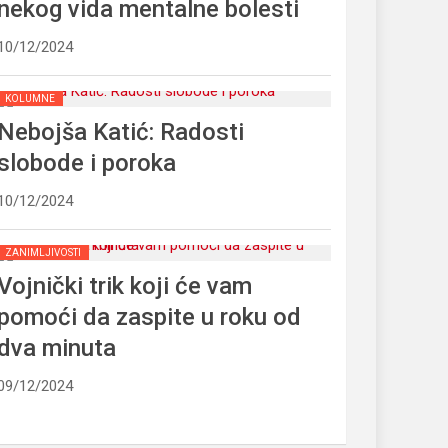
nekog vida mentalne bolesti
10/12/2024
KOLUMNE
Nebojša Katić: Radosti
slobode i poroka
10/12/2024
ZANIMLJIVOSTI
Vojnički trik koji će vam
pomoći da zaspite u roku od
dva minuta
09/12/2024