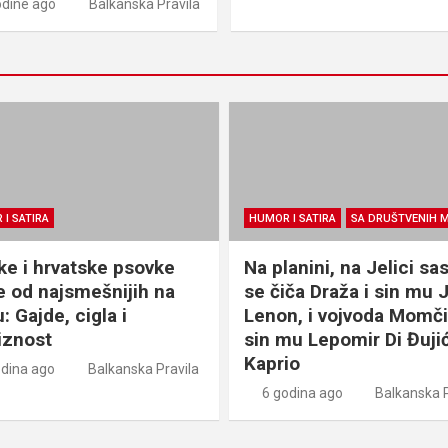
odine ago
Balkanska Pravila
I SATIRA
HUMOR I SATIRA
SA DRUŠTVENIH 
ke i hrvatske psovke
Na planini, na Jelici sas
e od najsmešnijih na
se čiča Draža i sin mu 
: Gajde, cigla i
Lenon, i vojvoda Momčil
iznost
sin mu Lepomir Di Đuji
Kaprio
odina ago
Balkanska Pravila
6 godina ago
Balkanska P