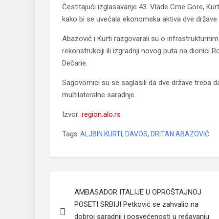
Čestitajući izglasavanje 43. Vlade Crne Gore, Kur
kako bi se uvećala ekonomska aktiva dve države.
Abazović i Kurti razgovarali su o infrastrukturni
rekonstrukciji ili izgradnji novog puta na dionici R
Dečane.
Sagovornici su se saglasili da dve države treba d
multilateralne saradnje.
Izvor:
region.alo.rs
Tags:
ALJBIN KURTI
,
DAVOS
,
DRITAN ABAZOVIĆ
Navigacija
AMBASADOR ITALIJE U OPROŠTAJNOJ
članaka
POSETI SRBIJI Petković se zahvalio na
dobroj saradnji i posvećenosti u rešavanju