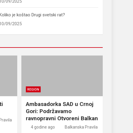
10/09/2025
Koliko je koštao Drugi svetski rat?
10/09/2025
REGION
ti
Ambasadorka SAD u Crnoj
Gori: Podržavamo
ravnopravni Otvoreni Balkan
Pravila
4 godine ago
Balkanska Pravila