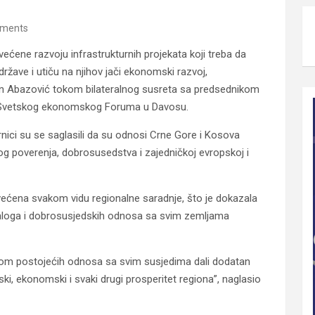
ments
ećene razvoju infrastrukturnih projekata koji treba da
države i utiču na njihov jači ekonomski razvoj,
an Abazović tokom bilateralnog susreta sa predsednikom
 Svetskog ekonomskog Foruma u Davosu.
nici su se saglasili da su odnosi Crne Gore i Kosova
mnog poverenja, dobrosusedstva i zajedničkoj evropskoj i
većena svakom vidu regionalne saradnje, što je dokazala
jaloga i dobrosusjedskih odnosa sa svim zemljama
njom postojećih odnosa sa svim susjedima dali dodatan
i, ekonomski i svaki drugi prosperitet regiona”, naglasio