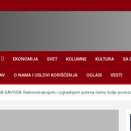
EKONOMIJA
SVET
KOLUMNE
KULTURA
SA 
AV
O NAMA I USLOVI KORIŠĆENJA
OGLASI
VESTI
DAVOSA: Rekonstrukcijom i izgradnjom puteva ćemo bolje poveza