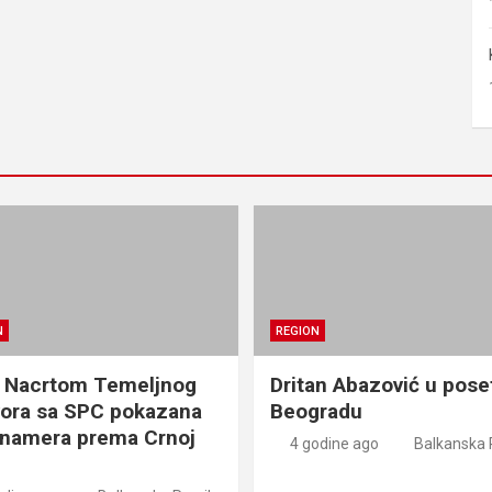
N
REGION
 Nacrtom Temeljnog
Dritan Abazović u pose
ora sa SPC pokazana
Beogradu
 namera prema Crnoj
4 godine ago
Balkanska 