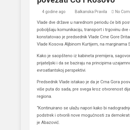
4 godine ago
Balkanska Pravila
No Com
Vlade dve države u narednom periodu će biti posv
poboljšaju komunikaciju, transport i trgovinu dve 
konstatovao je predsednik Vlade Crne Gore Drit
Vlade Kosova Aljbinom Kurtijem, na marginama
Kako je saopšteno iz kabineta premijera, sagovor
prijateljski i da se baziraju na principima uzaja
evroatlantskoj perspektivi.
Predsednik Vlade istakao je da je Crna Gora pos
više puta do sada, pre svega kroz otvorenost di
regiona.
“Kontinuirano se ulažu napori kako bi nadograd
podstrek i otvorili nove mogućnosti za demokratsk
je Abazović.