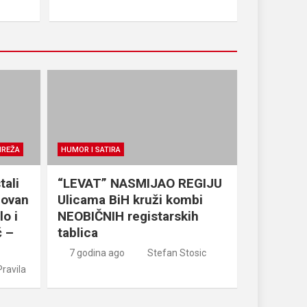
MREŽA
HUMOR I SATIRA
tali
“LEVAT” NASMIJAO REGIJU
Jovan
Ulicama BiH kruži kombi
o i
NEOBIČNIH registarskih
ć –
tablica
7 godina ago
Stefan Stosic
ravila