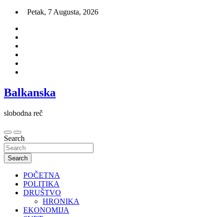
Skip
Petak, 7 Augusta, 2026
to
content
Balkanska
slobodna reč
Search
Search
POČETNA
POLITIKA
DRUŠTVO
HRONIKA
EKONOMIJA