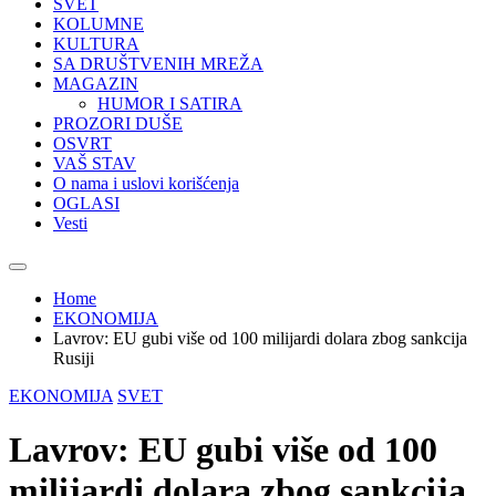
SVET
KOLUMNE
KULTURA
SA DRUŠTVENIH MREŽA
MAGAZIN
HUMOR I SATIRA
PROZORI DUŠE
OSVRT
VAŠ STAV
O nama i uslovi korišćenja
OGLASI
Vesti
Home
EKONOMIJA
Lavrov: EU gubi više od 100 milijardi dolara zbog sankcija
Rusiji
EKONOMIJA
SVET
Lavrov: EU gubi više od 100
milijardi dolara zbog sankcija