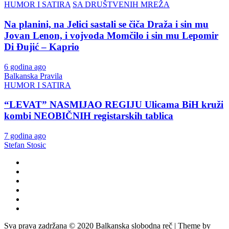
HUMOR I SATIRA
SA DRUŠTVENIH MREŽA
Na planini, na Jelici sastali se čiča Draža i sin mu
Jovan Lenon, i vojvoda Momčilo i sin mu Lepomir
Di Đujić – Kaprio
6 godina ago
Balkanska Pravila
HUMOR I SATIRA
“LEVAT” NASMIJAO REGIJU Ulicama BiH kruži
kombi NEOBIČNIH registarskih tablica
7 godina ago
Stefan Stosic
Sva prava zadržana © 2020 Balkanska slobodna reč | Theme by