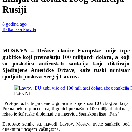
Rusiji
8 godina ago
Balkanska Pravila
Lavrov: EU gubi više od 100 milijardi dolara zbog sankcija Rusiji
MOSKVA – Države članice Evropske unije trpe
gubitke koji premašuju 100 milijardi dolara, a koji
su posledica antiruskih sankcija koje diktiraju
Sjedinjene Američke Države, kaže ruski ministar
spoljnih poslova Sergej Lavrov.
Foto: N1
„Postoje različite procene o gubicima koje snosi EU zbog sankcija.
Prema nekim procenama, ti gubici premašuju 100 milijardi dolara”,
rekao je šef ruske diplomatije u intervjuu španskom listu „Pais”.
Evropske zemlje su, navodi Lavrov, Moskvi uvele sankcije pod
direktnim uticajem Vašingtona.