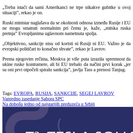
„Treba istaći da sami Amerikanci ne trpe nikakve gubitke u ovoj
situaciji”, rekao je on.
Ruski ministar naglašava da se okolnosti odnosa između Rusije i EU
ne mogu smatrati normalnim pri čemu je, kaže, „mitska ruska
pretnja” Evropljanima uglavnom nametnuta spolja.
„Objektivno, sankcije nisu od koristi ni Rusiji ni EU. Važno je da
evropski političari to konačno shvate”, rekao je Lavrov.
Prema njegovim rečima, Moskva je više puta izrazila spremnost da
ukine ruske kontramere, ali bi EU trebalo da načini prvi korak „jer
su oni prvi otpočeli spiralu sankcija”, javlja Tass a prenosi Tanjug.
Lavrov: EU gubi više od 100 milijardi dolara zbog sankcija Rusiji
Tags:
EVROPA
,
RUSIJA
,
SANKCIJE
,
SEGEJ LAVROV
Navigacija
Vanredno zasedanje Sabora SPC
Na dobošu jedno od najstarijih preduzeća u Srbiji
članaka