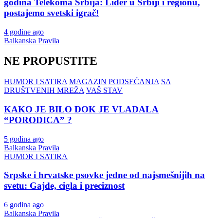
godina Telekoma Srbija: Lider u Srbiji i regionu,
postajemo svetski igrač!
4 godine ago
Balkanska Pravila
NE PROPUSTITE
HUMOR I SATIRA
MAGAZIN
PODSEĆANJA
SA
DRUŠTVENIH MREŽA
VAŠ STAV
KAKO JE BILO DOK JE VLADALA
“PORODICA” ?
5 godina ago
Balkanska Pravila
HUMOR I SATIRA
Srpske i hrvatske psovke jedne od najsmešnijih na
svetu: Gajde, cigla i preciznost
6 godina ago
Balkanska Pravila