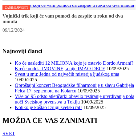
ZANIMLJIVOSTI
Vojnički trik koji će vam pomoći da zaspite u roku od dva
minuta
09/12/2024
Najnoviji članci
Ko će naslediti 12 MILIONA koje je ostavio Đorđo Armani?
Kreće podela IMOVINE, a nije IMAO DECE
10/09/2025
Svest u snu: Jedna od najvećih misterija ljudskog uma
10/09/2025
Oproštajni koncert Beogradske filharmonije u slavu Gabrijela
Felca 17. septembra na Kolarcu
10/09/2025
Više od 95 odsto atletičarki obavilo testiranje utvrđivanja pola
uoči Svetskog prvenstva u Tokiju
10/09/2025
Koliko je koštao Drugi svetski rat?
10/09/2025
MOŽDA ĆE VAS ZANIMATI
SVET