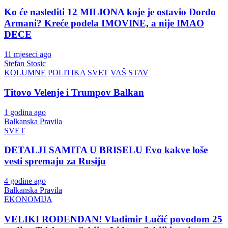
Ko će naslediti 12 MILIONA koje je ostavio Đorđo
Armani? Kreće podela IMOVINE, a nije IMAO
DECE
11 mjeseci ago
Stefan Stosic
KOLUMNE
POLITIKA
SVET
VAŠ STAV
Titovo Velenje i Trumpov Balkan
1 godina ago
Balkanska Pravila
SVET
DETALJI SAMITA U BRISELU Evo kakve loše
vesti spremaju za Rusiju
4 godine ago
Balkanska Pravila
EKONOMIJA
VELIKI ROĐENDAN! Vladimir Lučić povodom 25