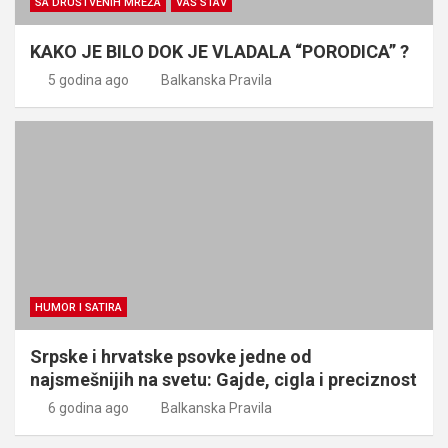
SA DRUŠTVENIH MREŽA
VAŠ STAV
KAKO JE BILO DOK JE VLADALA “PORODICA” ?
5 godina ago
Balkanska Pravila
HUMOR I SATIRA
Srpske i hrvatske psovke jedne od
najsmešnijih na svetu: Gajde, cigla i preciznost
6 godina ago
Balkanska Pravila