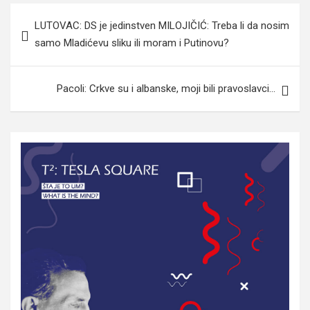
Navigacija
LUTOVAC: DS je jedinstven MILOJIČIĆ: Treba li da nosim
članaka
samo Mladićevu sliku ili moram i Putinovu?
Pacoli: Crkve su i albanske, moji bili pravoslavci…