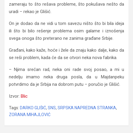
zameraju to što rešava probleme, što pokušava nešto da
uradi – rekao je Glišić.
On je dodao da ne vidi u tom savezu ništo što bi bila ideja
ili što bi bilo rešenje problema osim galame i iznošenja
svega onoga što preterano ne zanima građane Srbije.
Građani, kako kaže, hoće i žele da znaju kako dalje, kako da
se reši problem, kada će da se otvori neka nova fabrika.
– Njima srećan rad, neka oni rade svoj posao, a mi u
nedelju imamo neka druga posla, da u Majdanpeku
potvrdimo da je Srbija na dobrom putu – poručio je Glišić.
Izvor:
Blic
Tags:
DARKO GLIŠIĆ
,
SNS
,
SRPSKA NAPREDNA STRANKA
,
ZORANA MIHAJLOVIĆ