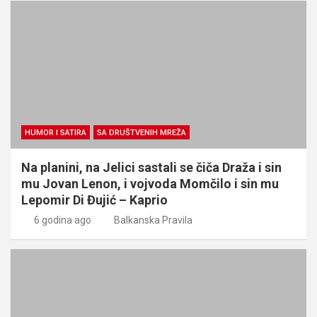
HUMOR I SATIRA
SA DRUŠTVENIH MREŽA
Na planini, na Jelici sastali se čiča Draža i sin
mu Jovan Lenon, i vojvoda Momčilo i sin mu
Lepomir Di Đujić – Kaprio
6 godina ago
Balkanska Pravila