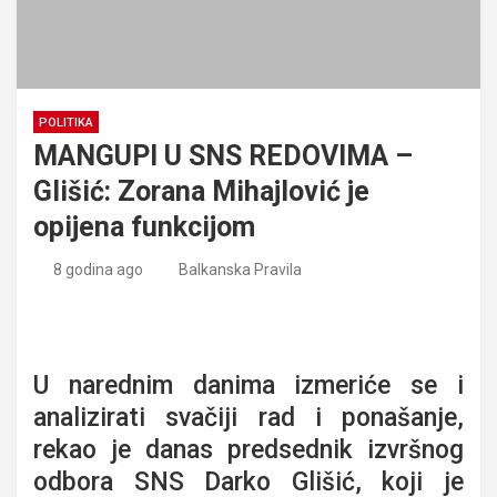
POLITIKA
MANGUPI U SNS REDOVIMA –
Glišić: Zorana Mihajlović je
opijena funkcijom
8 godina ago
Balkanska Pravila
MANGUPI U SNS REDOVIMA – Glišić: Zorana Mihajlović je
opijena funkcijom
U narednim danima izmeriće se i
analizirati svačiji rad i ponašanje,
rekao je danas predsednik izvršnog
odbora SNS Darko Glišić, koji je