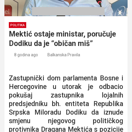
POLITIKA
Mektić ostaje ministar, poručuje
Dodiku da je “običan miš”
8 godina ago
Balkanska Pravila
Mektić ostaje ministar, poručuje Dodiku da je “običan miš”
Zastupnički dom parlamenta Bosne i
Hercegovine u utorak je odbacio
pokušaj zastupnika lojalnih
predsjedniku bh. entiteta Republika
Srpska Miloradu Dodiku da iznude
smjenu njegovog političkog
protivnika Dragana Mektića s pozicije