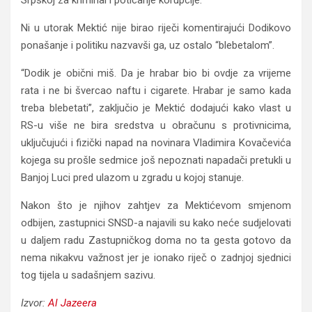
Srpskoj za kriminal i poticanje korupcije.
Ni u utorak Mektić nije birao riječi komentirajući Dodikovo
ponašanje i politiku nazvavši ga, uz ostalo “blebetalom”.
“Dodik je obični miš. Da je hrabar bio bi ovdje za vrijeme
rata i ne bi švercao naftu i cigarete. Hrabar je samo kada
treba blebetati”, zaključio je Mektić dodajući kako vlast u
RS-u više ne bira sredstva u obračunu s protivnicima,
uključujući i fizički napad na novinara Vladimira Kovačevića
kojega su prošle sedmice još nepoznati napadači pretukli u
Banjoj Luci pred ulazom u zgradu u kojoj stanuje.
Nakon što je njihov zahtjev za Mektićevom smjenom
odbijen, zastupnici SNSD-a najavili su kako neće sudjelovati
u daljem radu Zastupničkog doma no ta gesta gotovo da
nema nikakvu važnost jer je ionako riječ o zadnjoj sjednici
tog tijela u sadašnjem sazivu.
Izvor:
Al Jazeera