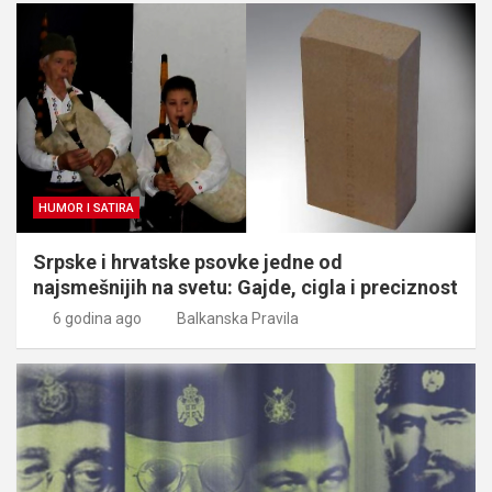
HUMOR I SATIRA
Srpske i hrvatske psovke jedne od
najsmešnijih na svetu: Gajde, cigla i preciznost
6 godina ago
Balkanska Pravila