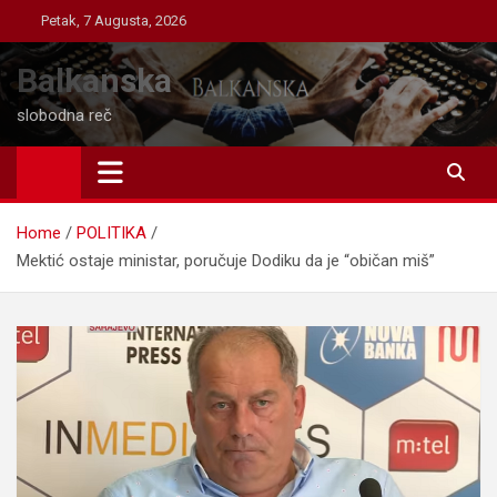
Skip
Petak, 7 Augusta, 2026
to
content
Balkanska
slobodna reč
Home
POLITIKA
Mektić ostaje ministar, poručuje Dodiku da je “običan miš”