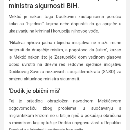
ministra sigurnosti BiH.
Mektić je nakon toga Dodikovim zastupnicima poručio
kako su “bijednici” kojima neće dopustiti da ga spriječe u
ukazivanju na kriminal i korupciju njihovog vođe.
“Nikakva njihova jadna i bijedna inicijativa ne može mene
natjerati da drugačije mislim, a pogotovo da šutim”, kazao
je Mektić nakon što je Zastupnički dom većinom glasova
odbio uvrstiti na dnevni red redovne sjednice inicijativu
Dodikovog Saveza nezavisnih socijaldemokrata (SNSD) za
smjenu aktualnog ministra sigurnosti.
‘Dodik je obični miš’
Taj je prijedlog obrazložen navodnom Mektićevom
odgovornošću zbog problema u suočavanju s
migrantskom krizom no u biti je riječ o pokušaju obračuna
s ministrom koji optužuje Dodika i njegovu vlast u Republici