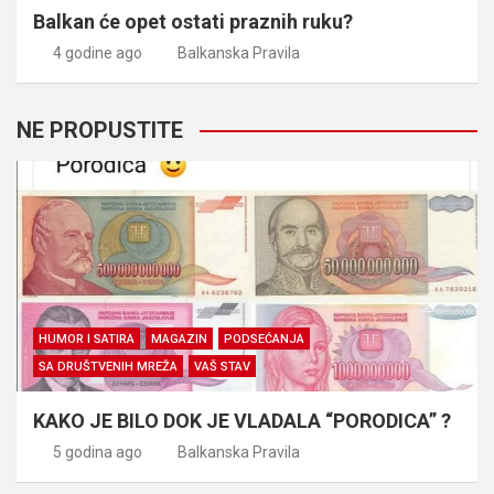
Balkan će opet ostati praznih ruku?
4 godine ago
Balkanska Pravila
NE PROPUSTITE
HUMOR I SATIRA
MAGAZIN
PODSEĆANJA
SA DRUŠTVENIH MREŽA
VAŠ STAV
KAKO JE BILO DOK JE VLADALA “PORODICA” ?
5 godina ago
Balkanska Pravila