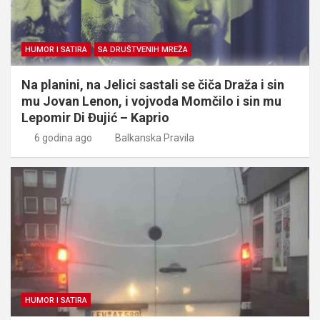
HUMOR I SATIRA
SA DRUŠTVENIH MREŽA
Na planini, na Jelici sastali se čiča Draža i sin
mu Jovan Lenon, i vojvoda Momčilo i sin mu
Lepomir Di Đujić – Kaprio
6 godina ago
Balkanska Pravila
HUMOR I SATIRA