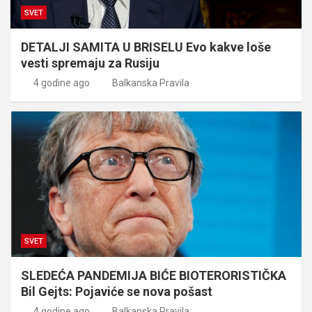
SVET
DETALJI SAMITA U BRISELU Evo kakve loše
vesti spremaju za Rusiju
4 godine ago
Balkanska Pravila
SVET
SLEDEĆA PANDEMIJA BIĆE BIOTERORISTIČKA
Bil Gejts: Pojaviće se nova pošast
4 godine ago
Balkanska Pravila