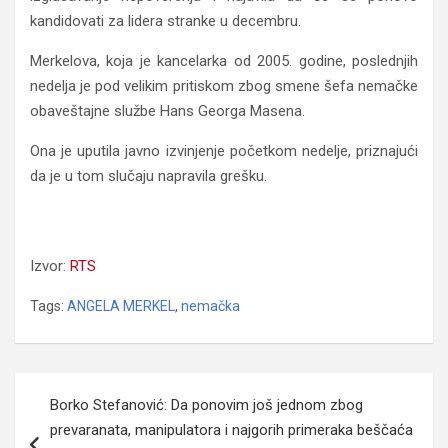
kandidovati za lidera stranke u decembru.
Merkelova, koja je kancelarka od 2005. godine, poslednjih
nedelja je pod velikim pritiskom zbog smene šefa nemačke
obaveštajne službe Hans Georga Masena.
Ona je uputila javno izvinjenje početkom nedelje, priznajući
da je u tom slučaju napravila grešku.
Merkel: Živa sam i zdrava, ne planiram da odem sa
vlasti
Izvor:
RTS
Tags:
ANGELA MERKEL
,
nemačka
Navigacija
Borko Stefanović: Da ponovim još jednom zbog
članaka
prevaranata, manipulatora i najgorih primeraka beščaća