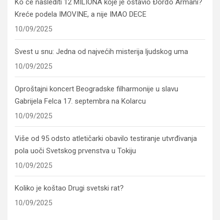
Ko će naslediti 12 MILIONA koje je ostavio Đorđo Armani?
Kreće podela IMOVINE, a nije IMAO DECE
10/09/2025
Svest u snu: Jedna od najvećih misterija ljudskog uma
10/09/2025
Oproštajni koncert Beogradske filharmonije u slavu
Gabrijela Felca 17. septembra na Kolarcu
10/09/2025
Više od 95 odsto atletičarki obavilo testiranje utvrđivanja
pola uoči Svetskog prvenstva u Tokiju
10/09/2025
Koliko je koštao Drugi svetski rat?
10/09/2025