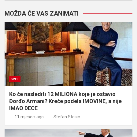
MOŽDA ĆE VAS ZANIMATI
SVET
Ko će naslediti 12 MILIONA koje je ostavio
Đorđo Armani? Kreće podela IMOVINE, a nije
IMAO DECE
11 mjeseci ago
Stefan Stosic