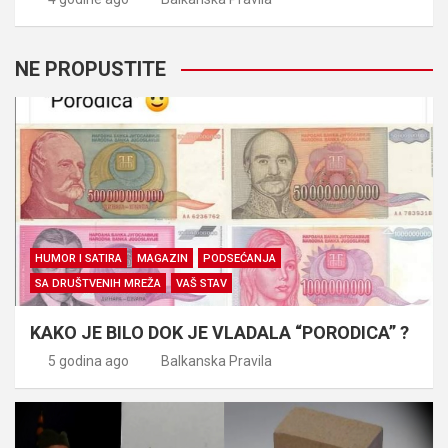
NE PROPUSTITE
HUMOR I SATIRA
MAGAZIN
PODSEĆANJA
SA DRUŠTVENIH MREŽA
VAŠ STAV
KAKO JE BILO DOK JE VLADALA “PORODICA” ?
5 godina ago
Balkanska Pravila