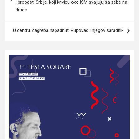
i propasti Srbije, koji krivicu oko KiM svaljuju sa sebe na
druge
U centru Zagreba napadnuti Pupovac i njegov saradnik