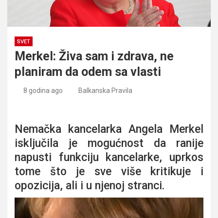
SVET
Merkel: Živa sam i zdrava, ne
planiram da odem sa vlasti
8 godina ago
Balkanska Pravila
Merkel: Živa sam i zdrava, ne planiram da odem sa vlasti
Nemačka kancelarka Angela Merkel
isključila je mogućnost da ranije
napusti funkciju kancelarke, uprkos
tome što je sve više kritikuje i
opozicija, ali i u njenoj stranci.