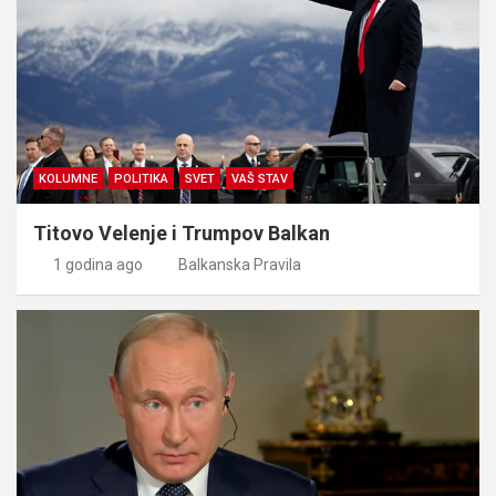
KOLUMNE
POLITIKA
SVET
VAŠ STAV
Titovo Velenje i Trumpov Balkan
1 godina ago
Balkanska Pravila