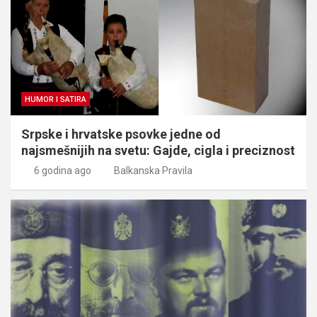
HUMOR I SATIRA
Srpske i hrvatske psovke jedne od
najsmešnijih na svetu: Gajde, cigla i preciznost
6 godina ago
Balkanska Pravila