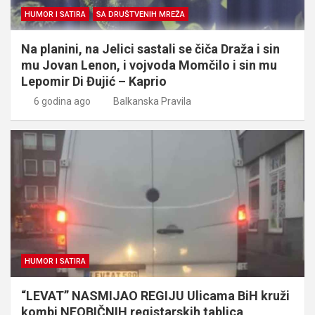
HUMOR I SATIRA
SA DRUŠTVENIH MREŽA
Na planini, na Jelici sastali se čiča Draža i sin
mu Jovan Lenon, i vojvoda Momčilo i sin mu
Lepomir Di Đujić – Kaprio
6 godina ago
Balkanska Pravila
HUMOR I SATIRA
“LEVAT” NASMIJAO REGIJU Ulicama BiH kruži
kombi NEOBIČNIH registarskih tablica