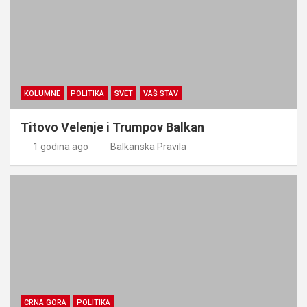
KOLUMNE
POLITIKA
SVET
VAŠ STAV
Titovo Velenje i Trumpov Balkan
1 godina ago
Balkanska Pravila
CRNA GORA
POLITIKA