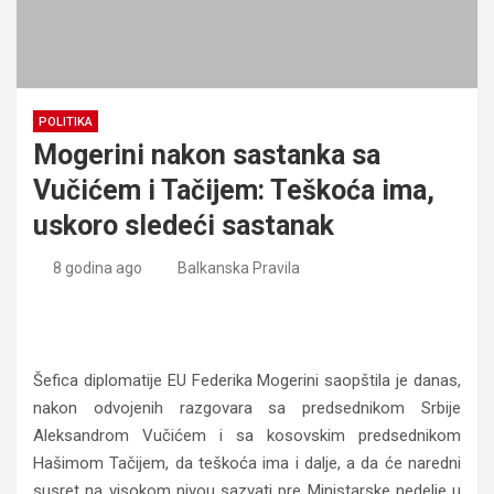
POLITIKA
Mogerini nakon sastanka sa
Vučićem i Tačijem: Teškoća ima,
uskoro sledeći sastanak
8 godina ago
Balkanska Pravila
Mogerini nakon sastanka sa Vučićem i Tačijem: Teškoća
ima, uskoro sledeći sastanak
Šefica diplomatije EU Federika Mogerini saopštila je danas,
nakon odvojenih razgovara sa predsednikom Srbije
Aleksandrom Vučićem i sa kosovskim predsednikom
Hašimom Tačijem, da teškoća ima i dalje, a da će naredni
susret na visokom nivou sazvati pre Ministarske nedelje u