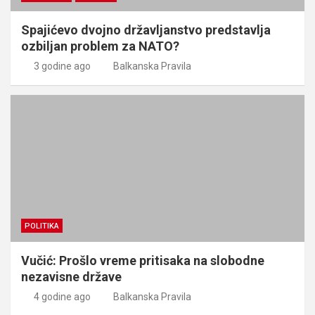
Spajićevo dvojno državljanstvo predstavlja
ozbiljan problem za NATO?
3 godine ago
Balkanska Pravila
POLITIKA
Vučić: Prošlo vreme pritisaka na slobodne
nezavisne države
4 godine ago
Balkanska Pravila