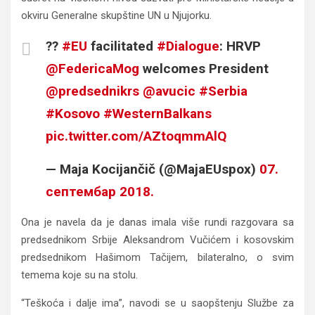
okviru Generalne skupštine UN u Njujorku.
??
#EU
facilitated
#Dialogue
: HRVP
@FedericaMog
welcomes President
@predsednikrs
@avucic
#Serbia
#Kosovo
#WesternBalkans
pic.twitter.com/AZtoqmmAlQ
— Maja Kocijančič (@MajaEUspox)
07.
септембар 2018.
Ona je navela da je danas imala više rundi razgovara sa
predsednikom Srbije Aleksandrom Vučićem i kosovskim
predsednikom Hašimom Tačijem, bilateralno, o svim
temema koje su na stolu.
“Teškoća i dalje ima”, navodi se u saopštenju Službe za