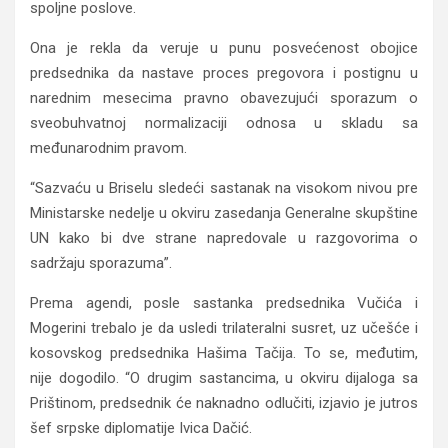
spoljne poslove.
Ona je rekla da veruje u punu posvećenost obojice
predsednika da nastave proces pregovora i postignu u
narednim mesecima pravno obavezujući sporazum o
sveobuhvatnoj normalizaciji odnosa u skladu sa
međunarodnim pravom.
“Sazvaću u Briselu sledeći sastanak na visokom nivou pre
Ministarske nedelje u okviru zasedanja Generalne skupštine
UN kako bi dve strane napredovale u razgovorima o
sadržaju sporazuma”.
Prema agendi, posle sastanka predsednika Vučića i
Mogerini trebalo je da usledi trilateralni susret, uz učešće i
kosovskog predsednika Hašima Tačija. To se, međutim,
nije dogodilo. “O drugim sastancima, u okviru dijaloga sa
Prištinom, predsednik će naknadno odlučiti, izjavio je jutros
šef srpske diplomatije Ivica Dačić.