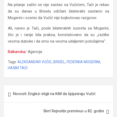
Na pitanje zašto se nije sastao sa Vučićem, Tači je rekao
da su danas u Briselu održani bilateralni sastanci sa
Mogerini i ocenio da Vučić nije bojkotovao razgovor.
Ali, naveo je Tači, posle bilateralnih susreta sa Mogerini,
što je i ranije bila praksa, konstatovano da su „razlike
veoma duboke i da smo na veoma udaljenim položajima“.
Balkanska
/ Agencije
Tags:
ALEKSANDAR VUČIĆ
,
BRISEL
,
FEDERIKA MOGERINI
,
HAŠIM TAČI
Navigacija
Novosti: Englezi stigli na KiM da špijuniraju Vučić
članaka
Bert Rejnolds preminuo u 82. godini