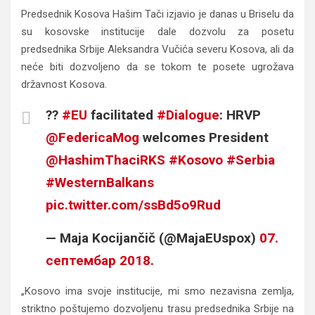
Predsednik Kosova Hašim Tači izjavio je danas u Briselu da
su kosovske institucije dale dozvolu za posetu
predsednika Srbije Aleksandra Vučića severu Kosova, ali da
neće biti dozvoljeno da se tokom te posete ugrožava
državnost Kosova.
??
#EU
facilitated
#Dialogue
: HRVP
@FedericaMog
welcomes President
@HashimThaciRKS
#Kosovo
#Serbia
#WesternBalkans
pic.twitter.com/ssBd5o9Rud
— Maja Kocijančič (@MajaEUspox)
07.
септембар 2018.
„Kosovo ima svoje institucije, mi smo nezavisna zemlja,
striktno poštujemo dozvoljenu trasu predsednika Srbije na