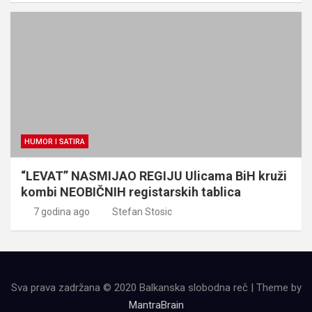
HUMOR I SATIRA
“LEVAT” NASMIJAO REGIJU Ulicama BiH kruži
kombi NEOBIČNIH registarskih tablica
7 godina ago
Stefan Stosic
Sva prava zadržana © 2020 Balkanska slobodna reč | Theme by
MantraBrain