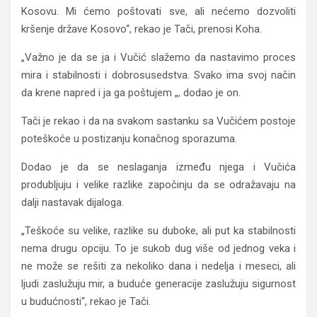
Kosovu. Mi ćemo poštovati sve, ali nećemo dozvoliti
kršenje države Kosovo“, rekao je Tači, prenosi Koha.
„Važno je da se ja i Vučić slažemo da nastavimo proces
mira i stabilnosti i dobrosusedstva. Svako ima svoj način
da krene napred i ja ga poštujem „, dodao je on.
Tači je rekao i da na svakom sastanku sa Vučićem postoje
poteškoće u postizanju konačnog sporazuma.
Dodao je da se neslaganja između njega i Vučića
produbljuju i velike razlike započinju da se odražavaju na
dalji nastavak dijaloga.
„Teškoće su velike, razlike su duboke, ali put ka stabilnosti
nema drugu opciju. To je sukob dug više od jednog veka i
ne može se rešiti za nekoliko dana i nedelja i meseci, ali
ljudi zaslužuju mir, a buduće generacije zaslužuju sigurnost
u budućnosti“, rekao je Tači.