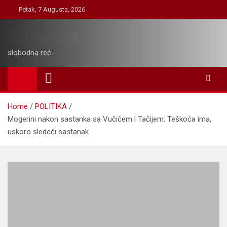
Skip
Petak, 7 Augusta, 2026
to
content
Balkanska
slobodna reč
Home
POLITIKA
Mogerini nakon sastanka sa Vučićem i Tačijem: Teškoća ima,
uskoro sledeći sastanak