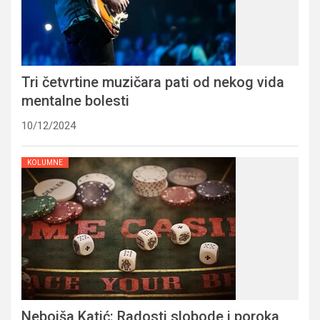
Tri četvrtine muzičara pati od nekog vida
mentalne bolesti
10/12/2024
KOLUMNE
Nebojša Katić: Radosti slobode i poroka