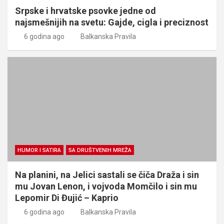
Srpske i hrvatske psovke jedne od
najsmešnijih na svetu: Gajde, cigla i preciznost
6 godina ago
Balkanska Pravila
HUMOR I SATIRA
SA DRUŠTVENIH MREŽA
Na planini, na Jelici sastali se čiča Draža i sin
mu Jovan Lenon, i vojvoda Momčilo i sin mu
Lepomir Di Đujić – Kaprio
6 godina ago
Balkanska Pravila