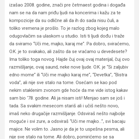
izašao 2008. godine, znači pre četrnaest godina i događa
nam se na da nam priđu ljudi na koncerima i kažu za te
kompozicije da su odlične ali da ih do sada nisu čuli, a
toliko vremena je prošlo. To je razlog zbog kojeg malo
odugovlačim sa ulaskom u studio. Isti ti ljudi dođu i traže
da sviramo “Uči me, majko, karaj me”. Pa dobro, sviraćemo,
O.K. je to svakako, ali zašto da se vraćamo u devedesete?
Ima toliko toga novog. Hajde čuj ovaj ovaj materijal, čuj ovo
razmišljanje, ovaj saund, neke nove ljude. O.K. je “Si zaljubiv
edno mome” ili “Uči me majko karaj me”, “Devetka”, “Bistra
voda”, ali nije sve stalo na tome. Osećam se kao pod
nekim staklenim zvonom gde hoće da me vide istog kakav
sam bio ‘78. godine. Ali ja nisam isti! Menjao sam se još i
tada. Sa svakim mesecom stariš ali i učiš nešto novo,
imaš neko drugačije razmišljanje. Odsviraš nešto najbolje
moguće i svi zure, a odsviraš “Uči me majko…”, svi bacaju
majice. Ne volim to. Jasno je da je to uspešna pesma, ali
nije sve stalo na tome. Ali dobro, pomirićemo se sa