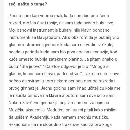
reći nešto o tome?
Počeo sam kao veoma mali, kada sam bio peti-šesti
razred, možda čak i ranije, ali sam tada svirao bubnjeve.
Moj osnovni instrument je bubanj, nije klavir, odnosno
instrumenti sa klavijaturom. Ali s obzirom da je bubanj vrlo
glasan instrument, jednom kada sam se vratio iz škole,
negde u periodu kada sam bio prva godina gimnazije, kod
kuće umesto bubnja zateknem pianino. Ja pitam onako u
čudu: “Šta je ovo”? Ćaletov odgovor je bio: “Mnogo si
glasan, kupio sam ti ovo, pa ti sad vidi”. Tako da sam klavir
počeo da sviram u tom nekom periodu osmog razreda i
prvog gimnazije. Jednu godinu sam imao učiteljicu koja me
je naučila osnovama klavira a potom sam sve učio sam.
Nakon završene gimnazije prijavio sam se za upis na
Muzičku akademiju. Međutim, oni su mi pitali kako mislim
da upišem Akademiju, kada nemam srednju muzičku.
Rekao sam da mi slobodno traže sve kao za bilo koga