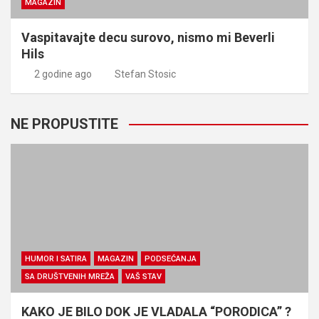
MAGAZIN
Vaspitavajte decu surovo, nismo mi Beverli
Hils
2 godine ago
Stefan Stosic
NE PROPUSTITE
HUMOR I SATIRA
MAGAZIN
PODSEĆANJA
SA DRUŠTVENIH MREŽA
VAŠ STAV
KAKO JE BILO DOK JE VLADALA “PORODICA” ?