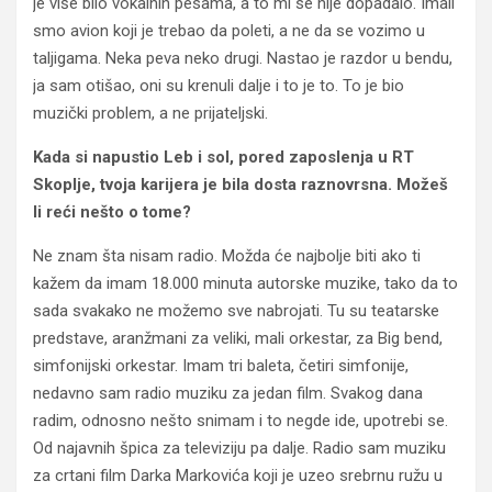
je više bilo vokalnih pesama, a to mi se nije dopadalo. Imali
smo avion koji je trebao da poleti, a ne da se vozimo u
taljigama. Neka peva neko drugi. Nastao je razdor u bendu,
ja sam otišao, oni su krenuli dalje i to je to. To je bio
muzički problem, a ne prijateljski.
Kada si napustio Leb i sol, pored zaposlenja u RT
Skoplje, tvoja karijera je bila dosta raznovrsna. Možeš
li reći nešto o tome?
Ne znam šta nisam radio. Možda će najbolje biti ako ti
kažem da imam 18.000 minuta autorske muzike, tako da to
sada svakako ne možemo sve nabrojati. Tu su teatarske
predstave, aranžmani za veliki, mali orkestar, za Big bend,
simfonijski orkestar. Imam tri baleta, četiri simfonije,
nedavno sam radio muziku za jedan film. Svakog dana
radim, odnosno nešto snimam i to negde ide, upotrebi se.
Od najavnih špica za televiziju pa dalje. Radio sam muziku
za crtani film Darka Markovića koji je uzeo srebrnu ružu u