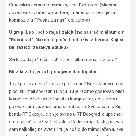
Gruevskim nemamo snimaka, a sa Džaferom (Miodrag
Jovanovski Džafer, op. autora) imamo snimljenu jednu
kompoziciju (“Pesna za nas”, op. autora).
U grupi Leb i sol ostaješ zaključno sa trećim albumom
“Ručni rad”. Nakon te ploče ti odlaziš iz benda. Koji su
bili razlozi za takvu odluku?
Svi kažu da je “Ručni rad” najbolji album, znaš li zašto?
Možda zato jer si ti ponajviše dao toj ploči.
To je pod dva, znaš li šta je pod jedan? Neki članovi na toj
ploči su imali sporednu ulogu. Tu je recimo gostovao Mića
Marković (džez saksofonista i kompozitor, op. autora)
pozvao sam ga, znali smo se od ranije. Svirao sam u Big
bendu RT Skoplje, a on je svirao u RT Beograd, a upoznali
smo se još na džez festivalu u Radencima. Dakle, pozvao
sam najboljeg na svetu. I tu je došlo do mimoilaženja, sve