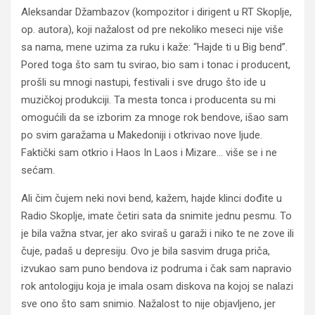
Aleksandar Džambazov (kompozitor i dirigent u RT Skoplje,
op. autora), koji nažalost od pre nekoliko meseci nije više
sa nama, mene uzima za ruku i kaže: “Hajde ti u Big bend”.
Pored toga što sam tu svirao, bio sam i tonac i producent,
prošli su mnogi nastupi, festivali i sve drugo što ide u
muzičkoj produkciji. Ta mesta tonca i producenta su mi
omogućili da se izborim za mnoge rok bendove, išao sam
po svim garažama u Makedoniji i otkrivao nove ljude.
Faktički sam otkrio i Haos In Laos i Mizare… više se i ne
sećam.
Ali čim čujem neki novi bend, kažem, hajde klinci dođite u
Radio Skoplje, imate četiri sata da snimite jednu pesmu. To
je bila važna stvar, jer ako sviraš u garaži i niko te ne zove ili
čuje, padaš u depresiju. Ovo je bila sasvim druga priča,
izvukao sam puno bendova iz podruma i čak sam napravio
rok antologiju koja je imala osam diskova na kojoj se nalazi
sve ono što sam snimio. Nažalost to nije objavljeno, jer