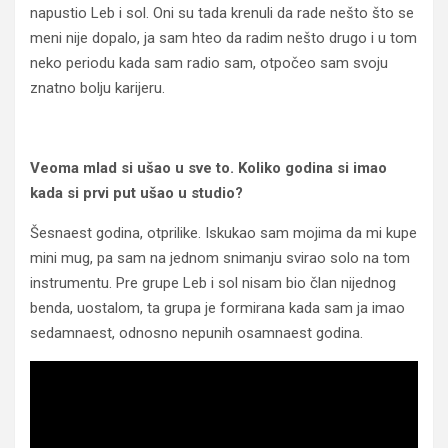
napustio Leb i sol. Oni su tada krenuli da rade nešto što se
meni nije dopalo, ja sam hteo da radim nešto drugo i u tom
neko periodu kada sam radio sam, otpočeo sam svoju
znatno bolju karijeru.
Veoma mlad si ušao u sve to. Koliko godina si imao
kada si prvi put ušao u studio?
Šesnaest godina, otprilike. Iskukao sam mojima da mi kupe
mini mug, pa sam na jednom snimanju svirao solo na tom
instrumentu. Pre grupe Leb i sol nisam bio član nijednog
benda, uostalom, ta grupa je formirana kada sam ja imao
sedamnaest, odnosno nepunih osamnaest godina.