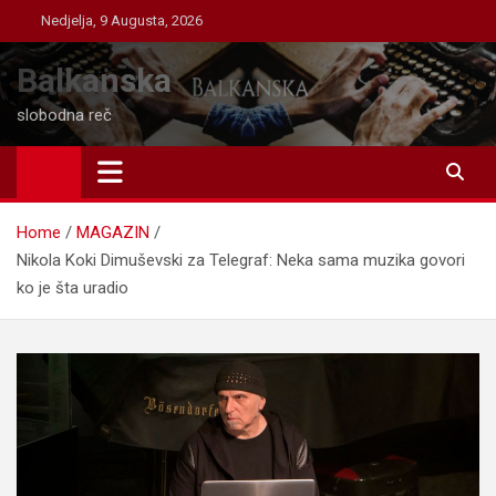
Skip
Nedjelja, 9 Augusta, 2026
to
content
Balkanska
slobodna reč
Home
MAGAZIN
Nikola Koki Dimuševski za Telegraf: Neka sama muzika govori
ko je šta uradio