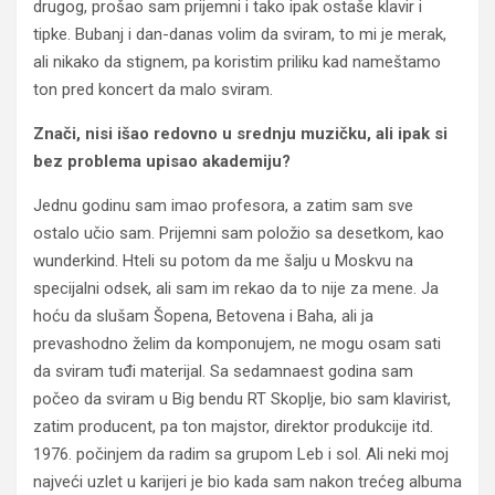
drugog, prošao sam prijemni i tako ipak ostaše klavir i
tipke. Bubanj i dan-danas volim da sviram, to mi je merak,
ali nikako da stignem, pa koristim priliku kad nameštamo
ton pred koncert da malo sviram.
Znači, nisi išao redovno u srednju muzičku, ali ipak si
bez problema upisao akademiju?
Jednu godinu sam imao profesora, a zatim sam sve
ostalo učio sam. Prijemni sam položio sa desetkom, kao
wunderkind. Hteli su potom da me šalju u Moskvu na
specijalni odsek, ali sam im rekao da to nije za mene. Ja
hoću da slušam Šopena, Betovena i Baha, ali ja
prevashodno želim da komponujem, ne mogu osam sati
da sviram tuđi materijal. Sa sedamnaest godina sam
počeo da sviram u Big bendu RT Skoplje, bio sam klavirist,
zatim producent, pa ton majstor, direktor produkcije itd.
1976. počinjem da radim sa grupom Leb i sol. Ali neki moj
najveći uzlet u karijeri je bio kada sam nakon trećeg albuma