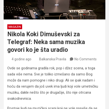
MAGAZIN
Nikola Koki Dimuševski za
Telegraf: Neka sama muzika
govori ko je šta uradio
4 godine ago
Balkanska Pravila
No Comments
Ovde se godinama gradila rok, pop i džez scena, a toga
sada više nema. Sve je toliko izmešano da samo Bog
može da nam pomogne i niko drugi. Ali se ipak nadam i
hoću da verujem da još uvek ima ljudi koji vole umetničku
muziku, dakle nešto što je drugačije, što nije otrcana
svakodnevnica.
Postoje ljudi na muzičkoj sceni koji ne vole previše da se