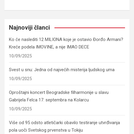
Najnoviji članci
Ko će naslediti 12 MILIONA koje je ostavio Đorđo Armani?
Kreće podela IMOVINE, a nije IMAO DECE
10/09/2025
Svest u snu: Jedna od najvećih misterija ljudskog uma
10/09/2025
Oproštajni koncert Beogradske filharmonije u slavu
Gabrijela Felca 17. septembra na Kolarcu
10/09/2025
Više od 95 odsto atletičarki obavilo testiranje utvrđivanja
pola uoči Svetskog prvenstva u Tokiju