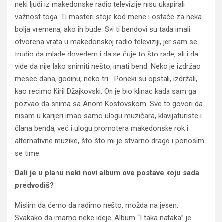
neki ljudi iz makedonske radio televizije nisu ukapirali
važnost toga. Ti masteri stoje kod mene i ostaće za neka
bolja vremena, ako ih bude. Svi ti bendovi su tada imali
otvorena vrata u makedonskoj radio televiziji, jer sam se
trudio da mlade dovedem i da se čuje to što rade, ali i da
vide da nije lako snimiti nešto, imati bend. Neko je izdržao
mesec dana, godinu, neko tri… Poneki su opstali, izdržali,
kao recimo Kiril Džajkovski. On je bio klinac kada sam ga
pozvao da snima sa Anom Kostovskom. Sve to govori da
nisam u karijeri imao samo ulogu muzičara, klavijaturiste i
člana benda, već i ulogu promotera makedonske rok i
alternativne muzike, što što mi je stvarno drago i ponosim
se time.
Dali je u planu neki novi album ove postave koju sada
predvodiš?
Mislim da ćemo da radimo nešto, možda na jesen.
Svakako da imamo neke ideje. Album “I taka nataka” je