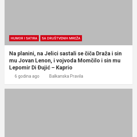
HUMOR I SATIRA
SA DRUŠTVENIH MREŽA
Na planini, na Jelici sastali se čiča Draža i sin
mu Jovan Lenon, i vojvoda Momčilo i sin mu
Lepomir Di Đujić – Kaprio
6 godina ago
Balkanska Pravila