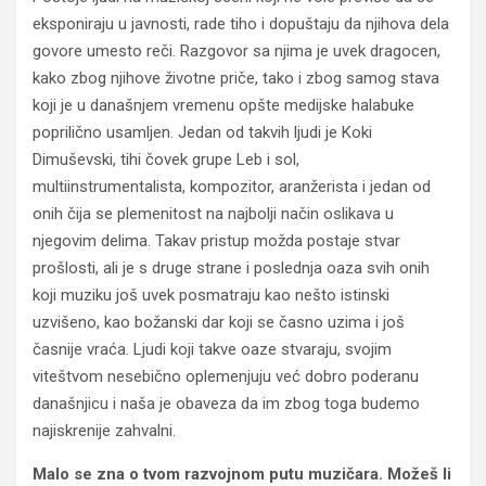
eksponiraju u javnosti, rade tiho i dopuštaju da njihova dela
govore umesto reči. Razgovor sa njima je uvek dragocen,
kako zbog njihove životne priče, tako i zbog samog stava
koji je u današnjem vremenu opšte medijske halabuke
poprilično usamljen. Jedan od takvih ljudi je Koki
Dimuševski, tihi čovek grupe Leb i sol,
multiinstrumentalista, kompozitor, aranžerista i jedan od
onih čija se plemenitost na najbolji način oslikava u
njegovim delima. Takav pristup možda postaje stvar
prošlosti, ali je s druge strane i poslednja oaza svih onih
koji muziku još uvek posmatraju kao nešto istinski
uzvišeno, kao božanski dar koji se časno uzima i još
časnije vraća. Ljudi koji takve oaze stvaraju, svojim
viteštvom nesebično oplemenjuju već dobro poderanu
današnjicu i naša je obaveza da im zbog toga budemo
najiskrenije zahvalni.
Malo se zna o tvom razvojnom putu muzičara. Možeš li