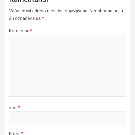
Vaša email adresa neće biti objavljivana.
Neophodna polja
su označena sa
*
Komentar
*
Ime
*
Email
*