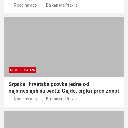
5 godina ago
Balkanska Pravila
HUMOR I SATIRA
Srpske i hrvatske psovke jedne od
najsmešnijih na svetu: Gajde, cigla i preciznost
6 godina ago
Balkanska Pravila