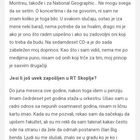
Montreu, takođe i za National Geographic… Ne mogu svega
da se setim. O koncertima i da ne govorim, ni sam ne
znam koliko je toga bilo. U svakom slučaju, ostao je iza
mene neki baraž, nema potrebe da se hvalim, drago mi je
ako je ono što radim uspešno i ako su zadovoljni oni koji
to treba da budu. Na sedamdeset CD-a je do sada
zabeležen moj doprinos. Kao što i sam vidiš, nema me po
medijima puno, nisam od onih koji trče za tim, moj princip
je sasvim drugačiji.
Jesi li još uvek zapošljen u RT Skoplje?
Do juna meseca ove godine, nakon toga idem u penziju.
Imam čedrdeset pet godina staža u orkestru. Ušao sam u
radni odnos sa nepunih osamnaest godina, nisam ni ličnu
kartu imao. Kada su me pozvali, rekao sam da sačekaju da
upišem fakultet, ali su mi rekli da sam talenat kakav često
ode na stranu i da žele da odmah postanem član Big
benda. Ljudi su me slušali, znalo se u gradu ko je ko i