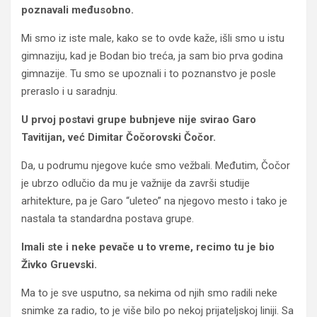
poznavali međusobno.
Mi smo iz iste male, kako se to ovde kaže, išli smo u istu
gimnaziju, kad je Bodan bio treća, ja sam bio prva godina
gimnazije. Tu smo se upoznali i to poznanstvo je posle
preraslo i u saradnju.
U prvoj postavi grupe bubnjeve nije svirao Garo
Tavitijan, već Dimitar Čočorovski Čočor.
Da, u podrumu njegove kuće smo vežbali. Međutim, Čočor
je ubrzo odlučio da mu je važnije da završi studije
arhitekture, pa je Garo “uleteo” na njegovo mesto i tako je
nastala ta standardna postava grupe.
Imali ste i neke pevače u to vreme, recimo tu je bio
Živko Gruevski.
Ma to je sve usputno, sa nekima od njih smo radili neke
snimke za radio, to je više bilo po nekoj prijateljskoj liniji. Sa