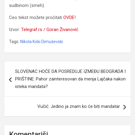
sudbinom (smeh).
Ceo tekst možete proćitati
OVDE
!
Izvor:
Telegraf.rs / Goran Živanović
Tags:
Nikola Koki Dimuševski
Navigacija
SLOVENAC HOĆE DA POSREDUJE IZMEĐU BEOGRADA I
članaka
PRIŠTINE: Pahor zainteresovan da menja Lajčaka nakon
isteka mandata?
Vučić: Jedino ja znam ko će biti mandatar
Komentariši