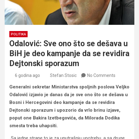
POLITIKA
Odalović: Sve ono što se dešava u
BiH je deo kampanje da se revidira
Dejtonski sporazum
6 godina ago
Stefan Stosic
No Comments
Generalni sekretar Ministarstva spoljnih poslova Veljko
Odalović izjavio je danas da je sve ono što se dešava u
Bosni i Hercegovini deo kampanje da se revidira
Dejtonski sporazum i upozorio da vrlo brinu izjave,
poput one Bakira Izetbegovića, da Milorada Dodika
smesta treba uhapsiti.
„Sa jedne strane to je za unutrašnju upotrebu, a sa druge