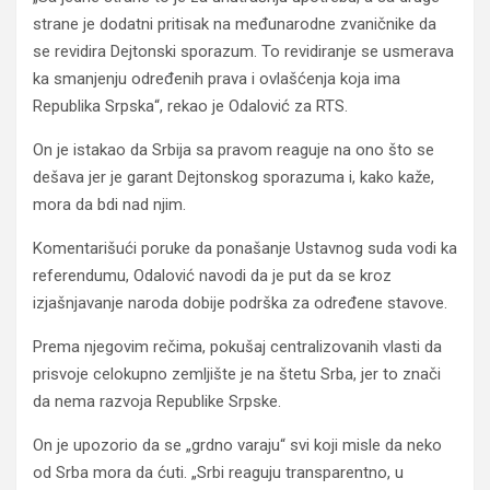
strane je dodatni pritisak na međunarodne zvaničnike da
se revidira Dejtonski sporazum. To revidiranje se usmerava
ka smanjenju određenih prava i ovlašćenja koja ima
Republika Srpska“, rekao je Odalović za RTS.
On je istakao da Srbija sa pravom reaguje na ono što se
dešava jer je garant Dejtonskog sporazuma i, kako kaže,
mora da bdi nad njim.
Komentarišući poruke da ponašanje Ustavnog suda vodi ka
referendumu, Odalović navodi da je put da se kroz
izjašnjavanje naroda dobije podrška za određene stavove.
Prema njegovim rečima, pokušaj centralizovanih vlasti da
prisvoje celokupno zemljište je na štetu Srba, jer to znači
da nema razvoja Republike Srpske.
On je upozorio da se „grdno varaju“ svi koji misle da neko
od Srba mora da ćuti. „Srbi reaguju transparentno, u