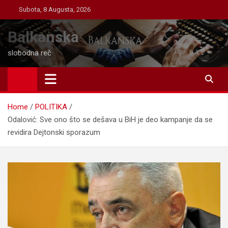
Skip
Subota, 8 Augusta, 2026
to
content
Balkanska
slobodna reč
Home
POLITIKA
Odalović: Sve ono što se dešava u BiH je deo kampanje da se
revidira Dejtonski sporazum