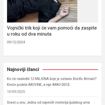
Vojnički trik koji će vam pomoći da zaspite
u roku od dva minuta
09/12/2024
Najnoviji članci
Ko će naslediti 12 MILIONA koje je ostavio Đorđo Armani?
Kreće podela IMOVINE, a nije IMAO DECE
10/09/2025
Svest u snu: Jedna od najvećih misterija ljudskog uma