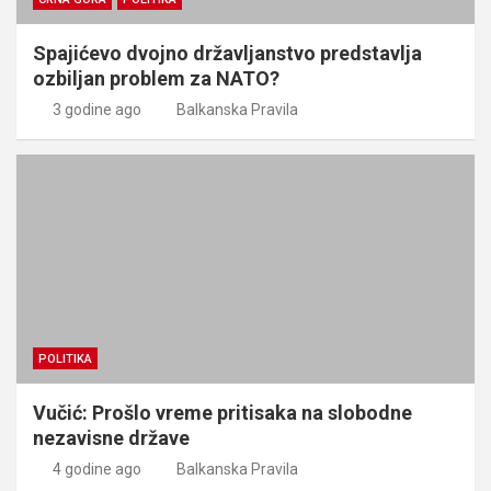
Spajićevo dvojno državljanstvo predstavlja
ozbiljan problem za NATO?
3 godine ago
Balkanska Pravila
POLITIKA
Vučić: Prošlo vreme pritisaka na slobodne
nezavisne države
4 godine ago
Balkanska Pravila