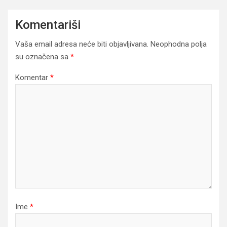
Komentariši
Vaša email adresa neće biti objavljivana.
Neophodna polja
su označena sa
*
Komentar
*
Ime
*