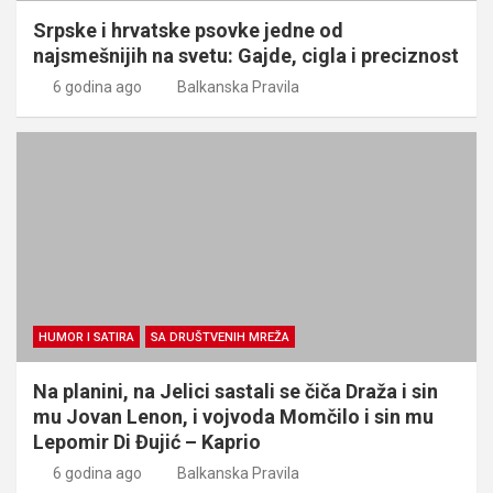
Srpske i hrvatske psovke jedne od
najsmešnijih na svetu: Gajde, cigla i preciznost
6 godina ago
Balkanska Pravila
HUMOR I SATIRA
SA DRUŠTVENIH MREŽA
Na planini, na Jelici sastali se čiča Draža i sin
mu Jovan Lenon, i vojvoda Momčilo i sin mu
Lepomir Di Đujić – Kaprio
6 godina ago
Balkanska Pravila