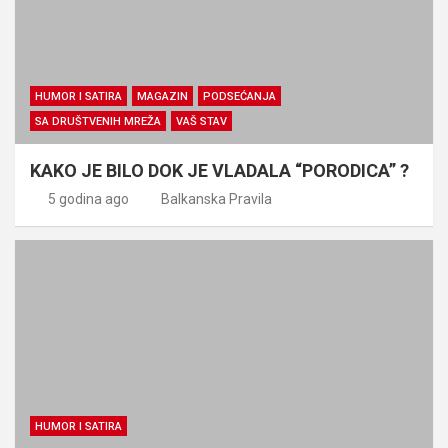
HUMOR I SATIRA
MAGAZIN
PODSEĆANJA
SA DRUŠTVENIH MREŽA
VAŠ STAV
KAKO JE BILO DOK JE VLADALA “PORODICA” ?
5 godina ago
Balkanska Pravila
HUMOR I SATIRA