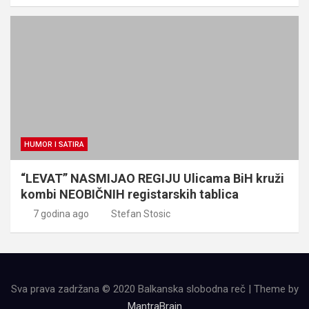
HUMOR I SATIRA
“LEVAT” NASMIJAO REGIJU Ulicama BiH kruži
kombi NEOBIČNIH registarskih tablica
7 godina ago
Stefan Stosic
Sva prava zadržana © 2020 Balkanska slobodna reč | Theme by
MantraBrain