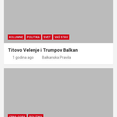
KOLUMNE
POLITIKA
SVET
VAŠ STAV
Titovo Velenje i Trumpov Balkan
1 godina ago
Balkanska Pravila
CRNA GORA
POLITIKA