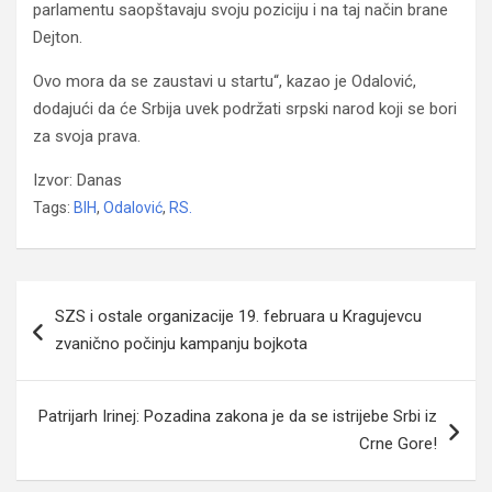
parlamentu saopštavaju svoju poziciju i na taj način brane
Dejton.
Ovo mora da se zaustavi u startu“, kazao je Odalović,
dodajući da će Srbija uvek podržati srpski narod koji se bori
za svoja prava.
Izvor: Danas
Tags:
BIH
,
Odalović
,
RS.
Navigacija
SZS i ostale organizacije 19. februara u Kragujevcu
članaka
zvanično počinju kampanju bojkota
Patrijarh Irinej: Pozadina zakona je da se istrijebe Srbi iz
Crne Gore!