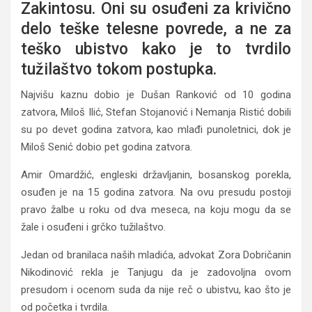
Zakintosu. Oni su osuđeni za krivično
delo teške telesne povrede, a ne za
teško ubistvo kako je to tvrdilo
tužilaštvo tokom postupka.
Najvišu kaznu dobio je Dušan Ranković od 10 godina
zatvora, Miloš Ilić, Stefan Stojanović i Nemanja Ristić dobili
su po devet godina zatvora, kao mlađi punoletnici, dok je
Miloš Senić dobio pet godina zatvora.
Amir Omardžić, engleski državljanin, bosanskog porekla,
osuđen je na 15 godina zatvora. Na ovu presudu postoji
pravo žalbe u roku od dva meseca, na koju mogu da se
žale i osuđeni i grčko tužilaštvo.
Jedan od branilaca naših mladića, advokat Zora Dobričanin
Nikodinović rekla je Tanjugu da je zadovoljna ovom
presudom i ocenom suda da nije reč o ubistvu, kao što je
od početka i tvrdila.