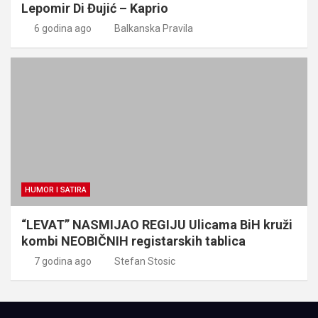
Lepomir Di Đujić – Kaprio
6 godina ago
Balkanska Pravila
HUMOR I SATIRA
“LEVAT” NASMIJAO REGIJU Ulicama BiH kruži
kombi NEOBIČNIH registarskih tablica
7 godina ago
Stefan Stosic