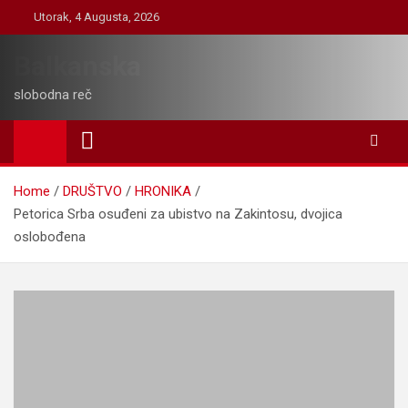
Skip
Utorak, 4 Augusta, 2026
to
content
Balkanska
slobodna reč
Home
DRUŠTVO
HRONIKA
Petorica Srba osuđeni za ubistvo na Zakintosu, dvojica
oslobođena