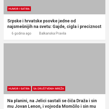
HUMOR I SATIRA
Srpske i hrvatske psovke jedne od
najsmešnijih na svetu: Gajde, cigla i preciznost
6 godina ago
Balkanska Pravila
HUMOR I SATIRA
SA DRUŠTVENIH MREŽA
Na planini, na Jelici sastali se čiča Draža i sin
mu Jovan Lenon, i vojvoda Momčilo i sin mu