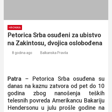
HRONIKA
Petorica Srba osuđeni za ubistvo
na Zakintosu, dvojica oslobođena
8 godina ago
Balkanska Pravila
Petorica Srba osuđeni za ubistvo na Zakintosu, dvojica
oslobođena
Patra
– Petorica Srba osuđena su
danas na kaznu zatvora od pet do 10
godina zbog nanošenja teških
telesnih povreda Amerikancu Bakariju
Hendersonu u julu prošle godine na