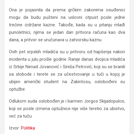
Ona je pojasnila da prema grčkim zakonima osuđenici
mogu da budu pušteni na uslovni otpust posle jedne
trećine izdržane kazne. Takođe, kada su u pitanju mlađi
punoletnici, njima se jedan dan pritvora računa kao dva
dana, a pritvor se uručunava u zatvorsku kaznu.
Ovih pet srpskih mladića su u pritvoru od hapšenja nakon
incidenta u julu prošle godine. Ranije danas dvojica mladića
iz Srbije Nenad Jovanović i Siniša Petrović, koji su se branili
sa slobode i terete se za učestvovanje u tuči u kojoj je
ubijen američki student na Zakintosu, oslobođeni su
optužbe.
Odlukom suda oslobođen je i barmen Jorgos Skijadopulos,
koji se posle izmena optužnice nije više teretio za ubistvo,
već za tuču.
Izvor:
Politika