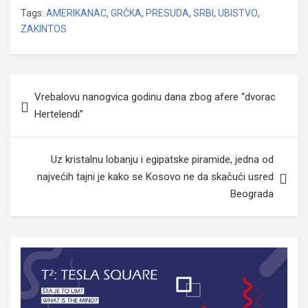
Tags:
AMERIKANAC
,
GRČKA
,
PRESUDA
,
SRBI
,
UBISTVO
,
ZAKINTOS
Navigacija
Vrebalovu nanogvica godinu dana zbog afere “dvorac
članaka
Hertelendi”
Uz kristalnu lobanju i egipatske piramide, jedna od
najvećih tajni je kako se Kosovo ne da skačući usred
Beograda