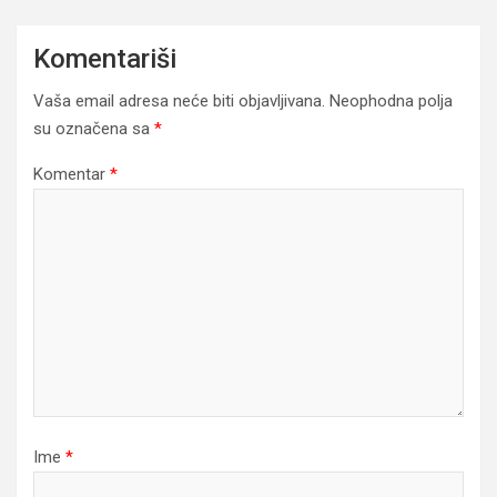
Komentariši
Vaša email adresa neće biti objavljivana.
Neophodna polja
su označena sa
*
Komentar
*
Ime
*