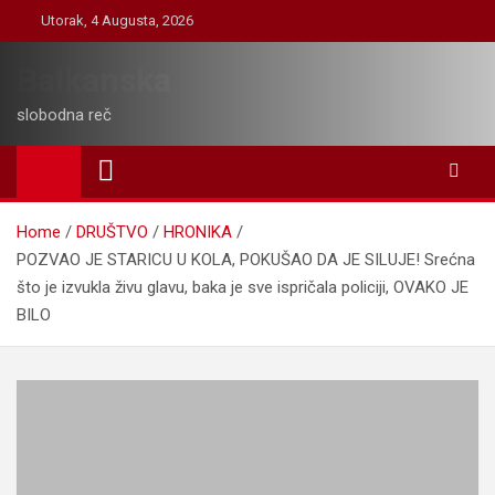
Skip
Utorak, 4 Augusta, 2026
to
content
Balkanska
slobodna reč
Home
DRUŠTVO
HRONIKA
POZVAO JE STARICU U KOLA, POKUŠAO DA JE SILUJE! Srećna
što je izvukla živu glavu, baka je sve ispričala policiji, OVAKO JE
BILO