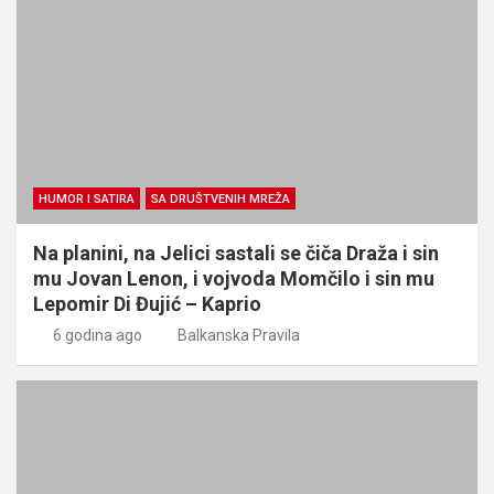
HUMOR I SATIRA
SA DRUŠTVENIH MREŽA
Na planini, na Jelici sastali se čiča Draža i sin
mu Jovan Lenon, i vojvoda Momčilo i sin mu
Lepomir Di Đujić – Kaprio
6 godina ago
Balkanska Pravila