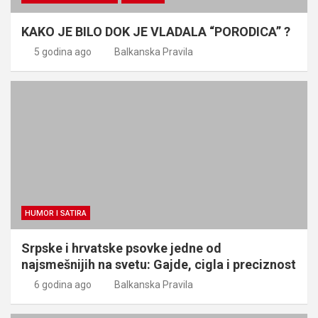
KAKO JE BILO DOK JE VLADALA “PORODICA” ?
5 godina ago
Balkanska Pravila
HUMOR I SATIRA
Srpske i hrvatske psovke jedne od
najsmešnijih na svetu: Gajde, cigla i preciznost
6 godina ago
Balkanska Pravila