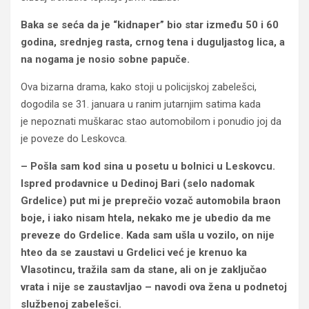
Baka se seća da je “kidnaper” bio star između 50 i 60
godina, srednjeg rasta, crnog tena i duguljastog lica, a
na nogama je nosio sobne papuče.
Ova bizarna drama, kako stoji u policijskoj zabelešci,
dogodila se 31. januara u ranim jutarnjim satima kada
je nepoznati muškarac stao automobilom i ponudio joj da
je poveze do Leskovca.
– Pošla sam kod sina u posetu u bolnici u Leskovcu.
Ispred prodavnice u Dedinoj Bari (selo nadomak
Grdelice) put mi je preprečio vozač automobila braon
boje, i iako nisam htela, nekako me je ubedio da me
preveze do Grdelice. Kada sam ušla u vozilo, on nije
hteo da se zaustavi u Grdelici već je krenuo ka
Vlasotincu, tražila sam da stane, ali on je zaključao
vrata i nije se zaustavljao – navodi ova žena u podnetoj
službenoj zabelešci.