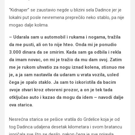
“Kidnaper” se zaustavio negde u blizini sela Dadince jer je
lokalni put posle nevremena preprečilo neko stablo, pa nije
mogao dalje kolima.
– Udarala sam u automobil i rukama i nogama, tražila
da me pusti, ali on to nije hteo. Onda mi je ponudio
3.000 dinara da se smirim. Kada sam ga odbila i rekla
da imam novac, on mi je tražio da mu dam svoj. Zatim
me je rukom uhvatio za nogu iznad kolena, stisnuo me
je, a ja sam nastavila da udaram u vrata vozila, usled
čega je spalo staklo. Ja sam to iskoristila da bacim
svoje stvari kroz otvoreni prozor, a on je tek tada
otključao auto i kazao da mogu da idem – navodi dalje
ova starica.
Nesrećna starica se pešice vratila do Grdelice koja je od
tog Dadinca udaljena desetak kilometara i svom bratancu
ispričala sve što se desilo, nakon čega je sve prijavila