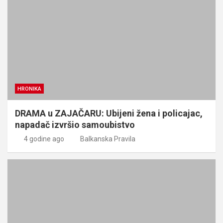
HRONIKA
DRAMA u ZAJAČARU: Ubijeni žena i policajac,
napadač izvršio samoubistvo
4 godine ago
Balkanska Pravila