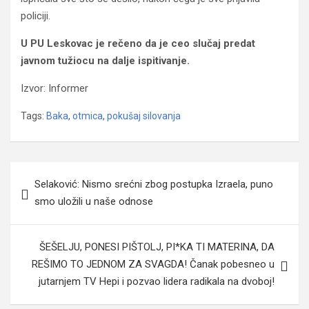
policiji.
U PU Leskovac je rečeno da je ceo slučaj predat
javnom tužiocu na dalje ispitivanje.
Izvor: Informer
Tags:
Baka
,
otmica
,
pokušaj silovanja
Navigacija
Selaković: Nismo srećni zbog postupka Izraela, puno
članaka
smo uložili u naše odnose
ŠEŠELJU, PONESI PIŠTOLJ, PI*KA TI MATERINA, DA
REŠIMO TO JEDNOM ZA SVAGDA! Čanak pobesneo u
jutarnjem TV Hepi i pozvao lidera radikala na dvoboj!