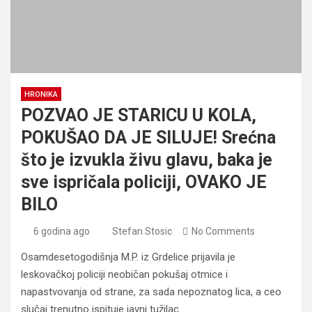
HRONIKA
POZVAO JE STARICU U KOLA,
POKUŠAO DA JE SILUJE! Srećna
što je izvukla živu glavu, baka je
sve ispričala policiji, OVAKO JE
BILO
6 godina ago
Stefan Stosic
No Comments
Osamdesetogodišnja M.P. iz Grdelice prijavila je
leskovačkoj policiji neobičan pokušaj otmice i
napastvovanja od strane, za sada nepoznatog lica, a ceo
slučaj trenutno ispituje javni tužilac.