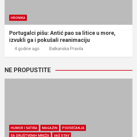
HRONIKA
Portugalci pišu: Antić pao sa litice u more,
izvukli ga i pokušali reanimaciju
4 godine ago
Balkanska Pravila
NE PROPUSTITE
HUMOR I SATIRA
MAGAZIN
PODSEĆANJA
SA DRUŠTVENIH MREŽA
VAŠ STAV