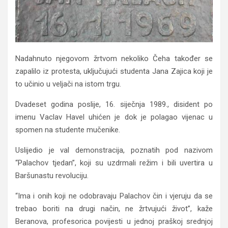
Nadahnuto njegovom žrtvom nekoliko Čeha također se
zapalilo iz protesta, uključujući studenta Jana Zajica koji je
to učinio u veljači na istom trgu.
Dvadeset godina poslije, 16. siječnja 1989., disident po
imenu Vaclav Havel uhićen je dok je polagao vijenac u
spomen na studente mučenike.
Uslijedio je val demonstracija, poznatih pod nazivom
“Palachov tjedan”, koji su uzdrmali režim i bili uvertira u
Baršunastu revoluciju.
“Ima i onih koji ne odobravaju Palachov čin i vjeruju da se
trebao boriti na drugi način, ne žrtvujući život”, kaže
Beranova, profesorica povijesti u jednoj praškoj srednjoj