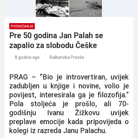
PODSEĆANJA
Pre 50 godina Jan Palah se
zapalio za slobodu Češke
8 godina ago
Balkanska Pravila
Pre 50 godina Jan Palah se zapalio za slobodu Češke
PRAG – “Bio je introvertiran, uvijek
zadubljen u knjige i novine, volio je
povijest, interesirala ga je filozofija.”
Pola stoljeća je prošlo, ali 70-
godišnju Ivanu Žižkovu uvijek
preplave emocije kada pripovijeda o
kolegi iz razreda Janu Palachu.