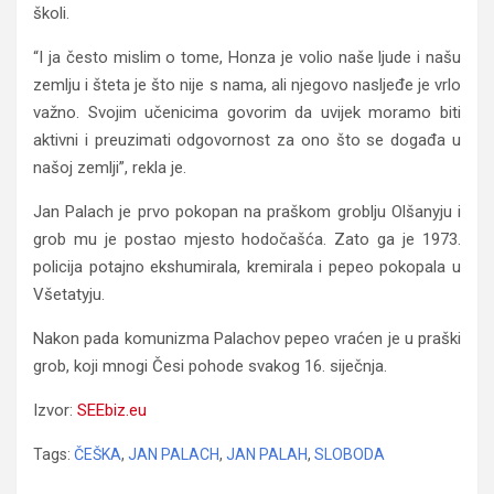
školi.
“I ja često mislim o tome, Honza je volio naše ljude i našu
zemlju i šteta je što nije s nama, ali njegovo nasljeđe je vrlo
važno. Svojim učenicima govorim da uvijek moramo biti
aktivni i preuzimati odgovornost za ono što se događa u
našoj zemlji”, rekla je.
Jan Palach je prvo pokopan na praškom groblju Olšanyju i
grob mu je postao mjesto hodočašća. Zato ga je 1973.
policija potajno ekshumirala, kremirala i pepeo pokopala u
Všetatyju.
Nakon pada komunizma Palachov pepeo vraćen je u praški
grob, koji mnogi Česi pohode svakog 16. siječnja.
Izvor:
SEEbiz.eu
Tags:
ČEŠKA
,
JAN PALACH
,
JAN PALAH
,
SLOBODA