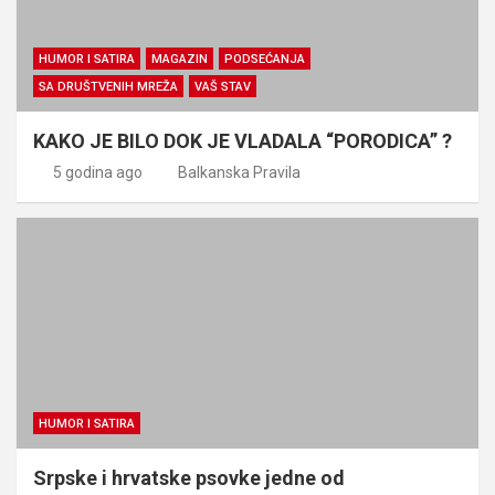
HUMOR I SATIRA
MAGAZIN
PODSEĆANJA
SA DRUŠTVENIH MREŽA
VAŠ STAV
KAKO JE BILO DOK JE VLADALA “PORODICA” ?
5 godina ago
Balkanska Pravila
HUMOR I SATIRA
Srpske i hrvatske psovke jedne od