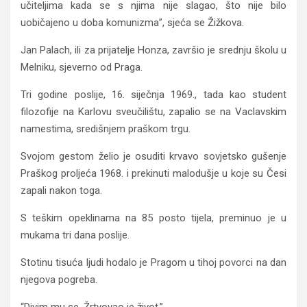
učiteljima kada se s njima nije slagao, što nije bilo
uobičajeno u doba komunizma”, sjeća se Žižkova.
Jan Palach, ili za prijatelje Honza, završio je srednju školu u
Melniku, sjeverno od Praga.
Tri godine poslije, 16. siječnja 1969., tada kao student
filozofije na Karlovu sveučilištu, zapalio se na Vaclavskim
namestima, središnjem praškom trgu.
Svojom gestom želio je osuditi krvavo sovjetsko gušenje
Praškog proljeća 1968. i prekinuti malodušje u koje su Česi
zapali nakon toga.
S teškim opeklinama na 85 posto tijela, preminuo je u
mukama tri dana poslije.
Stotinu tisuća ljudi hodalo je Pragom u tihoj povorci na dan
njegova pogreba.