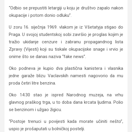
“Odbio se prepustiti letargiji u koju je društvo zapalo nakon
okupacije i potom donio odluku”.
U zoru 16. siječnja 1969. vlakom je iz Všetatyja stigao do
Praga. U svojoj studentskoj sobi završio je proglas kojim je
tražio ukidanje cenzure i zabranu propagandnog lista
Zpravy (Vijesti) koji su tiskale okupacijske snage i vrvio je
onime što se danas naziva “fake news”.
Oko podneva je kupio dva plastična kanistera i vlasnika
jedne garaže blizu Vaclavskih namesti nagovorio da mu
proda četiri litre benzina.
Oko 14:30 stao je ispred Narodnog muzeja, na vrhu
glavnog praškog trga, u to doba dana krcata ljudima. Polio
se benzinom i užgao žigicu.
“Postoje trenuci u povijesti kada morate učiniti nešto”,
uspio je prošaputati u bolničkoj postelji.