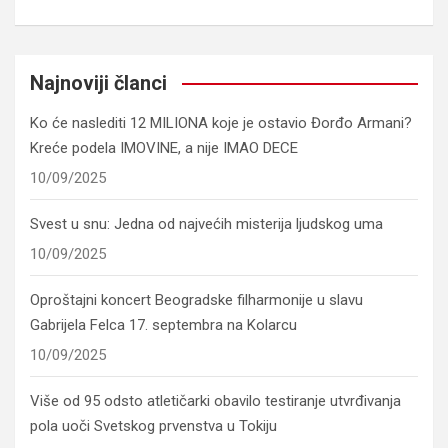
Najnoviji članci
Ko će naslediti 12 MILIONA koje je ostavio Đorđo Armani?
Kreće podela IMOVINE, a nije IMAO DECE
10/09/2025
Svest u snu: Jedna od najvećih misterija ljudskog uma
10/09/2025
Oproštajni koncert Beogradske filharmonije u slavu
Gabrijela Felca 17. septembra na Kolarcu
10/09/2025
Više od 95 odsto atletičarki obavilo testiranje utvrđivanja
pola uoči Svetskog prvenstva u Tokiju