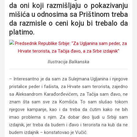
da oni koji razmišljaju o pokazivanju
mišića u odnosima sa Prištinom treba
da razmisle o ceni koju bi trebalo da
platimo.
Ilustracija Balkanska
– Interesantno je da sam za Sulejmana Ugljanina i njegove
pristalice peder i fašista, za Hrvate sam terorista, zajedno
sa Aleksandrom Karađorđevićem, za Tačija sam đavo, ne
znam šta sam sve za Komšića. To sam slušao tokom
njegove kampanje, kao i da treba da ćutim kako ne bih
imao problema s njim. Za dobar deo ljudi u Srbiji sam
izdajnik, jer treba da budem i đavo i terorista na kub da ne
budem izdajnik – konstatovao je Vučić.