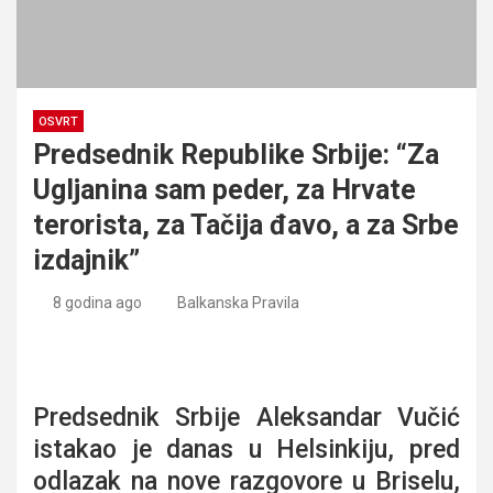
OSVRT
Predsednik Republike Srbije: “Za
Ugljanina sam peder, za Hrvate
terorista, za Tačija đavo, a za Srbe
izdajnik”
8 godina ago
Balkanska Pravila
Predsednik Republike Srbije: “Za Ugljanina sam peder, za
Hrvate terorista, za Tačija đavo, a za Srbe izdajnik”
Predsednik Srbije Aleksandar Vučić
istakao je danas u Helsinkiju, pred
odlazak na nove razgovore u Briselu,