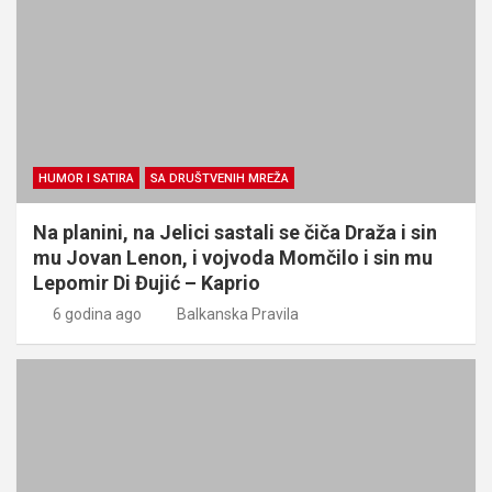
HUMOR I SATIRA
SA DRUŠTVENIH MREŽA
Na planini, na Jelici sastali se čiča Draža i sin
mu Jovan Lenon, i vojvoda Momčilo i sin mu
Lepomir Di Đujić – Kaprio
6 godina ago
Balkanska Pravila