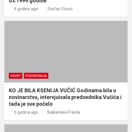
03.1999.godine
4 godine ago
Stefan Stosic
OSVRT
PODSEĆANJA
KO JE BILA KSENIJA VUČIĆ Godinama bila u
novinarstvu, intervjuisala predsednika Vučića i
tada je sve počelo
5 godina ago
Balkanska Pravila