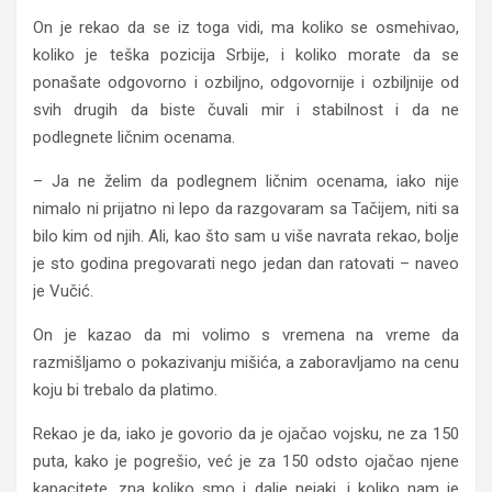
On je rekao da se iz toga vidi, ma koliko se osmehivao,
koliko je teška pozicija Srbije, i koliko morate da se
ponašate odgovorno i ozbiljno, odgovornije i ozbiljnije od
svih drugih da biste čuvali mir i stabilnost i da ne
podlegnete ličnim ocenama.
– Ja ne želim da podlegnem ličnim ocenama, iako nije
nimalo ni prijatno ni lepo da razgovaram sa Tačijem, niti sa
bilo kim od njih. Ali, kao što sam u više navrata rekao, bolje
je sto godina pregovarati nego jedan dan ratovati – naveo
je Vučić.
On je kazao da mi volimo s vremena na vreme da
razmišljamo o pokazivanju mišića, a zaboravljamo na cenu
koju bi trebalo da platimo.
Rekao je da, iako je govorio da je ojačao vojsku, ne za 150
puta, kako je pogrešio, već je za 150 odsto ojačao njene
kapacitete, zna koliko smo i dalje nejaki, i koliko nam je