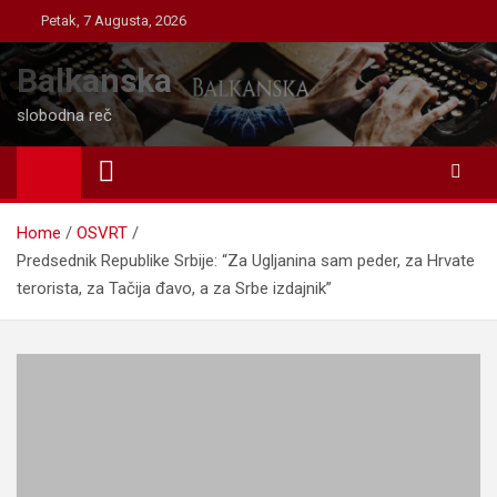
Skip
Petak, 7 Augusta, 2026
to
content
Balkanska
slobodna reč
Home
OSVRT
Predsednik Republike Srbije: “Za Ugljanina sam peder, za Hrvate
terorista, za Tačija đavo, a za Srbe izdajnik”