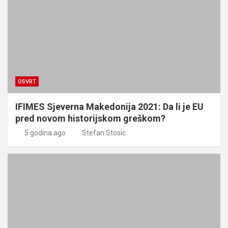
OSVRT
IFIMES Sjeverna Makedonija 2021: Da li je EU
pred novom historijskom greškom?
5 godina ago
Stefan Stosic