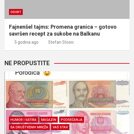
OSVRT
Fajnenšel tajms: Promena granica – gotovo
savršen recept za sukobe na Balkanu
5 godina ago
Stefan Stosic
NE PROPUSTITE
HUMOR I SATIRA
MAGAZIN
PODSEĆANJA
SA DRUŠTVENIH MREŽA
VAŠ STAV