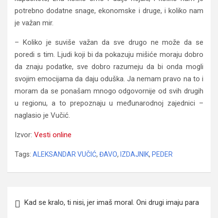
potrebno dodatne snage, ekonomske i druge, i koliko nam
je važan mir.
– Koliko je suviše važan da sve drugo ne može da se
poredi s tim. Ljudi koji bi da pokazuju mišiće moraju dobro
da znaju podatke, sve dobro razumeju da bi onda mogli
svojim emocijama da daju oduška. Ja nemam pravo na to i
moram da se ponašam mnogo odgovornije od svih drugih
u regionu, a to prepoznaju u međunarodnoj zajednici –
naglasio je Vučić.
Izvor:
Vesti online
Tags:
ALEKSANDAR VUČIĆ
,
ĐAVO
,
IZDAJNIK
,
PEDER
Navigacija
Kad se kralo, ti nisi, jer imaš moral. Oni drugi imaju para
članaka