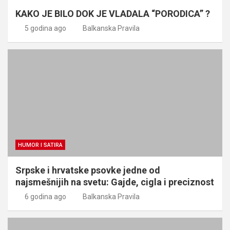
KAKO JE BILO DOK JE VLADALA “PORODICA” ?
5 godina ago
Balkanska Pravila
HUMOR I SATIRA
Srpske i hrvatske psovke jedne od
najsmešnijih na svetu: Gajde, cigla i preciznost
6 godina ago
Balkanska Pravila