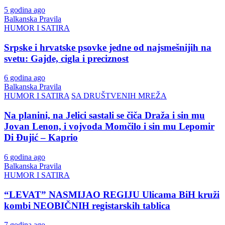
5 godina ago
Balkanska Pravila
HUMOR I SATIRA
Srpske i hrvatske psovke jedne od najsmešnijih na
svetu: Gajde, cigla i preciznost
6 godina ago
Balkanska Pravila
HUMOR I SATIRA
SA DRUŠTVENIH MREŽA
Na planini, na Jelici sastali se čiča Draža i sin mu
Jovan Lenon, i vojvoda Momčilo i sin mu Lepomir
Di Đujić – Kaprio
6 godina ago
Balkanska Pravila
HUMOR I SATIRA
“LEVAT” NASMIJAO REGIJU Ulicama BiH kruži
kombi NEOBIČNIH registarskih tablica
7 godina ago