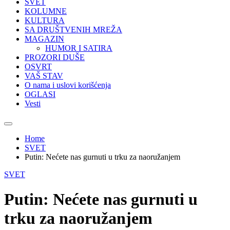
SVET
KOLUMNE
KULTURA
SA DRUŠTVENIH MREŽA
MAGAZIN
HUMOR I SATIRA
PROZORI DUŠE
OSVRT
VAŠ STAV
O nama i uslovi korišćenja
OGLASI
Vesti
Home
SVET
Putin: Nećete nas gurnuti u trku za naoružanjem
SVET
Putin: Nećete nas gurnuti u
trku za naoružanjem