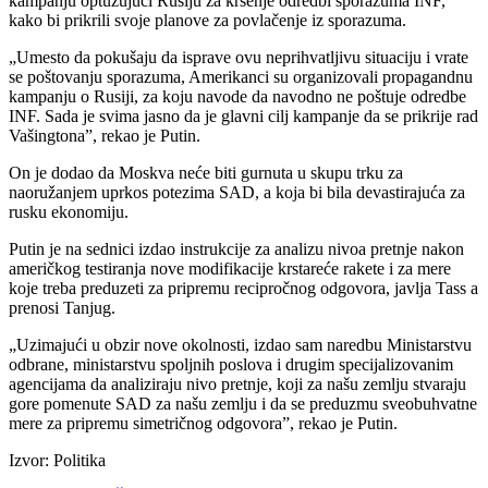
kampanju optužujući Rusiju za kršenje odredbi sporazuma INF,
kako bi prikrili svoje planove za povlačenje iz sporazuma.
„Umesto da pokušaju da isprave ovu neprihvatljivu situaciju i vrate
se poštovanju sporazuma, Amerikanci su organizovali propagandnu
kampanju o Rusiji, za koju navode da navodno ne poštuje odredbe
INF. Sada je svima jasno da je glavni cilj kampanje da se prikrije rad
Vašingtona”, rekao je Putin.
On je dodao da Moskva neće biti gurnuta u skupu trku za
naoružanjem uprkos potezima SAD, a koja bi bila devastirajuća za
rusku ekonomiju.
Putin je na sednici izdao instrukcije za analizu nivoa pretnje nakon
američkog testiranja nove modifikacije krstareće rakete i za mere
koje treba preduzeti za pripremu recipročnog odgovora, javlja Tass a
prenosi Tanjug.
„Uzimajući u obzir nove okolnosti, izdao sam naredbu Ministarstvu
odbrane, ministarstvu spoljnih poslova i drugim specijalizovanim
agencijama da analiziraju nivo pretnje, koji za našu zemlju stvaraju
gore pomenute SAD za našu zemlju i da se preduzmu sveobuhvatne
mere za pripremu simetričnog odgovora”, rekao je Putin.
Izvor: Politika