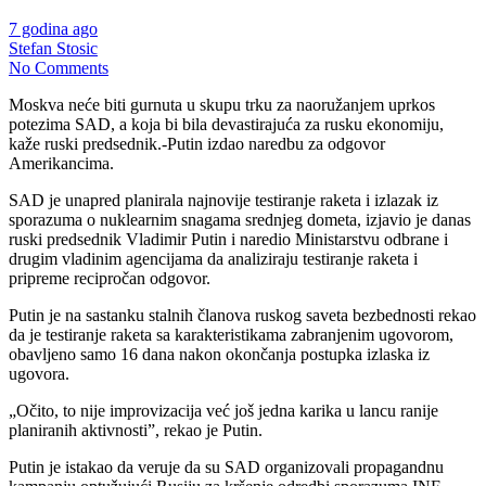
7 godina ago
Stefan Stosic
No Comments
Moskva neće biti gurnuta u skupu trku za naoružanjem uprkos
potezima SAD, a koja bi bila devastirajuća za rusku ekonomiju,
kaže ruski predsednik.-Putin izdao naredbu za odgovor
Amerikancima.
SAD je unapred planirala najnovije testiranje raketa i izlazak iz
sporazuma o nuklearnim snagama srednjeg dometa, izjavio je danas
ruski predsednik Vladimir Putin i naredio Ministarstvu odbrane i
drugim vladinim agencijama da analiziraju testiranje raketa i
pripreme recipročan odgovor.
Putin je na sastanku stalnih članova ruskog saveta bezbednosti rekao
da je testiranje raketa sa karakteristikama zabranjenim ugovorom,
obavljeno samo 16 dana nakon okončanja postupka izlaska iz
ugovora.
„Očito, to nije improvizacija već još jedna karika u lancu ranije
planiranih aktivnosti”, rekao je Putin.
Putin je istakao da veruje da su SAD organizovali propagandnu