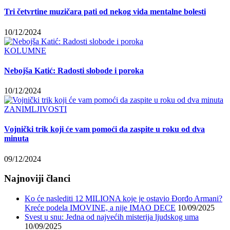
Tri četvrtine muzičara pati od nekog vida mentalne bolesti
10/12/2024
KOLUMNE
Nebojša Katić: Radosti slobode i poroka
10/12/2024
ZANIMLJIVOSTI
Vojnički trik koji će vam pomoći da zaspite u roku od dva
minuta
09/12/2024
Najnoviji članci
Ko će naslediti 12 MILIONA koje je ostavio Đorđo Armani?
Kreće podela IMOVINE, a nije IMAO DECE
10/09/2025
Svest u snu: Jedna od najvećih misterija ljudskog uma
10/09/2025