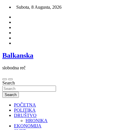
Skip
Subota, 8 Augusta, 2026
to
content
Balkanska
slobodna reč
Search
Search
POČETNA
POLITIKA
DRUŠTVO
HRONIKA
EKONOMIJA