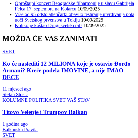
Oproštajni koncert Beogradske filharmonije u slavu Gabrijela
Felca 17. septembra na Kolarcu
10/09/2025
Više od 95 odsto atletičarki obavilo testiranje utvrđivanja pola
uoči Svetskog prvenstva u Tokiju
10/09/2025
Koliko je koštao Drugi svetski rat?
10/09/2025
MOŽDA ĆE VAS ZANIMATI
SVET
Ko će naslediti 12 MILIONA koje je ostavio Đorđo
Armani? Kreće podela IMOVINE, a nije IMAO
DECE
11 mjeseci ago
Stefan Stosic
KOLUMNE
POLITIKA
SVET
VAŠ STAV
Titovo Velenje i Trumpov Balkan
1 godina ago
Balkanska Pravila
SVET