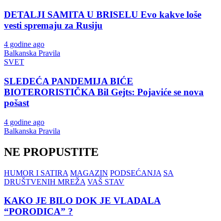
DETALJI SAMITA U BRISELU Evo kakve loše
vesti spremaju za Rusiju
4 godine ago
Balkanska Pravila
SVET
SLEDEĆA PANDEMIJA BIĆE
BIOTERORISTIČKA Bil Gejts: Pojaviće se nova
pošast
4 godine ago
Balkanska Pravila
NE PROPUSTITE
HUMOR I SATIRA
MAGAZIN
PODSEĆANJA
SA
DRUŠTVENIH MREŽA
VAŠ STAV
KAKO JE BILO DOK JE VLADALA
“PORODICA” ?