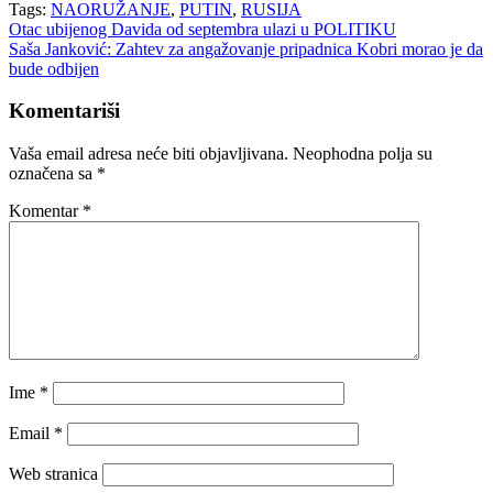
Tags:
NAORUŽANJE
,
PUTIN
,
RUSIJA
Navigacija
Otac ubijenog Davida od septembra ulazi u POLITIKU
Saša Janković: Zahtev za angažovanje pripadnica Kobri morao je da
članaka
bude odbijen
Komentariši
Vaša email adresa neće biti objavljivana.
Neophodna polja su
označena sa
*
Komentar
*
Ime
*
Email
*
Web stranica