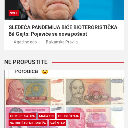
SVET
SLEDEĆA PANDEMIJA BIĆE BIOTERORISTIČKA
Bil Gejts: Pojaviće se nova pošast
4 godine ago
Balkanska Pravila
NE PROPUSTITE
HUMOR I SATIRA
MAGAZIN
PODSEĆANJA
SA DRUŠTVENIH MREŽA
VAŠ STAV