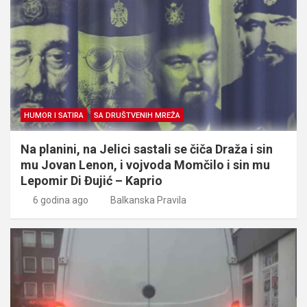
HUMOR I SATIRA
SA DRUŠTVENIH MREŽA
Na planini, na Jelici sastali se čiča Draža i sin
mu Jovan Lenon, i vojvoda Momčilo i sin mu
Lepomir Di Đujić – Kaprio
6 godina ago
Balkanska Pravila