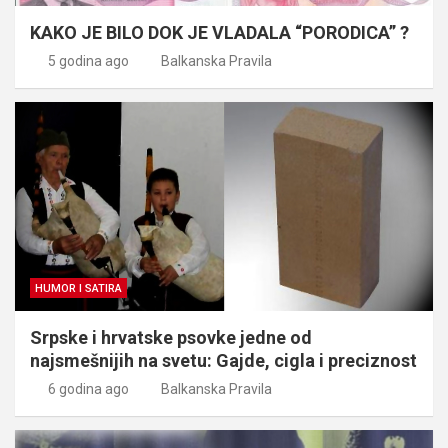
KAKO JE BILO DOK JE VLADALA “PORODICA” ?
5 godina ago
Balkanska Pravila
HUMOR I SATIRA
Srpske i hrvatske psovke jedne od
najsmešnijih na svetu: Gajde, cigla i preciznost
6 godina ago
Balkanska Pravila