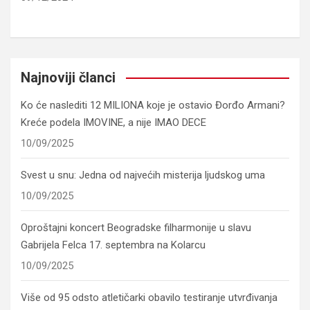
Najnoviji članci
Ko će naslediti 12 MILIONA koje je ostavio Đorđo Armani?
Kreće podela IMOVINE, a nije IMAO DECE
10/09/2025
Svest u snu: Jedna od najvećih misterija ljudskog uma
10/09/2025
Oproštajni koncert Beogradske filharmonije u slavu
Gabrijela Felca 17. septembra na Kolarcu
10/09/2025
Više od 95 odsto atletičarki obavilo testiranje utvrđivanja