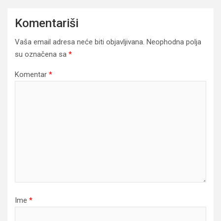
Komentariši
Vaša email adresa neće biti objavljivana.
Neophodna polja
su označena sa
*
Komentar
*
Ime
*