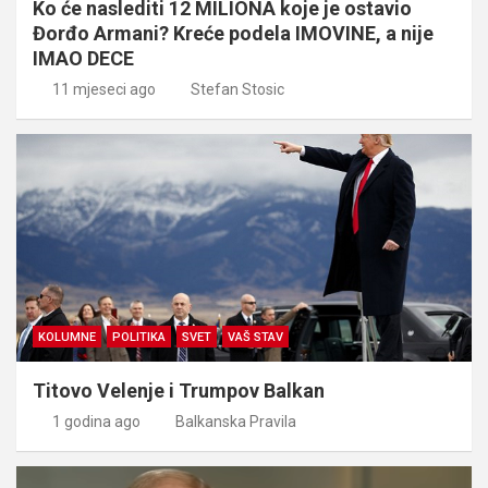
Ko će naslediti 12 MILIONA koje je ostavio
Đorđo Armani? Kreće podela IMOVINE, a nije
IMAO DECE
11 mjeseci ago
Stefan Stosic
KOLUMNE
POLITIKA
SVET
VAŠ STAV
Titovo Velenje i Trumpov Balkan
1 godina ago
Balkanska Pravila