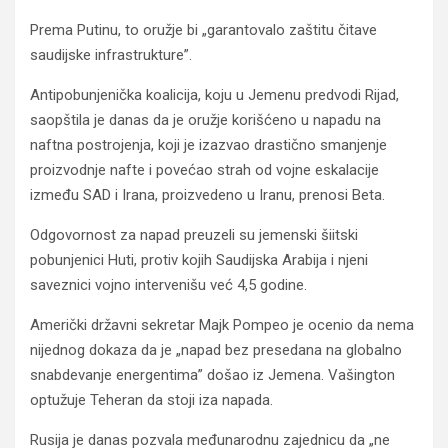
Prema Putinu, to oružje bi „garantovalo zaštitu čitave
saudijske infrastrukture”.
Antipobunjenička koalicija, koju u Jemenu predvodi Rijad,
saopštila je danas da je oružje korišćeno u napadu na
naftna postrojenja, koji je izazvao drastično smanjenje
proizvodnje nafte i povećao strah od vojne eskalacije
između SAD i Irana, proizvedeno u Iranu, prenosi Beta.
Odgovornost za napad preuzeli su jemenski šiitski
pobunjenici Huti, protiv kojih Saudijska Arabija i njeni
saveznici vojno intervenišu već 4,5 godine.
Američki državni sekretar Majk Pompeo je ocenio da nema
nijednog dokaza da je „napad bez presedana na globalno
snabdevanje energentima” došao iz Jemena. Vašington
optužuje Teheran da stoji iza napada.
Rusija je danas pozvala međunarodnu zajednicu da „ne