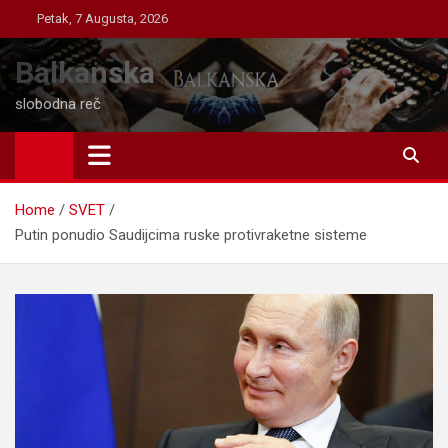
Skip
Petak, 7 Augusta, 2026
to
content
Balkanska
slobodna reč
Home
SVET
Putin ponudio Saudijcima ruske protivraketne sisteme