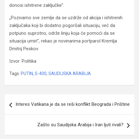
donosi ishitrene zaključke”.
„Pozivamo sve zemlje da se uzdrže od akcija i ishitrenih
zaključaka koji bi dodatno pogoršali situaciju, već da
potpuno suprotno, održe liniju koja će pomoći da se
situacija umiri”, rekao je novinarima portparol Kremlja
Dmitrij Peskov.
Izvor: Politika
Tags:
PUTIN
,
S-400
,
SAUDIJSKA ARABIJA
Navigacija
Interes Vatikana je da se reši konflikt Beograda i Prištine
članaka
Zašto su Saudijska Arabija i Iran ljuti rivali?