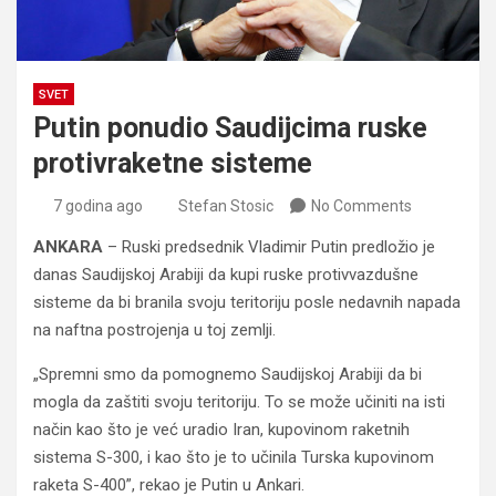
SVET
Putin ponudio Saudijcima ruske
protivraketne sisteme
7 godina ago
Stefan Stosic
No Comments
ANKARA
– Ruski predsednik Vladimir Putin predložio je
danas Saudijskoj Arabiji da kupi ruske protivvazdušne
sisteme da bi branila svoju teritoriju posle nedavnih napada
na naftna postrojenja u toj zemlji.
„Spremni smo da pomognemo Saudijskoj Arabiji da bi
mogla da zaštiti svoju teritoriju. To se može učiniti na isti
način kao što je već uradio Iran, kupovinom raketnih
sistema S-300, i kao što je to učinila Turska kupovinom
raketa S-400”, rekao je Putin u Ankari.