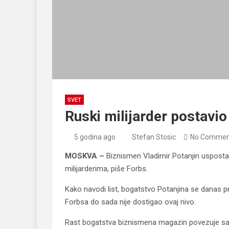
SVET
Ruski milijarder postavi
5 godina ago
Stefan Stosic
No Commen
MOSKVA –
Biznismen Vladimir Potanjin usposta
milijarderima, piše Forbs.
Kako navodi list, bogatstvo Potanjina se danas pr
Forbsa do sada nije dostigao ovaj nivo.
Rast bogatstva biznismena magazin povezuje sa p