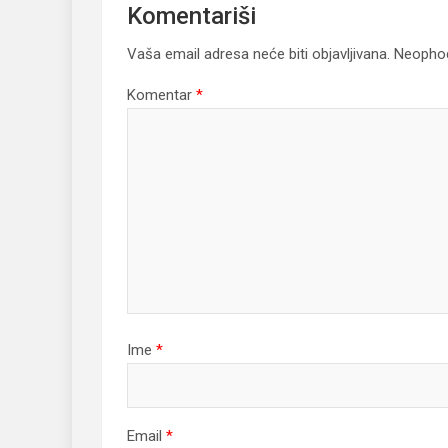
Komentariši
Vaša email adresa neće biti objavljivana.
Neophod
Komentar
*
Ime
*
Email
*