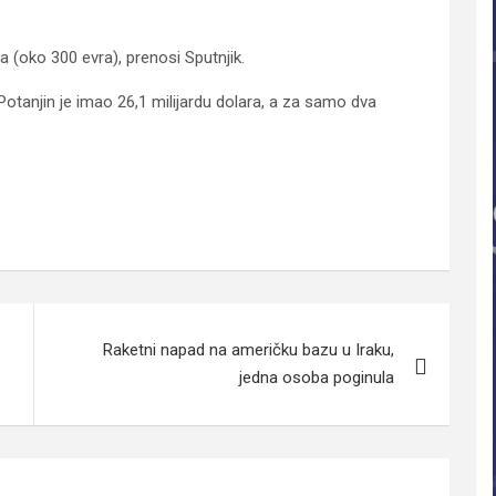
a (oko 300 evra), prenosi Sputnjik.
tanjin je imao 26,1 milijardu dolara, a za samo dva
Raketni napad na američku bazu u Iraku,
jedna osoba poginula