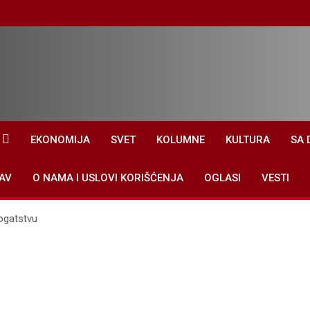
EKONOMIJA
SVET
KOLUMNE
KULTURA
SA 
AV
O NAMA I USLOVI KORIŠĆENJA
OGLASI
VESTI
bogatstvu