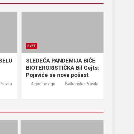
SVET
ISELU
SLEDEĆA PANDEMIJA BIĆE
BIOTERORISTIČKA Bil Gejts:
Pojaviće se nova pošast
Pravila
4 godine ago
Balkanska Pravila