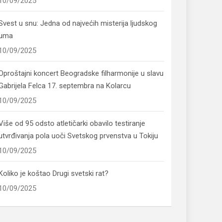
10/09/2025
Svest u snu: Jedna od najvećih misterija ljudskog
uma
10/09/2025
Oproštajni koncert Beogradske filharmonije u slavu
Gabrijela Felca 17. septembra na Kolarcu
10/09/2025
Više od 95 odsto atletičarki obavilo testiranje
utvrđivanja pola uoči Svetskog prvenstva u Tokiju
10/09/2025
Koliko je koštao Drugi svetski rat?
10/09/2025