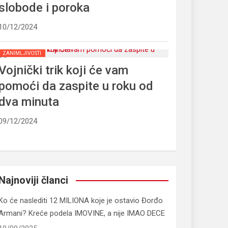
slobode i poroka
10/12/2024
ZANIMLJIVOSTI
Vojnički trik koji će vam
pomoći da zaspite u roku od
dva minuta
09/12/2024
Najnoviji članci
Ko će naslediti 12 MILIONA koje je ostavio Đorđo
Armani? Kreće podela IMOVINE, a nije IMAO DECE