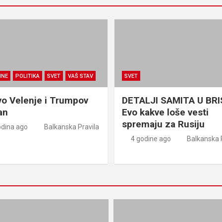
MNE
POLITIKA
SVET
VAŠ STAV
SVET
vo Velenje i Trumpov
DETALJI SAMITA U BR
an
Evo kakve loše vesti
spremaju za Rusiju
odina ago
Balkanska Pravila
4 godine ago
Balkanska 