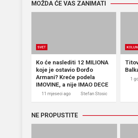
MOŽDA ĆE VAS ZANIMATI
SVET
KOLU
Ko će naslediti 12 MILIONA
Tito
koje je ostavio Đorđo
Balk
Armani? Kreće podela
1 g
IMOVINE, a nije IMAO DECE
11 mjeseci ago
Stefan Stosic
NE PROPUSTITE