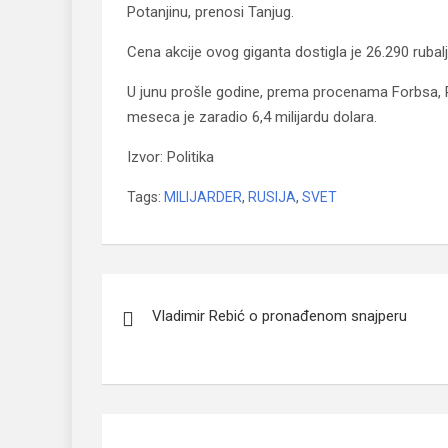
Potanjinu, prenosi Tanjug.
Cena akcije ovog giganta dostigla je 26.290 rubalj
U junu prošle godine, prema procenama Forbsa, Po
meseca je zaradio 6,4 milijardu dolara.
Izvor: Politika
Tags:
MILIJARDER
,
RUSIJA
,
SVET
Navigacija
Vladimir Rebić o pronađenom snajperu
članaka