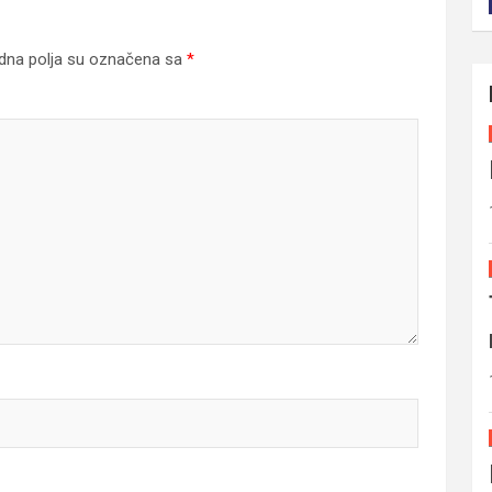
na polja su označena sa
*