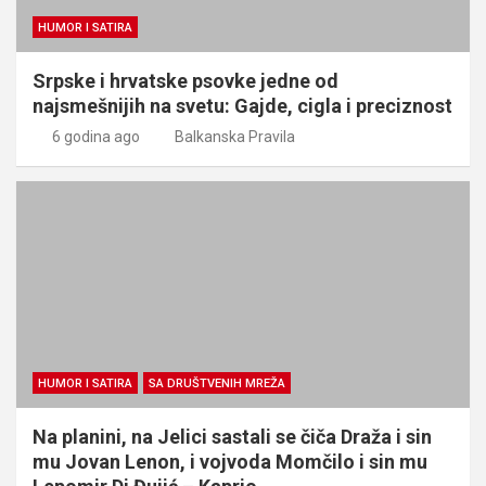
HUMOR I SATIRA
Srpske i hrvatske psovke jedne od
najsmešnijih na svetu: Gajde, cigla i preciznost
6 godina ago
Balkanska Pravila
HUMOR I SATIRA
SA DRUŠTVENIH MREŽA
Na planini, na Jelici sastali se čiča Draža i sin
mu Jovan Lenon, i vojvoda Momčilo i sin mu