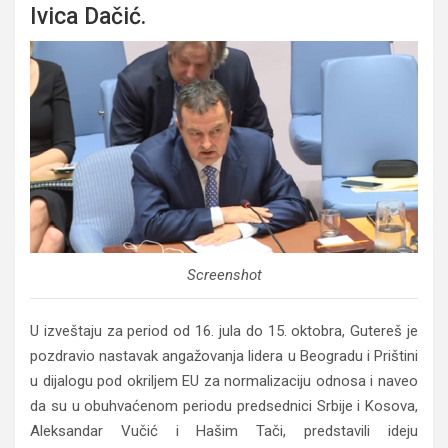
Ivica Dačić.
Screenshot
U izveštaju za period od 16. jula do 15. oktobra, Gutereš je
pozdravio nastavak angažovanja lidera u Beogradu i Prištini
u dijalogu pod okriljem EU za normalizaciju odnosa i naveo
da su u obuhvaćenom periodu predsednici Srbije i Kosova,
Aleksandar Vučić i Hašim Tači, predstavili ideju