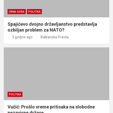
CRNA GORA
POLITIKA
Spajićevo dvojno državljanstvo predstavlja
ozbiljan problem za NATO?
3 godine ago
Balkanska Pravila
POLITIKA
Vučić: Prošlo vreme pritisaka na slobodne
nezavisne države