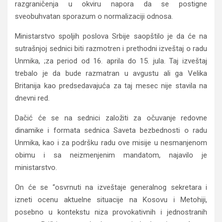
razgraničenja u okviru napora da se postigne
sveobuhvatan sporazum o normalizaciji odnosa.
Ministarstvo spoljih poslova Srbije saopštilo je da će na
sutrašnjoj sednici biti razmotren i prethodni izveštaj o radu
Unmika, ;za period od 16. aprila do 15. jula. Taj izveštaj
trebalo je da bude razmatran u avgustu ali ga Velika
Britanija kao predsedavajuća za taj mesec nije stavila na
dnevni red.
Dačić će se na sednici založiti za očuvanje redovne
dinamike i formata sednica Saveta bezbednosti o radu
Unmika, kao i za podršku radu ove misije u nesmanjenom
obimu i sa neizmenjenim mandatom, najavilo je
ministarstvo.
On će se “osvrnuti na izveštaje generalnog sekretara i
izneti ocenu aktuelne situacije na Kosovu i Metohiji,
posebno u kontekstu niza provokativnih i jednostranih