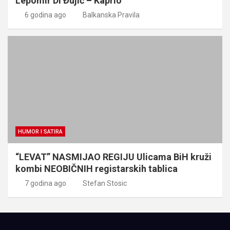
Lepomir Di Đujić – Kaprio
6 godina ago
Balkanska Pravila
HUMOR I SATIRA
“LEVAT” NASMIJAO REGIJU Ulicama BiH kruži
kombi NEOBIČNIH registarskih tablica
7 godina ago
Stefan Stosic