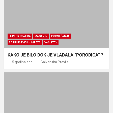
HUMOR I SATIRA
MAGAZIN
PODSEĆANJA
SA DRUŠTVENIH MREŽA
VAŠ STAV
KAKO JE BILO DOK JE VLADALA “PORODICA” ?
5 godina ago
Balkanska Pravila