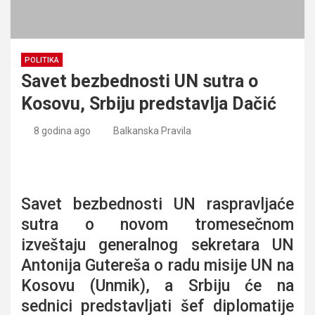
POLITIKA
Savet bezbednosti UN sutra o
Kosovu, Srbiju predstavlja Dačić
8 godina ago
Balkanska Pravila
Savet bezbednosti UN sutra o Kosovu, Srbiju predstavlja
Dačić
Savet bezbednosti UN raspravljaće
sutra o novom tromesečnom
izveštaju generalnog sekretara UN
Antonija Gutereša o radu misije UN na
Kosovu (Unmik), a Srbiju će na
sednici predstavljati šef diplomatije