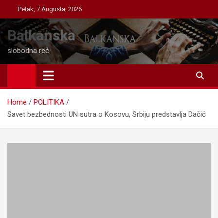
Skip
Petak, 7 Augusta, 2026
to
content
Balkanska
slobodna reč
Home
POLITIKA
Savet bezbednosti UN sutra o Kosovu, Srbiju predstavlja Dačić