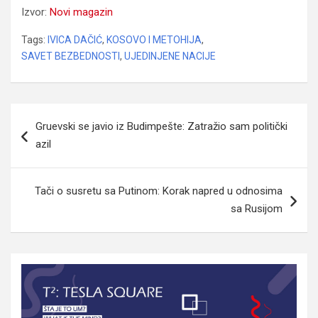
Izvor:
Novi magazin
Tags:
IVICA DAČIĆ
,
KOSOVO I METOHIJA
,
SAVET BEZBEDNOSTI
,
UJEDINJENE NACIJE
Navigacija
Gruevski se javio iz Budimpešte: Zatražio sam politički
članaka
azil
Tači o susretu sa Putinom: Korak napred u odnosima
sa Rusijom