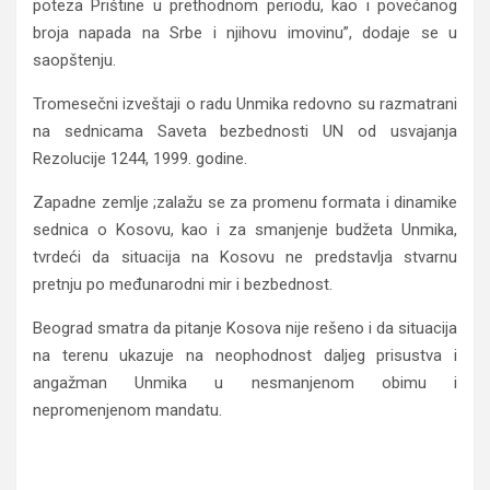
poteza Prištine u prethodnom periodu, kao i povećanog
broja napada na Srbe i njihovu imovinu”, dodaje se u
saopštenju.
Tromesečni izveštaji o radu Unmika redovno su razmatrani
na sednicama Saveta bezbednosti UN od usvajanja
Rezolucije 1244, 1999. godine.
Zapadne zemlje ;zalažu se za promenu formata i dinamike
sednica o Kosovu, kao i za smanjenje budžeta Unmika,
tvrdeći da situacija na Kosovu ne predstavlja stvarnu
pretnju po međunarodni mir i bezbednost.
Beograd smatra da pitanje Kosova nije rešeno i da situacija
na terenu ukazuje na neophodnost daljeg prisustva i
angažman Unmika u nesmanjenom obimu i
nepromenjenom mandatu.
Savet bezbednosti UN sutra o Kosovu, Srbiju
predstavlja Dačić