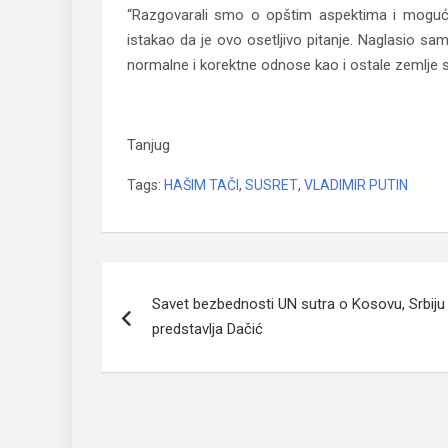
“Razgovarali smo o opštim aspektima i mogućn
istakao da je ovo osetljivo pitanje. Naglasio sam
normalne i korektne odnose kao i ostale zemlje s
Tači o susretu sa Putinom: Korak napred u
Tanjug
Tags:
HAŠIM TAČI
,
SUSRET
,
VLADIMIR PUTIN
Navigacija
Savet bezbednosti UN sutra o Kosovu, Srbiju
članaka
predstavlja Dačić