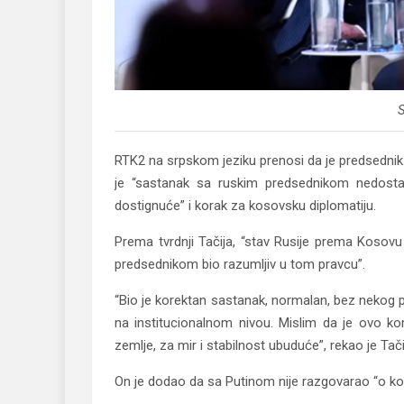
S
RTK2 na srpskom jeziku prenosi da je predsednik
je “sastanak sa ruskim predsednikom nedosta
dostignuće” i korak za kosovsku diplomatiju.
Prema tvrdnji Tačija, “stav Rusije prema Kosovu
predsednikom bio razumljiv u tom pravcu”.
“Bio je korektan sastanak, normalan, bez nekog 
na institucionalnom nivou. Mislim da je ovo 
zemlje, za mir i stabilnost ubuduće”, rekao je Tači
On je dodao da sa Putinom nije razgovarao “o kon