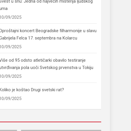
Svest u snu: Jedna od najvećih misterija ljudskog
uma
10/09/2025
Oproštajni koncert Beogradske filharmonije u slavu
Gabrijela Felca 17. septembra na Kolarcu
10/09/2025
Više od 95 odsto atletičarki obavilo testiranje
utvrđivanja pola uoči Svetskog prvenstva u Tokiju
10/09/2025
Koliko je koštao Drugi svetski rat?
10/09/2025