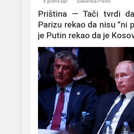
8 godina ago
Balkanska Pravila
Priština — Tači tvrdi 
Parizu rekao da nisu “ni pr
je Putin rekao da je Kosov