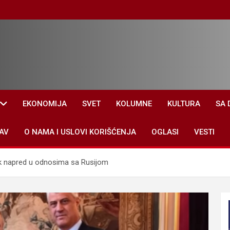
EKONOMIJA
SVET
KOLUMNE
KULTURA
SA 
AV
O NAMA I USLOVI KORIŠĆENJA
OGLASI
VESTI
ak napred u odnosima sa Rusijom