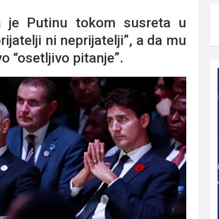
da je Putinu tokom susreta u
ijatelji ni neprijatelji”, a da mu
o “osetljivo pitanje”.