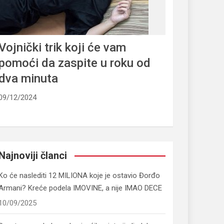
Vojnički trik koji će vam
pomoći da zaspite u roku od
dva minuta
09/12/2024
Najnoviji članci
Ko će naslediti 12 MILIONA koje je ostavio Đorđo
Armani? Kreće podela IMOVINE, a nije IMAO DECE
10/09/2025