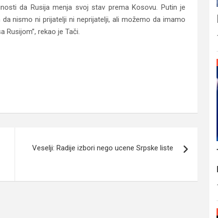
osti da Rusija menja svoj stav prema Kosovu. Putin je
 da nismo ni prijatelji ni neprijatelji, ali možemo da imamo
a Rusijom”, rekao je Tači.
 odnosima sa Rusijom
Veselji: Radije izbori nego ucene Srpske liste