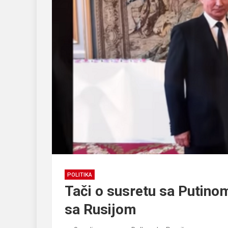
POLITIKA
Tači o susretu sa Putino
sa Rusijom