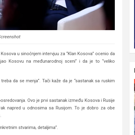
creenshot
 Kosova u sinoćnjem intervjuu za “Klan Kosova” ocenio da
jao Kosovu na međunarodnoj sceni” i da je to “veliko
 treba da se menja”. Tači kaže da je “sastanak sa ruskim
posredovanja. Ovo je prvi sastanak između Kosova i Rusije
korak napred u odnosima sa Rusijom. To je dobro za obe
.
kretnim stvarima, detaljima”.