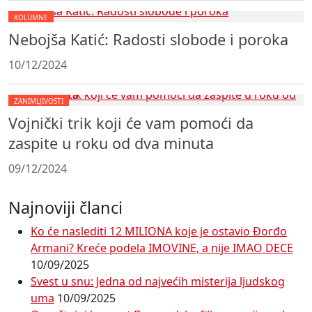
KOLUMNE
Nebojša Katić: Radosti slobode i poroka
10/12/2024
ZANIMLJIVOSTI
Vojnički trik koji će vam pomoći da
zaspite u roku od dva minuta
09/12/2024
Najnoviji članci
Ko će naslediti 12 MILIONA koje je ostavio Đorđo
Armani? Kreće podela IMOVINE, a nije IMAO DECE
10/09/2025
Svest u snu: Jedna od najvećih misterija ljudskog
uma
10/09/2025