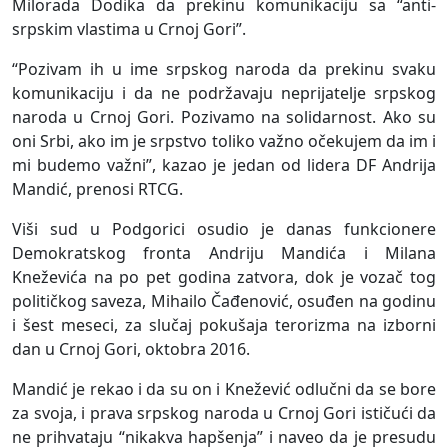
Milorada Dodika da prekinu komunikaciju sa “anti-
srpskim vlastima u Crnoj Gori”.
“Pozivam ih u ime srpskog naroda da prekinu svaku
komunikaciju i da ne podržavaju neprijatelje srpskog
naroda u Crnoj Gori. Pozivamo na solidarnost. Ako su
oni Srbi, ako im je srpstvo toliko važno očekujem da im i
mi budemo važni”, kazao je jedan od lidera DF Andrija
Mandić, prenosi RTCG.
Viši sud u Podgorici osudio je danas funkcionere
Demokratskog fronta Andriju Mandića i Milana
Kneževića na po pet godina zatvora, dok je vozač tog
političkog saveza, Mihailo Čađenović, osuđen na godinu
i šest meseci, za slučaj pokušaja terorizma na izborni
dan u Crnoj Gori, oktobra 2016.
Mandić je rekao i da su on i Knežević odlučni da se bore
za svoja, i prava srpskog naroda u Crnoj Gori ističući da
ne prihvataju “nikakva hapšenja” i naveo da je presudu