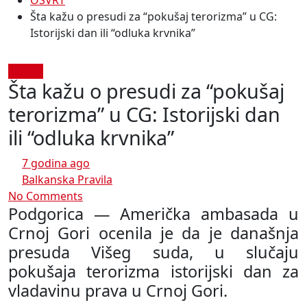
OSVRT
Šta kažu o presudi za “pokušaj terorizma” u CG:
Istorijski dan ili “odluka krvnika”
OSVRT
Šta kažu o presudi za “pokušaj
terorizma” u CG: Istorijski dan
ili “odluka krvnika”
7 godina ago
Balkanska Pravila
No Comments
Podgorica — Američka ambasada u
Crnoj Gori ocenila je da je današnja
presuda Višeg suda, u slučaju
pokušaja terorizma istorijski dan za
vladavinu prava u Crnoj Gori.