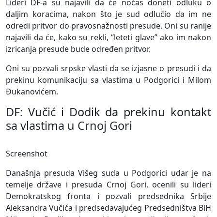
Lideri DF-a su najavili da će noćas doneti odluku o
daljim koracima, nakon što je sud odlučio da im ne
odredi pritvor do pravosnažnosti presude. Oni su ranije
najavili da će, kako su rekli, “leteti glave” ako im nakon
izricanja presude bude određen pritvor.
Oni su pozvali srpske vlasti da se izjasne o presudi i da
prekinu komunikaciju sa vlastima u Podgorici i Milom
Đukanovićem.
DF: Vučić i Dodik da prekinu kontakt
sa vlastima u Crnoj Gori
Screenshot
Današnja presuda Višeg suda u Podgorici udar je na
temelje države i presuda Crnoj Gori, ocenili su lideri
Demokratskog fronta i pozvali predsednika Srbije
Aleksandra Vučića i predsedavajućeg Predsedništva BiH