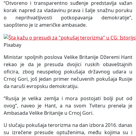
“Otvoreno i transparentno suđenje predstavlja važan
korak napred za vladavinu prava i šalje snažnu poruku
o neprihvatljivosti potkopavanja demokratije”,
saopšteno je iz američke ambasade.
Pixabay
Ministar spoljnih poslova Velike Britanije Džeremi Hant
rekao je da je presuda dvojici ruskih obaveštajnih
oficira, zbog neuspelog pokušaja državnog udara u
Crnoj Gori, još jedan primer nečuvenih pokušaja Rusije
da naruši evropsku demokratiju.
“Rusija je velika zemlja i mora postojati bolji put od
ovog”, naveo je Hant, a na svom Tviteru prenela je
Ambasada Velike Britanije u Crnoj Gori.
U slučaju pokušaja terorizma na dan izbora 2016. danas
su izrečene presude optuženima, među kojima su i