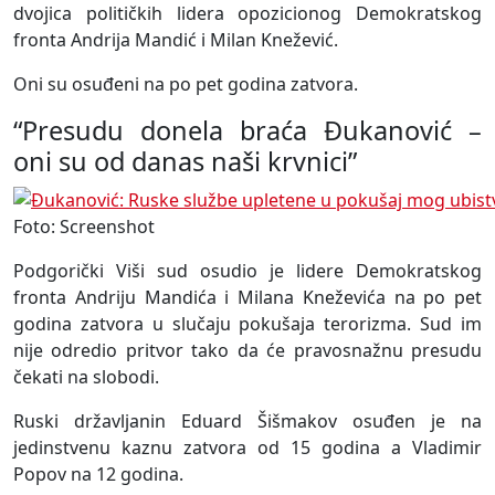
dvojica političkih lidera opozicionog Demokratskog
fronta Andrija Mandić i Milan Knežević.
Oni su osuđeni na po pet godina zatvora.
“Presudu donela braća Đukanović –
oni su od danas naši krvnici”
Foto: Screenshot
Podgorički Viši sud osudio je lidere Demokratskog
fronta Andriju Mandića i Milana Kneževića na po pet
godina zatvora u slučaju pokušaja terorizma. Sud im
nije odredio pritvor tako da će pravosnažnu presudu
čekati na slobodi.
Ruski državljanin Eduard Šišmakov osuđen je na
jedinstvenu kaznu zatvora od 15 godina a Vladimir
Popov na 12 godina.