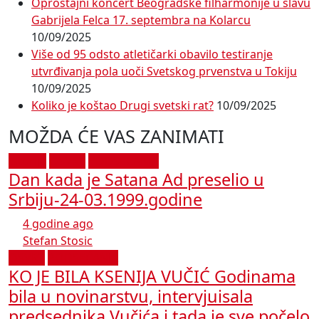
Oproštajni koncert Beogradske filharmonije u slavu
Gabrijela Felca 17. septembra na Kolarcu
10/09/2025
Više od 95 odsto atletičarki obavilo testiranje
utvrđivanja pola uoči Svetskog prvenstva u Tokiju
10/09/2025
Koliko je koštao Drugi svetski rat?
10/09/2025
MOŽDA ĆE VAS ZANIMATI
Istorija
OSVRT
PODSEĆANJA
Dan kada je Satana Ad preselio u
Srbiju-24-03.1999.godine
4 godine ago
Stefan Stosic
OSVRT
PODSEĆANJA
KO JE BILA KSENIJA VUČIĆ Godinama
bila u novinarstvu, intervjuisala
predsednika Vučića i tada je sve počelo