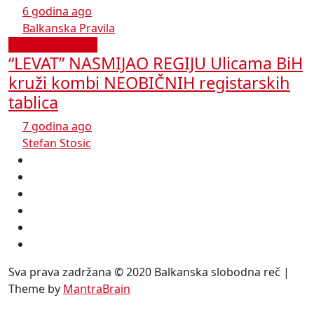
6 godina ago
Balkanska Pravila
HUMOR I SATIRA
“LEVAT” NASMIJAO REGIJU Ulicama BiH
kruži kombi NEOBIČNIH registarskih
tablica
7 godina ago
Stefan Stosic
Sva prava zadržana © 2020 Balkanska slobodna reč |
Theme by
MantraBrain