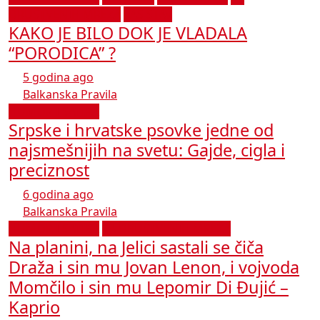
DRUŠTVENIH MREŽA
VAŠ STAV
KAKO JE BILO DOK JE VLADALA
“PORODICA” ?
5 godina ago
Balkanska Pravila
HUMOR I SATIRA
Srpske i hrvatske psovke jedne od
najsmešnijih na svetu: Gajde, cigla i
preciznost
6 godina ago
Balkanska Pravila
HUMOR I SATIRA
SA DRUŠTVENIH MREŽA
Na planini, na Jelici sastali se čiča
Draža i sin mu Jovan Lenon, i vojvoda
Momčilo i sin mu Lepomir Di Đujić –
Kaprio