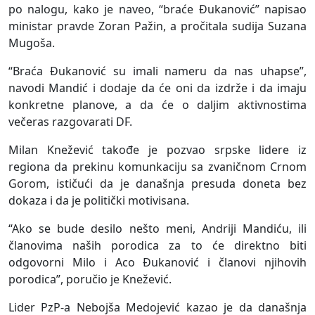
po nalogu, kako je naveo, “braće Ðukanović” napisao
ministar pravde Zoran Pažin, a pročitala sudija Suzana
Mugoša.
“Braća Ðukanović su imali nameru da nas uhapse”,
navodi Mandić i dodaje da će oni da izdrže i da imaju
konkretne planove, a da će o daljim aktivnostima
večeras razgovarati DF.
Milan Knežević takođe je pozvao srpske lidere iz
regiona da prekinu komunkaciju sa zvaničnom Crnom
Gorom, ističući da je današnja presuda doneta bez
dokaza i da je politički motivisana.
“Ako se bude desilo nešto meni, Andriji Mandiću, ili
članovima naših porodica za to će direktno biti
odgovorni Milo i Aco Ðukanović i članovi njihovih
porodica”, poručio je Knežević.
Lider PzP-a Nebojša Medojević kazao je da današnja