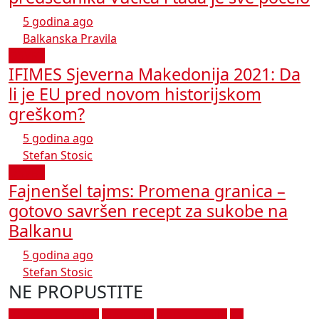
5 godina ago
Balkanska Pravila
OSVRT
IFIMES Sjeverna Makedonija 2021: Da
li je EU pred novom historijskom
greškom?
5 godina ago
Stefan Stosic
OSVRT
Fajnenšel tajms: Promena granica –
gotovo savršen recept za sukobe na
Balkanu
5 godina ago
Stefan Stosic
NE PROPUSTITE
HUMOR I SATIRA
MAGAZIN
PODSEĆANJA
SA