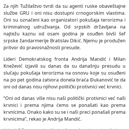
Za njih Tužilaštvo tvrdi da su agenti ruske obaveštajne
službe GRU i oni nisu dostupni crnogorskim vlastima.
Oni su označeni kao organizatori pokušaja terorizma i
kriminalnog udruživanja. Od srpskih državljana na
najtežu kaznu od osam godina je osuđen bivši šef
srpske žandarmerije Bratislav Dikić. Njemu je produžen
pritvor do pravosnažnosti presude.
Lideri Demokratskog fronta Andrija Mandić i Milan
Knežević izjavili su danas da su današnju presudu u
slučaju pokušaja terorizma na osnovu koje su osuđeni
na po pet godina zatvora donela braća Đukanović te da
oni od danas nisu njihovi politički protivnici već krvnici.
“Oni od danas više nisu naši politički protivnici već naši
krvnici i prema njima ćemo se ponašati kao prema
krvnicima. Onako kako su se i naši preci ponašali prema
krvnicima”, rekao je Andrija Mandić.