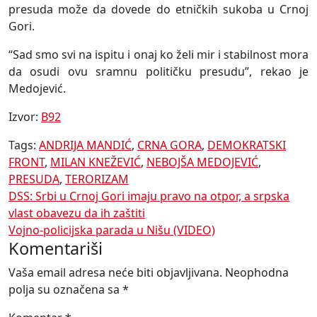
presuda može da dovede do etničkih sukoba u Crnoj
Gori.
“Sad smo svi na ispitu i onaj ko želi mir i stabilnost mora
da osudi ovu sramnu političku presudu”, rekao je
Medojević.
Izvor:
B92
Tags:
ANDRIJA MANDIĆ
,
CRNA GORA
,
DEMOKRATSKI
FRONT
,
MILAN KNEŽEVIĆ
,
NEBOJŠA MEDOJEVIĆ
,
PRESUDA
,
TERORIZAM
Navigacija
DSS: Srbi u Crnoj Gori imaju pravo na otpor, a srpska
vlast obavezu da ih zaštiti
članaka
Vojno-policijska parada u Nišu (VIDEO)
Komentariši
Vaša email adresa neće biti objavljivana.
Neophodna
polja su označena sa
*