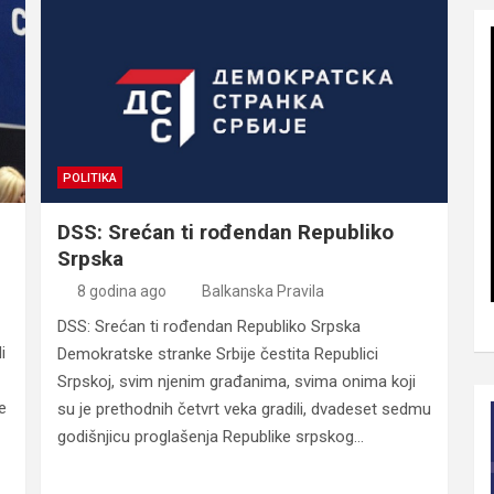
POLITIKA
DSS: Srećan ti rođendan Republiko
Srpska
8 godina ago
Balkanska Pravila
DSS: Srećan ti rođendan Republiko Srpska
i
Demokratske stranke Srbije čestita Republici
Srpskoj, svim njenim građanima, svima onima koji
e
su je prethodnih četvrt veka gradili, dvadeset sedmu
godišnjicu proglašenja Republike srpskog…