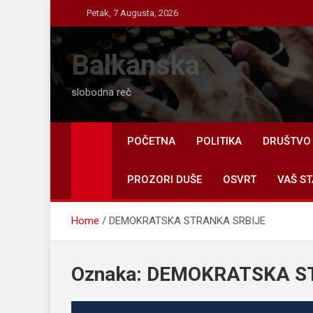
Skip
Petak, 7 Augusta, 2026
to
content
Balkanska
slobodna reč
POČETNA
POLITIKA
DRUŠTVO
PROZORI DUŠE
OSVRT
VAŠ ST
Home
DEMOKRATSKA STRANKA SRBIJE
Oznaka:
DEMOKRATSKA S