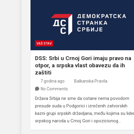
VAŠ STAV
DSS: Srbi u Crnoj Gori imaju pravo na
otpor, a srpska vlast obavezu da ih
zaštiti
7 godina ago
Balkanska Pravila
No Comments
Država Srbija ne sme da ostane nema povodom
presude suda u Podgorici i izrečenih zatvorskih
kazni grupi srpskih državljana, među kojima su lider
srpskog naroda u Crnoj Gori i opozicionog…