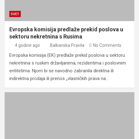
SVET
Evropska komisija predlaže prekid poslova u
sektoru nekretnina s Rusima
4 godine ago
Balkanska Pravila
No Comments
Evropska komisija (EK) predlaže prekid poslova u sektoru
nekretnina s ruskim državljanima, rezidentima i poslovnim
entitetima. Njom bi se navodno zabranila direktna ili
indirektna prodaja ili prenos „vlasničkih prava na…