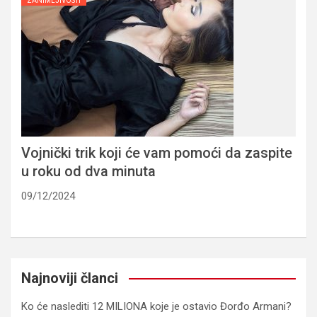
ZANIMLJIVOSTI
Vojnički trik koji će vam pomoći da zaspite
u roku od dva minuta
09/12/2024
Najnoviji članci
Ko će naslediti 12 MILIONA koje je ostavio Đorđo Armani?