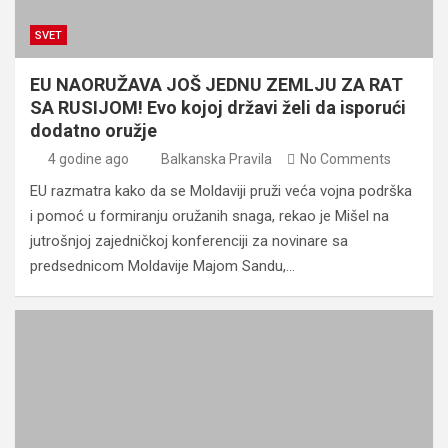
SVET
EU NAORUŽAVA JOŠ JEDNU ZEMLJU ZA RAT
SA RUSIJOM! Evo kojoj državi želi da isporući
dodatno oružje
4 godine ago
Balkanska Pravila
No Comments
EU razmatra kako da se Moldaviji pruži veća vojna podrška
i pomoć u formiranju oružanih snaga, rekao je Mišel na
jutrošnjoj zajedničkoj konferenciji za novinare sa
predsednicom Moldavije Majom Sandu,…