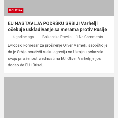
POLITIKA
EU NASTAVLJA PODRŠKU SRBIJI Varhelji
očekuje usklađivanje sa merama protiv Rusije
4 godine ago
Balkanska Pravila
No Comments
Evropski komesar za proširenje Oliver Varhelji, saopštio je
da je Srbija osudivši rusku agresiju na Ukrajinu pokazala
svoju privrženost vrednostima EU. Oliver Varhelji je još
dodao da EU i Brisel…