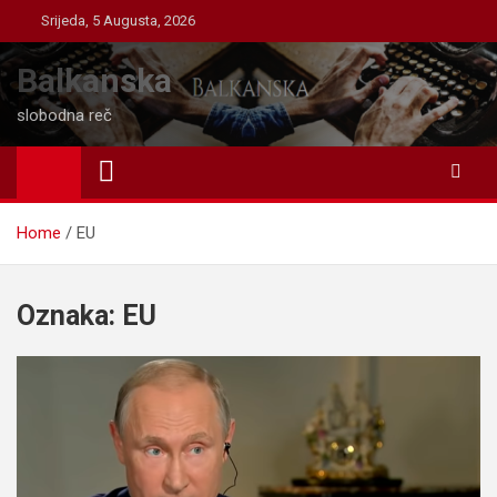
Skip
Srijeda, 5 Augusta, 2026
to
content
Balkanska
slobodna reč
Home
EU
Oznaka:
EU