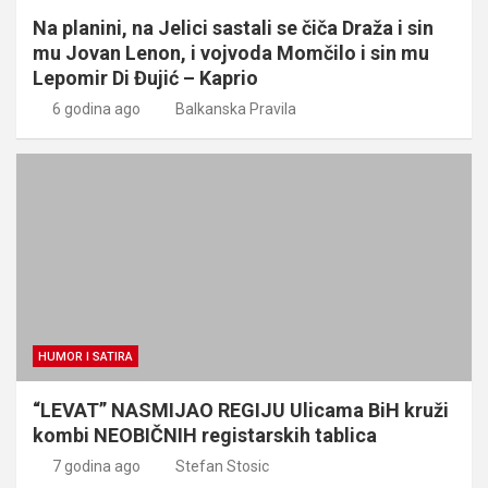
Na planini, na Jelici sastali se čiča Draža i sin
mu Jovan Lenon, i vojvoda Momčilo i sin mu
Lepomir Di Đujić – Kaprio
6 godina ago
Balkanska Pravila
HUMOR I SATIRA
“LEVAT” NASMIJAO REGIJU Ulicama BiH kruži
kombi NEOBIČNIH registarskih tablica
7 godina ago
Stefan Stosic