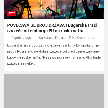
SVET
POVEĆAVA SE BROJ DRŽAVA I Bugarska traži
izuzeće od embarga EU na rusku naftu
4 godine ago
Balkanska Pravila
No Comments
Bugarska neće podržati novi paket sankcija Evropske unije
protiv Rusije ako ne dobije izuzeće od predložene zabrane
kupovine ruske nafte. “Naša pozicija je vrlo jasna. Ako bude
izuzeća za neke…