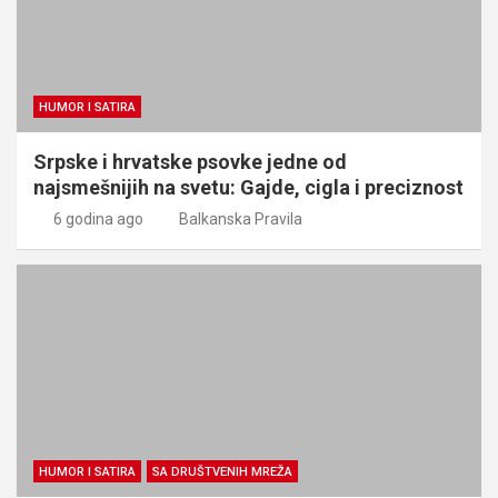
HUMOR I SATIRA
Srpske i hrvatske psovke jedne od
najsmešnijih na svetu: Gajde, cigla i preciznost
6 godina ago
Balkanska Pravila
HUMOR I SATIRA
SA DRUŠTVENIH MREŽA