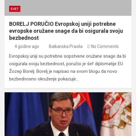
SVET
BORELJ PORUČIO Evropskoj uniji potrebne
evropske oružane snage da bi osigurala svoju
bezbednost
4 godine ago
Balkanska Pravila
No Comments
Evropskoj uniji su potrebne sopstvene oružane snage da bi
osigurala svoju bezbednost, poručio je šef diplomatije EU
Žozep Borelj. Borelj je napisao na svom blogu da novo
bezbednosno okruženje pokazuje…