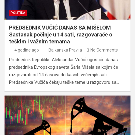
POLITIKA
PREDSEDNIK VUČIĆ DANAS SA MIŠELOM
Sastanak počinje u 14 sati, razgovaraće o
teškim i važnim temama
4 godine ago
Balkanska Pravila
No Comments
Predsednik Republike Aleksandar Vučić ugostiće danas
predsednika Evropskog saveta Šarla Mišela sa kojim će
razgovarati od 14 časova do kasnih večernjih sati.
Predsednika Vučića čekaju teške teme u razgovoru sa…