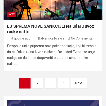
SVET
EU SPREMA NOVE SANKCIJE! Na udaru uvoz
ruske nafte
4 godine ago
Balkanska Pravila
No Comments
Evropska unija priprema novi paket sankcija, koji bi trebalo
da se fokusira na izvoz ruske nafte. Lideri Evropske unije
nadaju se da će se dogovoriti o zabrani uvoza ruske
nafte…
Posts
1
2
…
5
Next
pagination