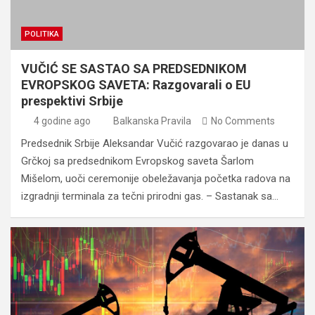
POLITIKA
VUČIĆ SE SASTAO SA PREDSEDNIKOM
EVROPSKOG SAVETA: Razgovarali o EU
prespektivi Srbije
4 godine ago
Balkanska Pravila
No Comments
Predsednik Srbije Aleksandar Vučić razgovarao je danas u
Grčkoj sa predsednikom Evropskog saveta Šarlom
Mišelom, uoči ceremonije obeležavanja početka radova na
izgradnji terminala za tečni prirodni gas. – Sastanak sa…