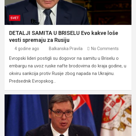
SVET
DETALJI SAMITA U BRISELU Evo kakve loše
vesti spremaju za Rusiju
4 godine ago
Balkanska Pravila
No Comments
Evropski lideri postigli su dogovor na samitu u Briselu o
embargu na uvoz ruske nafte brodovima do kraja godine, u
okviru sankcija protiv Rusije zbog napada na Ukrajinu.
Predsednik Evropskog…