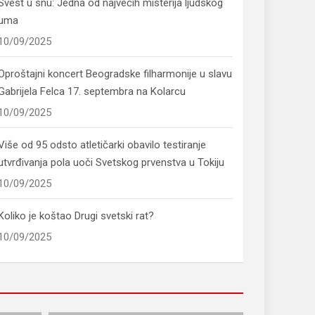
Svest u snu: Jedna od najvećih misterija ljudskog
uma
10/09/2025
Oproštajni koncert Beogradske filharmonije u slavu
Gabrijela Felca 17. septembra na Kolarcu
10/09/2025
Više od 95 odsto atletičarki obavilo testiranje
utvrđivanja pola uoči Svetskog prvenstva u Tokiju
10/09/2025
Koliko je koštao Drugi svetski rat?
10/09/2025