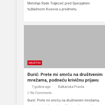
Metohije Rade Trajković pred Specijalnim
tužilaštvom Kosova u predmetu…
DRUŠTVO
Đurić: Prete mi smrću na društvenim
mrežama, podneću krivičnu prijavu
7 godina ago
Balkanska Pravila
No Comments
Đurić: Prete mi smrću na društvenim mrežama,