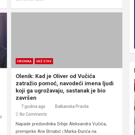
HRONIKA
VAŠ STAV
Olenik: Kad je Oliver od Vučića
zatražio pomoć, navodeći imena ljudi
koji ga ugrožavaju, sastanak je bio
završen
7 godina ago
Balkanska Pravila
No Comments
o
Napade predsednika Srbije Aleksandra Vučića,
premijerke Ane Brnabić i Marka Đurića na