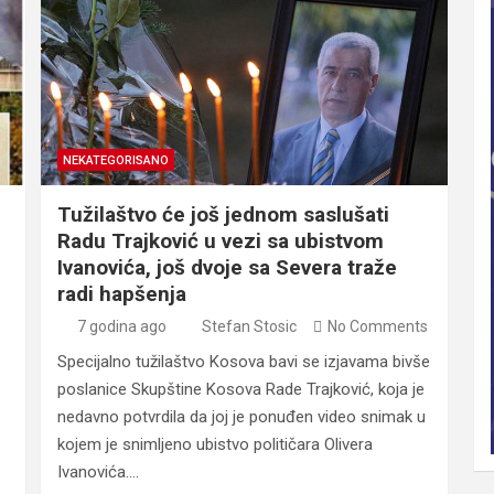
NEKATEGORISANO
Tužilaštvo će još jednom saslušati
Radu Trajković u vezi sa ubistvom
Ivanovića, još dvoje sa Severa traže
radi hapšenja
7 godina ago
Stefan Stosic
No Comments
Specijalno tužilaštvo Kosova bavi se izjavama bivše
poslanice Skupštine Kosova Rade Trajković, koja je
nedavno potvrdila da joj je ponuđen video snimak u
kojem je snimljeno ubistvo političara Olivera
Ivanovića.…