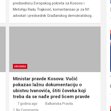
predsednicu Evropskog pokreta za Kosovo i
Metohiju Radu Trajković, komentarisao je za N1
advokat i predsednik Građanskog demokratskog…
HRONIKA
Ministar pravde Kosova: Vučić
pokazao lažnu dokumentaciju o
ubistvu Ivanovića, štiti čoveka koji
treba da se nađe pred licem pravde
7 godina ago
Balkanska Pravila
No Comments