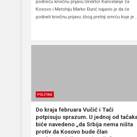
podneću krivičnu prijavu Direktor Kancelarije za
Kosovo i Metohiju Marko Đurić najavio je da će
podneti krivičnu prijavu zbog pretnji smrću koje je…
POLITIKA
Do kraja februara Vučić i Tači
potpisuju sprazum. U jednoj od tačak
biće navedeno „da Srbija nema ništa
protiv da Kosovo bude član