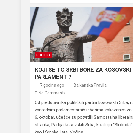
POLITIKA
KOJI SE TO SRBI BORE ZA KOSOVSKI
PARLAMENT ?
7 godina ago
Balkanska Pravila
No Comments
Od predstavnika političkih partija kosovskih Srba, n
vanrednim parlamentarnih izborima zakazanim za
6. oktobar, učešće su potvrdili Samostalna liberaln
stranka, Partija kosovskih Srba, koalicija “Sloboda”
kao i Srpska lista. Većina…