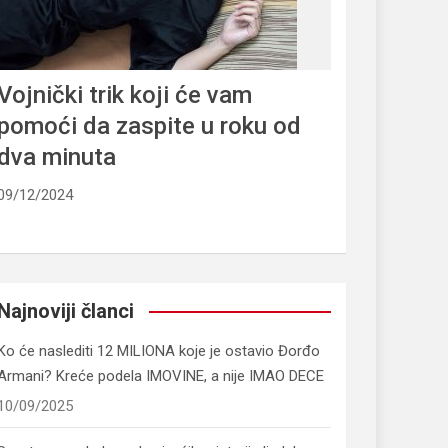
Vojnički trik koji će vam
pomoći da zaspite u roku od
dva minuta
09/12/2024
Najnoviji članci
Ko će naslediti 12 MILIONA koje je ostavio Đorđo
Armani? Kreće podela IMOVINE, a nije IMAO DECE
10/09/2025