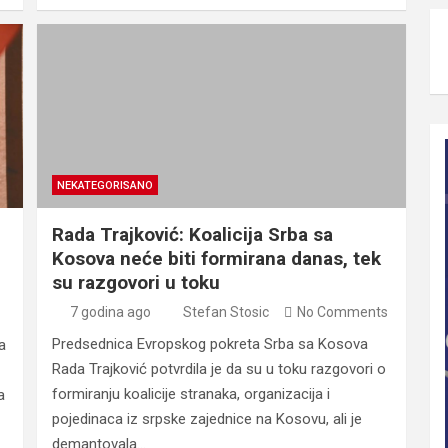
NEKATEGORISANO
Rada Trajković: Koalicija Srba sa
Kosova neće biti formirana danas, tek
su razgovori u toku
7 godina ago
Stefan Stosic
No Comments
Predsednica Evropskog pokreta Srba sa Kosova
a
Rada Trajković potvrdila je da su u toku razgovori o
formiranju koalicije stranaka, organizacija i
a
pojedinaca iz srpske zajednice na Kosovu, ali je
demantovala…