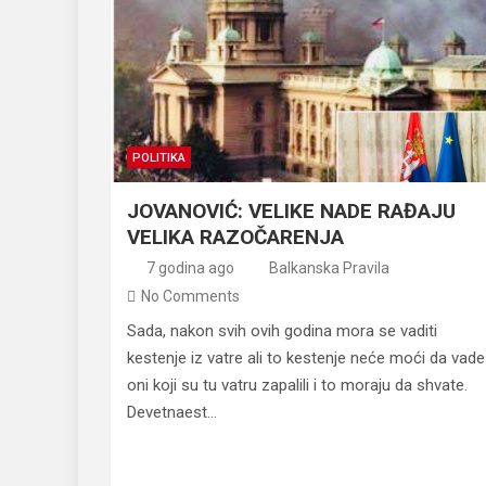
POLITIKA
JOVANOVIĆ: VELIKE NADE RAĐAJU
VELIKA RAZOČARENJA
7 godina ago
Balkanska Pravila
No Comments
Sada, nakon svih ovih godina mora se vaditi
kestenje iz vatre ali to kestenje neće moći da vade
oni koji su tu vatru zapalili i to moraju da shvate.
Devetnaest…