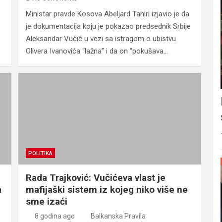
Ministar pravde Kosova Abeljard Tahiri izjavio je da
je dokumentacija koju je pokazao predsednik Srbije
Aleksandar Vučić u vezi sa istragom o ubistvu
Olivera Ivanovića “lažna” i da on “pokušava…
POLITIKA
Rada Trajković: Vučićeva vlast je
a
mafijaški sistem iz kojeg niko više ne
sme izaći
8 godina ago
Balkanska Pravila