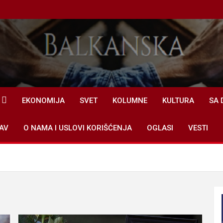
EKONOMIJA
SVET
KOLUMNE
KULTURA
SA 
AV
O NAMA I USLOVI KORIŠĆENJA
OGLASI
VESTI