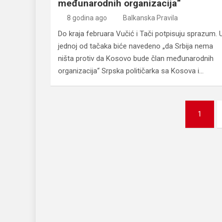
međunarodnih organizacija“
8 godina ago
Balkanska Pravila
Do kraja februara Vučić i Tači potpisuju sprazum. 
jednoj od tačaka biće navedeno „da Srbija nema
ništa protiv da Kosovo bude član međunarodnih
organizacija“ Srpska političarka sa Kosova i…
Posts
1
pagination