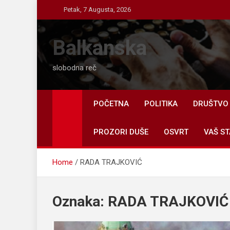
Skip
Petak, 7 Augusta, 2026
to
content
Balkanska
slobodna reč
POČETNA
POLITIKA
DRUŠTVO
PROZORI DUŠE
OSVRT
VAŠ ST
Home
RADA TRAJKOVIĆ
Oznaka:
RADA TRAJKOVIĆ