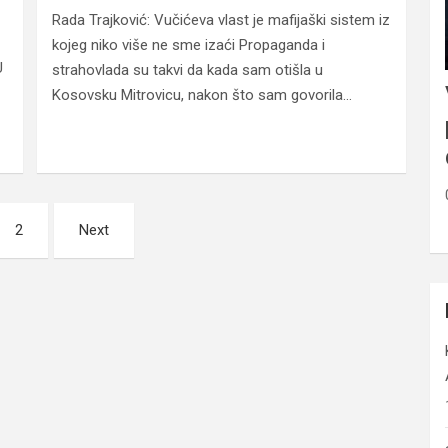
Rada Trajković: Vučićeva vlast je mafijaški sistem iz
kojeg niko više ne sme izaći Propaganda i
U
strahovlada su takvi da kada sam otišla u
Kosovsku Mitrovicu, nakon što sam govorila…
2
Next