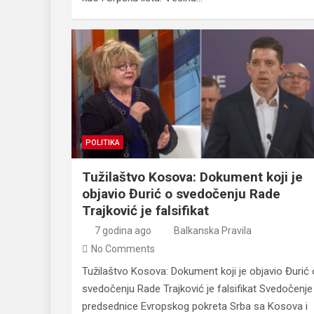
POLITIKA
Tužilaštvo Kosova: Dokument koji je
objavio Đurić o svedočenju Rade
Trajković je falsifikat
7 godina ago
Balkanska Pravila
No Comments
Tužilaštvo Kosova: Dokument koji je objavio Đurić 
svedočenju Rade Trajković je falsifikat Svedočenje
predsednice Evropskog pokreta Srba sa Kosova i