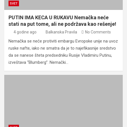
SVET
PUTIN IMA KECA U RUKAVU Nemačka neće
stati na put tome, ali ne podržava kao rešenje!
4 godine ago
Balkanska Pravila
No Comments
Nemačka se neće protiviti embargu Evropske unije na uvoz
ruske nafte, iako ne smatra da je to najefikasnije sredstvo
da se nanese šteta predsedniku Rusije Vladimiru Putinu,
izveštava “Blumberg”. Nemački…