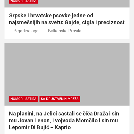
HUMOR I SATIRA
Srpske i hrvatske psovke jedne od
najsmešnijih na svetu: Gajde, cigla i preciznost
6 godina ago
Balkanska Pravila
HUMOR I SATIRA
SA DRUŠTVENIH MREŽA
Na planini, na Jelici sastali se čiča Draža i sin
mu Jovan Lenon, i vojvoda Momčilo i sin mu
Lepomir Di Đujić – Kaprio