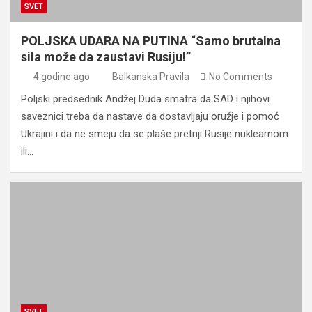
SVET
POLJSKA UDARA NA PUTINA “Samo brutalna
sila može da zaustavi Rusiju!”
4 godine ago
Balkanska Pravila
No Comments
Poljski predsednik Andžej Duda smatra da SAD i njihovi
saveznici treba da nastave da dostavljaju oružje i pomoć
Ukrajini i da ne smeju da se plaše pretnji Rusije nuklearnom
ili…
SVET