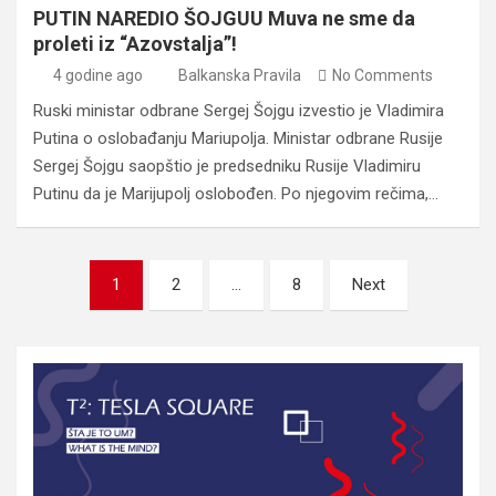
PUTIN NAREDIO ŠOJGUU Muva ne sme da
proleti iz “Azovstalja”!
4 godine ago
Balkanska Pravila
No Comments
Ruski ministar odbrane Sergej Šojgu izvestio je Vladimira
Putina o oslobađanju Mariupolja. Ministar odbrane Rusije
Sergej Šojgu saopštio je predsedniku Rusije Vladimiru
Putinu da je Marijupolj oslobođen. Po njegovim rečima,…
Posts
1
2
…
8
Next
pagination