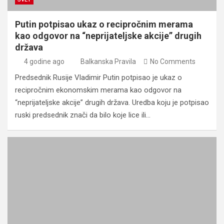
Putin potpisao ukaz o recipročnim merama
kao odgovor na “neprijateljske akcije” drugih
država
4 godine ago
Balkanska Pravila
No Comments
Predsednik Rusije Vladimir Putin potpisao je ukaz o
recipročnim ekonomskim merama kao odgovor na
“neprijateljske akcije” drugih država. Uredba koju je potpisao
ruski predsednik znači da bilo koje lice ili…