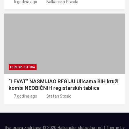
6 godina ago
Balkanska Pravila
HUMOR I SATIRA
“LEVAT” NASMIJAO REGIJU Ulicama BiH kruži
kombi NEOBIČNIH registarskih tablica
7 godina ago
Stefan Stosic
Sva prava zadržana © 2020 Balkanska slobodna reč | Theme by