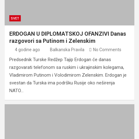
SVET
ERDOGAN U DIPLOMATSKOJ OFANZIVI Danas
razgovori sa Putinom i Zelenskim
4 godine ago
Balkanska Pravila
No Comments
Predsednik Turske Redžep Tajip Erdogan će danas
razgovarati telefonom sa ruskim i ukrajinskim kolegama,
Vladimirom Putinom i Volodimirom Zelenskim. Erdogan je
svestan da Turska ima podršku Rusije oko neširenja
NATO…