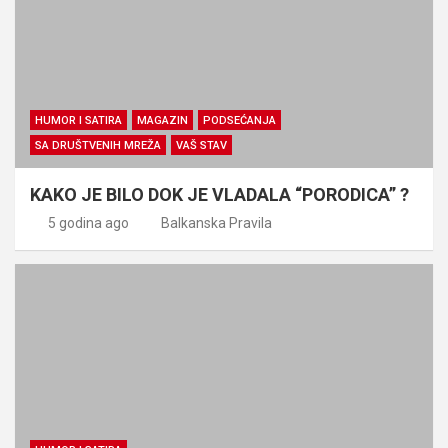
HUMOR I SATIRA
MAGAZIN
PODSEĆANJA
SA DRUŠTVENIH MREŽA
VAŠ STAV
KAKO JE BILO DOK JE VLADALA “PORODICA” ?
5 godina ago
Balkanska Pravila