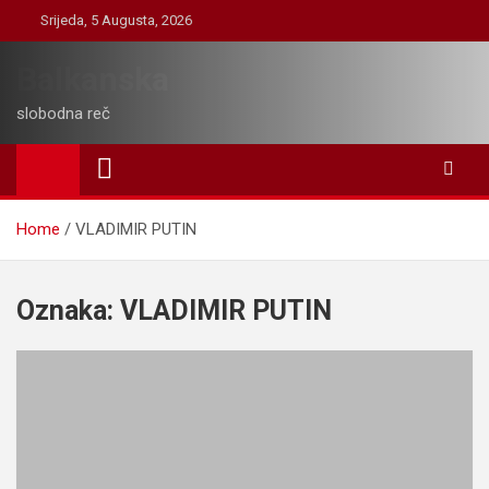
Skip
Srijeda, 5 Augusta, 2026
to
content
Balkanska
slobodna reč
Home
VLADIMIR PUTIN
Oznaka:
VLADIMIR PUTIN