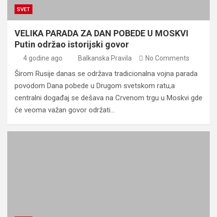
SVET
VELIKA PARADA ZA DAN POBEDE U MOSKVI
Putin održao istorijski govor
4 godine ago
Balkanska Pravila
No Comments
Širom Rusije danas se održava tradicionalna vojna parada
povodom Dana pobede u Drugom svetskom ratu,a
centralni događaj se dešava na Crvenom trgu u Moskvi gde
će veoma važan govor održati…