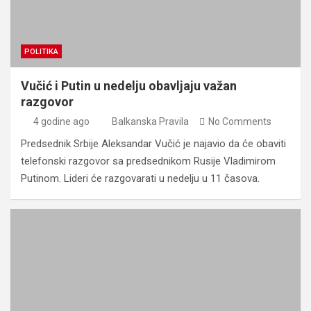
POLITIKA
Vučić i Putin u nedelju obavljaju važan
razgovor
4 godine ago
Balkanska Pravila
No Comments
Predsednik Srbije Aleksandar Vučić je najavio da će obaviti
telefonski razgovor sa predsednikom Rusije Vladimirom
Putinom. Lideri će razgovarati u nedelju u 11 časova.