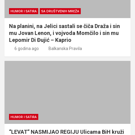
HUMOR I SATIRA
SA DRUŠTVENIH MREŽA
Na planini, na Jelici sastali se čiča Draža i sin
mu Jovan Lenon, i vojvoda Momčilo i sin mu
Lepomir Di Đujić – Kaprio
6 godina ago
Balkanska Pravila
HUMOR I SATIRA
“LEVAT” NASMIJAO REGIJU Ulicama BiH kruži