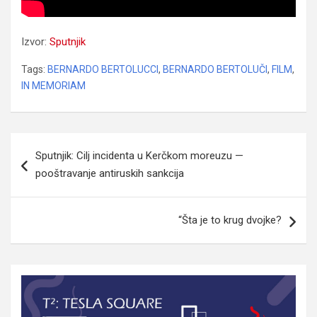
Izvor:
Sputnjik
Tags:
BERNARDO BERTOLUCCI
,
BERNARDO BERTOLUČI
,
FILM
,
IN MEMORIAM
Navigacija
Sputnjik: Cilj incidenta u Kerčkom moreuzu —
članaka
pooštravanje antiruskih sankcija
“Šta je to krug dvojke?