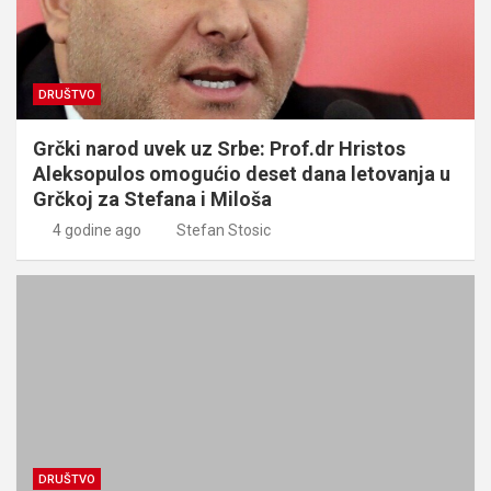
DRUŠTVO
Grčki narod uvek uz Srbe: Prof.dr Hristos
Aleksopulos omogućio deset dana letovanja u
Grčkoj za Stefana i Miloša
4 godine ago
Stefan Stosic
DRUŠTVO