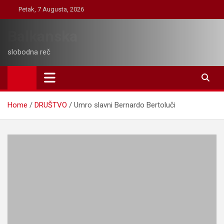
Skip
Petak, 7 Augusta, 2026
to
content
Balkanska
slobodna reč
Home
DRUŠTVO
Umro slavni Bernardo Bertoluči