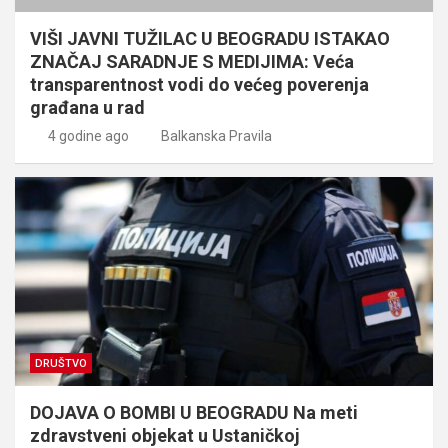
VIŠI JAVNI TUŽILAC U BEOGRADU ISTAKAO
ZNAČAJ SARADNJE S MEDIJIMA: Veća
transparentnost vodi do većeg poverenja
građana u rad
4 godine ago
Balkanska Pravila
DRUŠTVO
DOJAVA O BOMBI U BEOGRADU Na meti
zdravstveni objekat u Ustaničkoj