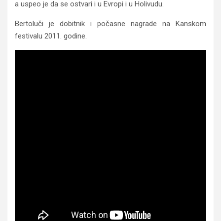
a uspeo je da se ostvari i u Evropi i u Holivudu.
Bertoluči je dobitnik i počasne nagrade na Kanskom
festivalu 2011. godine.