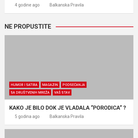
4 godine ago
Balkanska Pravila
NE PROPUSTITE
HUMOR I SATIRA
MAGAZIN
PODSEĆANJA
SA DRUŠTVENIH MREŽA
VAŠ STAV
KAKO JE BILO DOK JE VLADALA “PORODICA” ?
5 godina ago
Balkanska Pravila