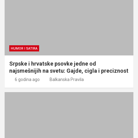
HUMOR I SATIRA
Srpske i hrvatske psovke jedne od
najsmešnijih na svetu: Gajde, cigla i preciznost
6 godina ago
Balkanska Pravila