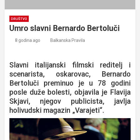
DRUŠTVO
Umro slavni Bernardo Bertoluči
8 godina ago
Balkanska Pravila
Umro slavni Bernardo Bertoluči
Slavni italijanski filmski reditelj i
scenarista, oskarovac, Bernardo
Bertoluči preminuo je u 78 godini
posle duže bolesti, objavila je Flavija
Skjavi, njegov publicista, javlja
holivudski magazin „Varajeti“.