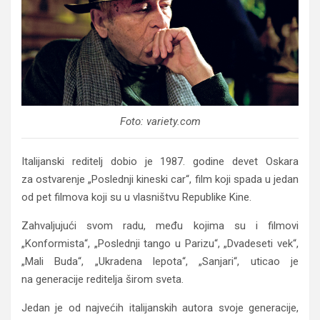
Foto: variety.com
Italijanski reditelj dobio je 1987. godine devet Oskara
za ostvarenje „Poslednji kineski car“, film koji spada u jedan
od pet filmova koji su u vlasništvu Republike Kine.
Zahvaljujući svom radu, među kojima su i filmovi
„Konformista“, „Poslednji tango u Parizu“, „Dvadeseti vek“,
„Mali Buda“, „Ukradena lepota“, „Sanjari“, uticao je
na generacije reditelja širom sveta.
Jedan je od najvećih italijanskih autora svoje generacije,