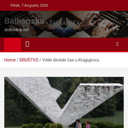
Skip
Petak, 7 Augusta, 2026
to
content
Balkanska
slobodna reč
Home
DRUŠTVO
Veliki školski čas u Kragujevcu