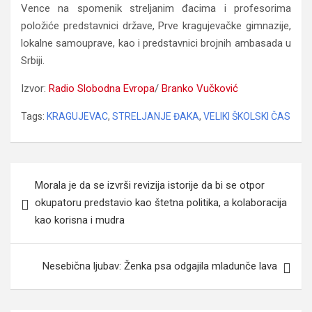
Vence na spomenik streljanim đacima i profesorima
položiće predstavnici države, Prve kragujevačke gimnazije,
lokalne samouprave, kao i predstavnici brojnih ambasada u
Srbiji.
Izvor:
R
adio Slobodna Evropa
/
Branko Vučković
Tags:
KRAGUJEVAC
,
STRELJANJE ĐAKA
,
VELIKI ŠKOLSKI ČAS
Navigacija
Morala je da se izvrši revizija istorije da bi se otpor
članaka
okupatoru predstavio kao štetna politika, a kolaboracija
kao korisna i mudra
Nesebična ljubav: Ženka psa odgajila mladunče lava