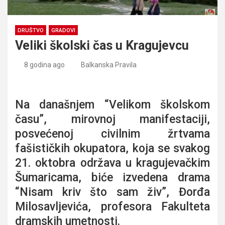
DRUŠTVO
GRADOVI
Veliki školski čas u Kragujevcu
8 godina ago
Balkanska Pravila
Veliki školski čas u Kragujevcu
Na današnjem “Velikom školskom
času”, mirovnoj manifestaciji,
posvećenoj civilnim žrtvama
fašističkih okupatora, koja se svakog
21. oktobra održava u kragujevačkim
Šumaricama, biće izvedena drama
“Nisam kriv što sam živ”, Đorđa
Milosavljevića, profesora Fakulteta
dramskih umetnosti.