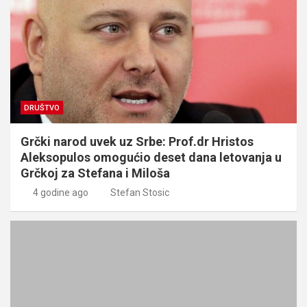
DRUŠTVO
Grčki narod uvek uz Srbe: Prof.dr Hristos
Aleksopulos omogućio deset dana letovanja u
Grčkoj za Stefana i Miloša
4 godine ago
Stefan Stosic