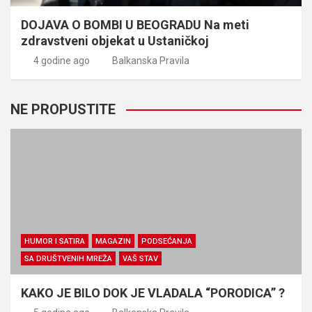
DOJAVA O BOMBI U BEOGRADU Na meti
zdravstveni objekat u Ustaničkoj
4 godine ago
Balkanska Pravila
NE PROPUSTITE
HUMOR I SATIRA
MAGAZIN
PODSEĆANJA
SA DRUŠTVENIH MREŽA
VAŠ STAV
KAKO JE BILO DOK JE VLADALA “PORODICA” ?