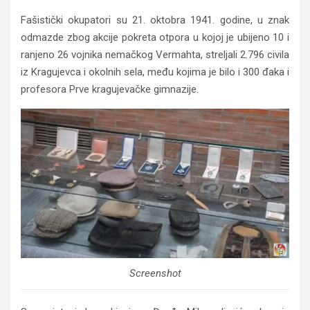
Fašistički okupatori su 21. oktobra 1941. godine, u znak
odmazde zbog akcije pokreta otpora u kojoj je ubijeno 10 i
ranjeno 26 vojnika nemačkog Vermahta, streljali 2.796 civila
iz Kragujevca i okolnih sela, među kojima je bilo i 300 đaka i
profesora Prve kragujevačke gimnazije.
Screenshot