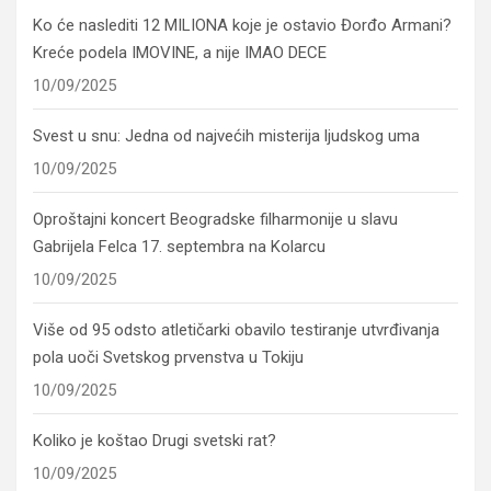
Ko će naslediti 12 MILIONA koje je ostavio Đorđo Armani?
Kreće podela IMOVINE, a nije IMAO DECE
10/09/2025
Svest u snu: Jedna od najvećih misterija ljudskog uma
10/09/2025
Oproštajni koncert Beogradske filharmonije u slavu
Gabrijela Felca 17. septembra na Kolarcu
10/09/2025
Više od 95 odsto atletičarki obavilo testiranje utvrđivanja
pola uoči Svetskog prvenstva u Tokiju
10/09/2025
Koliko je koštao Drugi svetski rat?
10/09/2025