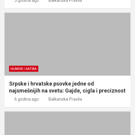
5 godina ago
Balkanska Pravila
HUMOR I SATIRA
Srpske i hrvatske psovke jedne od
najsmešnijih na svetu: Gajde, cigla i preciznost
6 godina ago
Balkanska Pravila