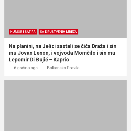
HUMOR I SATIRA
SA DRUŠTVENIH MREŽA
Na planini, na Jelici sastali se čiča Draža i sin
mu Jovan Lenon, i vojvoda Momčilo i sin mu
Lepomir Di Đujić – Kaprio
6 godina ago
Balkanska Pravila