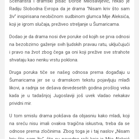
Scenarista i dramski pisac Đorđe Milosavljević, rekao je
Radiju Slobodna Evropa da je drama “Nisam kriv što sam
živ” inspirisana neobičnom sudbinom glumca Mije Aleksića,
koji je igrom slučaja, preživeo streljanje u Šumaricama.
Dodao je da drama nosi dve poruke od kojih se prva odnosi
na bezobzirno gaženje svih ljudskih pravau ratu, uključujući
i pravo na žvot zbog čega ga oni koji prežive sve strahote
shvataju kao nenku vrstu poklona.
Druga poruka tiče se našeg odnosa prema događaju u
Šumaricama jer se u dramskom tekstu pojavljuju mlađi
likovi, a radnja se dešava devedesetih godina prošlog veka
kada je u tadašnjoj Jugoslaviji još uvek vladao nekakav
prividni mir.
U tom smislu drama pokšava da objasniu kako mladi, koji
na sreću nisu imali ovakva tragična iskustva, treba da se
odnose prema zločinima. Zbog toga je i taj naslov „Nisam