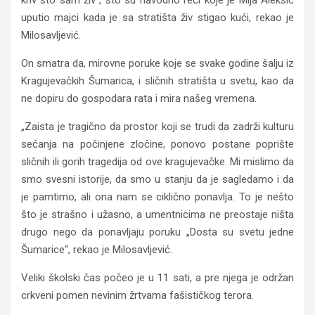
kriv što sam živ“, što su navodno reči koje je Mija Aleksić
uputio majci kada je sa stratišta živ stigao kući, rekao je
Milosavljević.
On smatra da, mirovne poruke koje se svake godine šalju iz
Kragujevačkih Šumarica, i sličnih stratišta u svetu, kao da
ne dopiru do gospodara rata i mira našeg vremena.
„Zaista je tragično da prostor koji se trudi da zadrži kulturu
sećanja na počinjene zločine, ponovo postane poprište
sličnih ili gorih tragedija od ove kragujevačke. Mi mislimo da
smo svesni istorije, da smo u stanju da je sagledamo i da
je pamtimo, ali ona nam se ciklično ponavlja. To je nešto
što je strašno i užasno, a umentnicima ne preostaje ništa
drugo nego da ponavljaju poruku „Dosta su svetu jedne
Šumarice“, rekao je Milosavljević.
Veliki školski čas počeo je u 11 sati, a pre njega je održan
crkveni pomen nevinim žrtvama fašističkog terora.