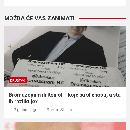
MOŽDA ĆE VAS ZANIMATI
DRUŠTVO
Bromazepam ili Ksalol – koje su sličnosti, a šta
ih razlikuje?
2 godine ago
Stefan Stosic