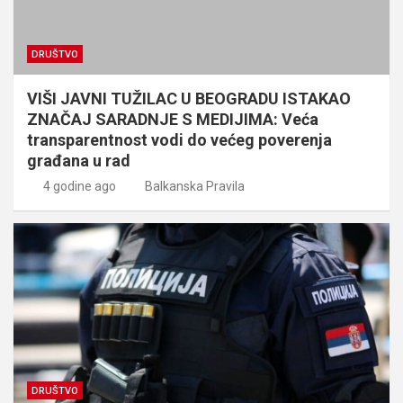
DRUŠTVO
VIŠI JAVNI TUŽILAC U BEOGRADU ISTAKAO
ZNAČAJ SARADNJE S MEDIJIMA: Veća
transparentnost vodi do većeg poverenja
građana u rad
4 godine ago
Balkanska Pravila
DRUŠTVO