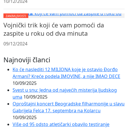
10/12/2024
ZANIMLJIVOSTI
Vojnički trik koji će vam pomoći da
zaspite u roku od dva minuta
09/12/2024
Najnoviji članci
Ko će naslediti 12 MILIONA koje je ostavio Đorđo
Armani? Kreće podela IMOVINE, a nije IMAO DECE
10/09/2025
Svest u snu: Jedna od najvećih misterija ljudskog
uma
10/09/2025
Oproštajni koncert Beogradske filharmonije u slavu
Gabrijela Felca 17. septembra na Kolarcu
10/09/2025
Više od 95 odsto atletičarki obavilo testiranje