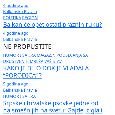
4 godine ago
Balkanska Pravila
POLITIKA
REGION
Balkan će opet ostati praznih ruku?
4 godine ago
Balkanska Pravila
NE PROPUSTITE
HUMOR I SATIRA
MAGAZIN
PODSEĆANJA
SA
DRUŠTVENIH MREŽA
VAŠ STAV
KAKO JE BILO DOK JE VLADALA
“PORODICA” ?
5 godina ago
Balkanska Pravila
HUMOR I SATIRA
Srpske i hrvatske psovke jedne od
najsmešnijih na svetu: Gajde, cigla i