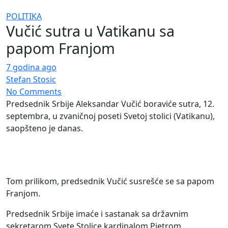
POLITIKA
Vučić sutra u Vatikanu sa
papom Franjom
7 godina ago
Stefan Stosic
No Comments
Predsednik Srbije Aleksandar Vučić boraviće sutra, 12.
septembra, u zvaničnoj poseti Svetoj stolici (Vatikanu),
saopšteno je danas.
Tom prilikom, predsednik Vučić susrešće se sa papom
Franjom.
Predsednik Srbije imaće i sastanak sa državnim
sekretarom Svete Stolice kardinalom Pjetrom