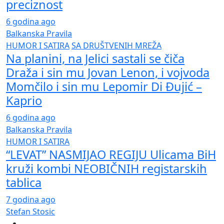
preciznost
6 godina ago
Balkanska Pravila
HUMOR I SATIRA
SA DRUŠTVENIH MREŽA
Na planini, na Jelici sastali se čiča
Draža i sin mu Jovan Lenon, i vojvoda
Momčilo i sin mu Lepomir Di Đujić –
Kaprio
6 godina ago
Balkanska Pravila
HUMOR I SATIRA
“LEVAT” NASMIJAO REGIJU Ulicama BiH
kruži kombi NEOBIČNIH registarskih
tablica
7 godina ago
Stefan Stosic