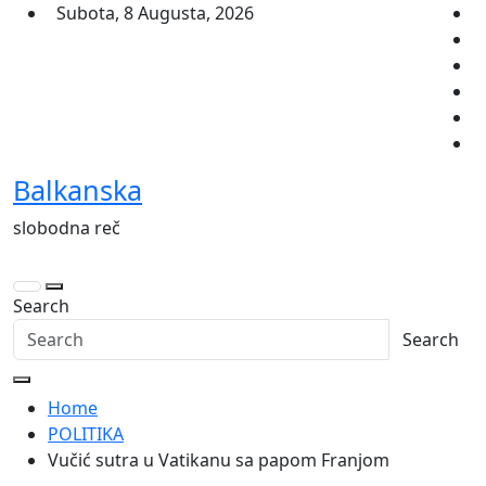
Skip
Subota, 8 Augusta, 2026
to
content
Balkanska
slobodna reč
Search
Search
Home
POLITIKA
Vučić sutra u Vatikanu sa papom Franjom