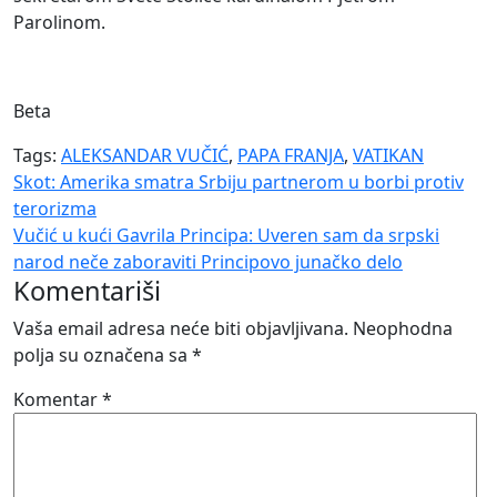
Parolinom.
Beta
Tags:
ALEKSANDAR VUČIĆ
,
PAPA FRANJA
,
VATIKAN
Navigacija
Skot: Amerika smatra Srbiju partnerom u borbi protiv
terorizma
članaka
Vučić u kući Gavrila Principa: Uveren sam da srpski
narod neče zaboraviti Principovo junačko delo
Komentariši
Vaša email adresa neće biti objavljivana.
Neophodna
polja su označena sa
*
Komentar
*