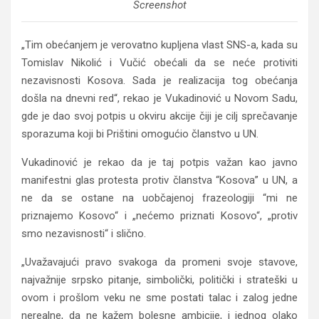
Screenshot
„
Tim obećanjem je verovatno kupljena vlast SNS-a, kada su
Tomislav Nikolić i Vučić obećali da se neće protiviti
nezavisnosti Kosova. Sada je realizacija tog obećanja
došla na dnevni red“, rekao je Vukadinović u Novom Sadu,
gde je dao svoj potpis u okviru akcije čiji je cilj sprečavanje
sporazuma koji bi Prištini omogućio članstvo u UN.
Vukadinović je rekao da je taj potpis važan kao javno
manifestni glas protesta protiv članstva “Kosova” u UN, a
ne da se ostane na uobčajenoj frazeologiji “mi ne
priznajemo Kosovo“ i „nećemo priznati Kosovo“, „protiv
smo nezavisnosti“ i slično.
„
Uvažavajući pravo svakoga da promeni svoje stavove,
najvažnije srpsko pitanje, simbolički, politički i strateški u
ovom i prošlom veku ne sme postati talac i zalog jedne
nerealne, da ne kažem bolesne ambicije, i jednog olako