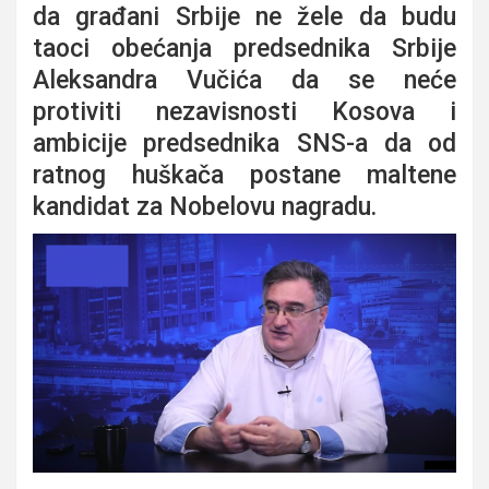
da građani Srbije ne žele da budu
taoci obećanja predsednika Srbije
Aleksandra Vučića da se neće
protiviti nezavisnosti Kosova i
ambicije predsednika SNS-a da od
ratnog huškača postane maltene
kandidat za Nobelovu nagradu.