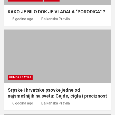
KAKO JE BILO DOK JE VLADALA “PORODICA” ?
5 godina ago
Balkanska Pravila
HUMOR I SATIRA
Srpske i hrvatske psovke jedne od
najsmešnijih na svetu: Gajde, cigla i preciznost
6 godina ago
Balkanska Pravila