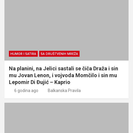
HUMOR I SATIRA
SA DRUŠTVENIH MREŽA
Na planini, na Jelici sastali se čiča Draža i sin
mu Jovan Lenon, i vojvoda Momčilo i sin mu
Lepomir Di Đujić – Kaprio
6 godina ago
Balkanska Pravila