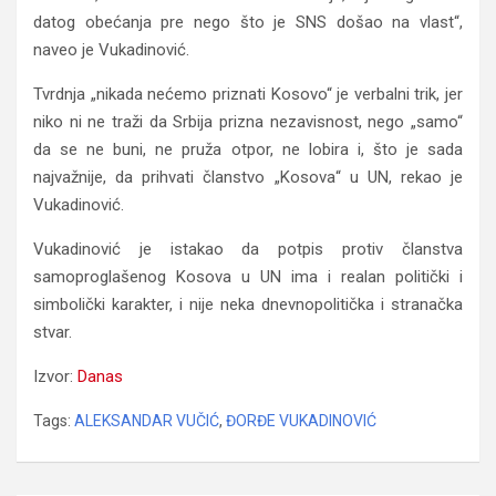
datog obećanja pre nego što je SNS došao na vlast“,
naveo je Vukadinović.
Tvrdnja „nikada nećemo priznati Kosovo“ je verbalni trik, jer
niko ni ne traži da Srbija prizna nezavisnost, nego „samo“
da se ne buni, ne pruža otpor, ne lobira i, što je sada
najvažnije, da prihvati članstvo „Kosova“ u UN, rekao je
Vukadinović.
Vukadinović je istakao da potpis protiv članstva
samoproglašenog Kosova u UN ima i realan politički i
simbolički karakter, i nije neka dnevnopolitička i stranačka
stvar.
Izvor:
Danas
Tags:
ALEKSANDAR VUČIĆ
,
ĐORĐE VUKADINOVIĆ