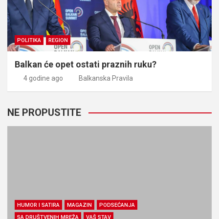
POLITIKA
REGION
Balkan će opet ostati praznih ruku?
4 godine ago
Balkanska Pravila
NE PROPUSTITE
HUMOR I SATIRA
MAGAZIN
PODSEĆANJA
SA DRUŠTVENIH MREŽA
VAŠ STAV