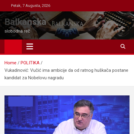
Skip
Petak, 7 Augusta, 2026
to
content
Balkanska
slobodna reč
Home
POLITIKA
Vukadinović: Vučić ima ambicije da od ratnog huškača postane
kandidat za Nobelovu nagradu