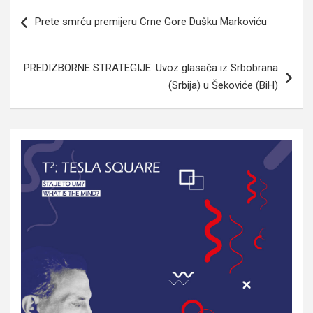
Navigacija
Prete smrću premijeru Crne Gore Dušku Markoviću
članaka
PREDIZBORNE STRATEGIJE: Uvoz glasača iz Srbobrana
(Srbija) u Šekoviće (BiH)