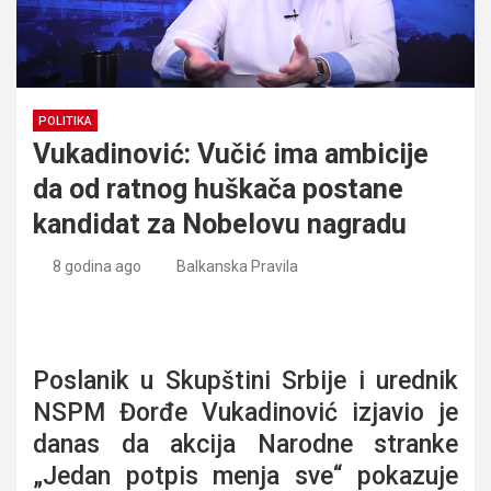
POLITIKA
Vukadinović: Vučić ima ambicije
da od ratnog huškača postane
kandidat za Nobelovu nagradu
8 godina ago
Balkanska Pravila
Vukadinović: Vučić ima ambicije da od ratnog huškača
postane kandidat za Nobelovu nagradu
Poslanik u Skupštini Srbije i urednik
NSPM Đorđe Vukadinović izjavio je
danas da akcija Narodne stranke
„Jedan potpis menja sve“ pokazuje