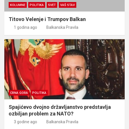
KOLUMNE
POLITIKA
SVET
VAŠ STAV
Titovo Velenje i Trumpov Balkan
1 godina ago
Balkanska Pravila
CRNA GORA
POLITIKA
Spajićevo dvojno državljanstvo predstavlja
ozbiljan problem za NATO?
3 godine ago
Balkanska Pravila